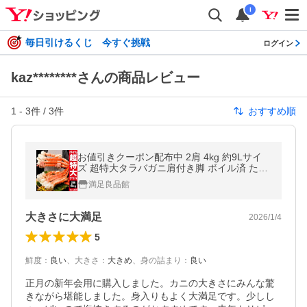
i
毎日引けるくじ 今すぐ挑戦
ログイン
kaz********さんの商品レビュー
1
-
3
件 /
3
件
おすすめ順
お値引きクーポン配布中 2肩 4kg 約9Lサイ
ズ 超特大タラバガニ肩付き脚 ボイル済 たら
ば蟹特大 タラバガニ タラバガニ脚 たらばが
満足良品館
に 送料無料 爆買
大きさに大満足
2026/1/4
5
鮮度
：
良い
、
大きさ
：
大きめ
、
身の詰まり
：
良い
正月の新年会用に購入しました。カニの大きさにみんな驚
きながら堪能しました。身入りもよく大満足です。少しし