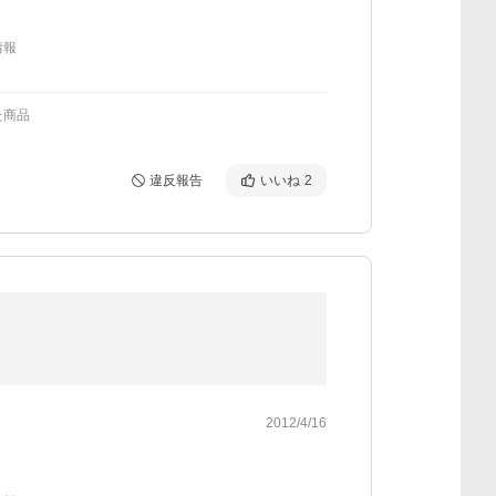
情報
た商品
違反報告
いいね
2
2012/4/16