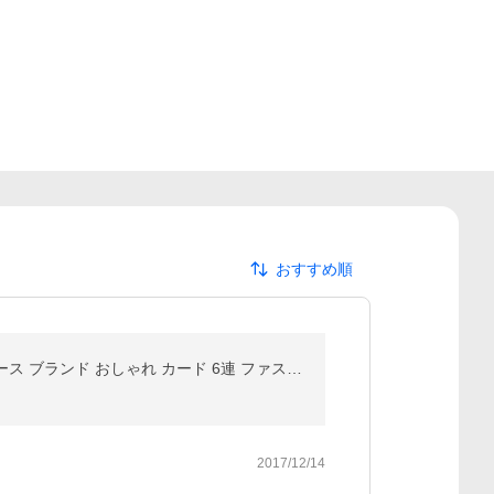
おすすめ順
ポーター タクティカル キーケース 654-07082 吉田カバン PORTER TACTICAL KEY CASE メンズ レディース ブランド おしゃれ カード 6連 ファスナー 日本製
2017/12/14