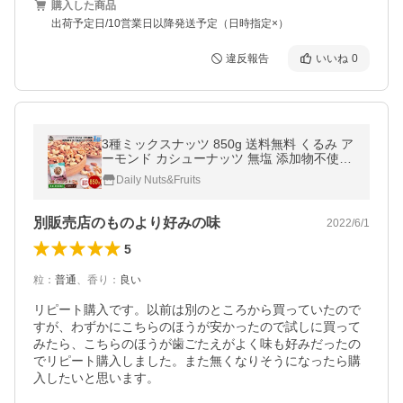
購入した商品
出荷予定日/10営業日以降発送予定（日時指定×）
違反報告
いいね
0
3種ミックスナッツ 850g 送料無料 くるみ ア
ーモンド カシューナッツ 無塩 添加物不使用
植物油不使用 チャック付き袋
Daily Nuts&Fruits
別販売店のものより好みの味
2022/6/1
5
粒
：
普通
、
香り
：
良い
リピート購入です。以前は別のところから買っていたので
すが、わずかにこちらのほうが安かったので試しに買って
みたら、こちらのほうが歯ごたえがよく味も好みだったの
でリピート購入しました。また無くなりそうになったら購
入したいと思います。