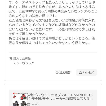
で、ケースやストラップも思ったよりしっかりしている印
象です。肝心の見え具合ですが、思ったよりもはっきりみ
えて、以前100均で買った同様の商品みたいなレンズのにじ
みのようなものは無い感じです。

ただ値段と内容から文句は言えないけど梱包が封筒に入れ
られているだけでパッキンなどの緩衝材などがなかったの
はいただけないかと思います。一応割れ物なので少しは気
を使ってほしかったかと。

あとは今後使い続けての使用感がどうかというところ。値
段なりか値段よりはちょっといいかなという感じかな。
購入した商品
カラー/ブラック
違反報告
いいね
0
弘進ゴム ウルトラセブン/ULTRASEVEN UT-
12 安全靴/安全スニーカー/樹脂製先芯入り/
ミドルカットモデル/3E/軽量設計/はっ水/デ
F-club