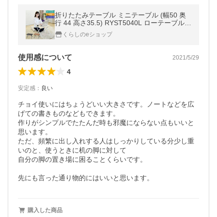
折りたたみテーブル ミニテーブル (幅50 奥
行 44 高さ35.5) RYST5040L ローテーブル
折りたたみ 折り畳み テーブル ミニデスク 折
くらしのeショップ
りたたみデスク 山善
使用感について
2021/5/29
4
安定感
：
良い
チョイ使いにはちょうどいい大きさです。ノートなどを広
げての書きものなどもできます。

作りがシンプルでたたんだ時も邪魔にならない点もいいと
思います。

ただ、頻繁に出し入れする人はしっかりしている分少し重
いのと、使うときに机の脚に対して

自分の脚の置き場に困ることくらいです。

先にも言った通り物的にはいいと思います。
購入した商品