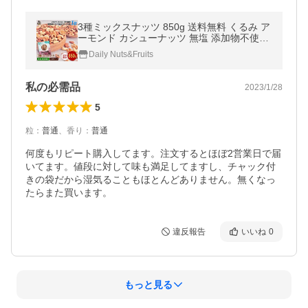
3種ミックスナッツ 850g 送料無料 くるみ ア
ーモンド カシューナッツ 無塩 添加物不使用
植物油不使用 チャック付き袋
Daily Nuts&Fruits
私の必需品
2023/1/28
5
粒
：
普通
、
香り
：
普通
何度もリピート購入してます。注文するとほぼ2営業日で届
いてます。値段に対して味も満足してますし、チャック付
きの袋だから湿気ることもほとんどありません。無くなっ
たらまた買います。
違反報告
いいね
0
もっと見る