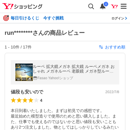
i
毎日引けるくじ 今すぐ挑戦
ログイン
run********さんの商品レビュー
1
-
10
件 /
17
件
おすすめ順
ルーペ 拡大鏡メガネ 拡大鏡 ルーペメガネ お
しゃれ メガネルーペ 老眼鏡 メガネ型ルーペ
携帯用 ネックレス 高倍率 メガネ型拡大鏡
Fasao Yahoo!ショップ
値段も安いので
2022/7/8
4
本日到着いたしました。まずは初見での感想です。

最近始めた模型造りで使用のためと思い購入しました。ま
た、仕事でも使えるのではないかと思い値段も安いことも
あり2つ注文しました。物としてはしっかりしているみたい