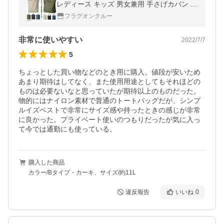
レディース キッズ 男女兼用 手さげカバン フ
ァッション小物 Z4T セール【パケ1】 爆買
フラグオンクルー
非常に使いやすい
2022/7/7
5
ちょっとした買い物などのとき用に購入。値段が安いため
あまり期待はしてなく、また使用用途としてもそれほどの
ものは必要ないなと思っていたが期待以上のものだった。
物的にはナイロン素材で普通のトートバッグだが、シンプ
ルイズベストで非常にサイズ感や持ったときの感じが非常
に良かった。プライベート使いのつもりだったが気に入っ
て今では通勤にも使っている。
購入した商品
カラー/Bタイプ・カーキ、サイズ/約11L
違反報告
いいね
0