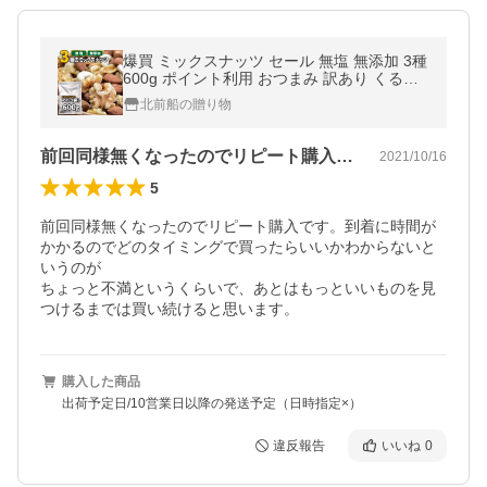
爆買 ミックスナッツ セール 無塩 無添加 3種
600g ポイント利用 おつまみ 訳あり くるみ
アーモンド カシュー メール便
北前船の贈り物
前回同様無くなったのでリピート購入です…
2021/10/16
5
前回同様無くなったのでリピート購入です。到着に時間が
かかるのでどのタイミングで買ったらいいかわからないと
いうのが

ちょっと不満というくらいで、あとはもっといいものを見
つけるまでは買い続けると思います。
購入した商品
出荷予定日/10営業日以降の発送予定（日時指定×）
違反報告
いいね
0