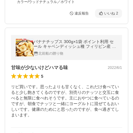
カラー/ウッドナチュラル／ホワイト
違反報告
いいね
2
バナナチップス 300g×1袋 ポイント利用 セ
ール キャベンディッシュ種 フィリピン産 ば
なな バナナ 送料無料
北前船の贈り物
甘味が少ないけどハマる味
2022/6/1
5
リピ買いです。思ったよりも甘くなく、これだけ食べてい
ると少し飽きてくるのですが、別売りのナッツと交互に食
べると無限に食べれそうです。主におやつに食べているの
ですが、朝食でナッツと一緒にヨーグルトに混ぜてもおい
しいです。健康のためにと思ったのですが、食べ過ぎてし
まいます。