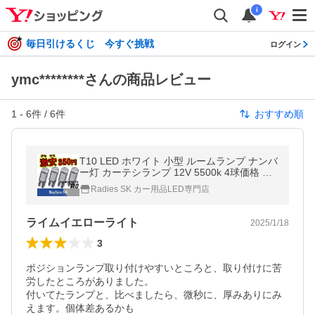
i
毎日引けるくじ 今すぐ挑戦
ログイン
ymc********さんの商品レビュー
1
-
6
件 /
6
件
おすすめ順
T10 LED ホワイト 小型 ルームランプ ナンバ
ー灯 カーテシランプ 12V 5500k 4球価格 条
件付き保証
Radies SK カー用品LED専門店
ライムイエローライト
2025/1/18
3
ポジションランプ取り付けやすいところと、取り付けに苦
労したところがありました。

付いてたランプと、比べましたら、微秒に、厚みありにみ
えます。個体差あるかも
