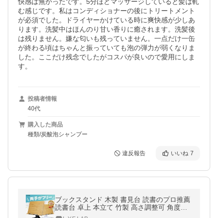
快感は無かったです。5分ほどマッサージしていると髪は軋
む感じです。私はコンディショナーの後にトリートメント
が必須でした。ドライヤーかけている時に爽快感が少しあ
ります。洗髪中はほんのり甘い香りに癒されます。洗髪後
は残りません。嫌な匂いも残っていません。一点だけ一缶
が終わる頃はちゃんと振っていても泡の弾力が弱くなりま
した。ここだけ残念でしたがコスパが良いので愛用にしま
す。
投稿者情報
40代
購入した商品
種類/炭酸泡シャンプー
違反報告
いいね
7
ブックスタンド 木製 書見台 読書のプロ推薦
読書台 卓上 本立て 竹製 高さ調整可 角度調
整可 資格試験 勉強 L.Y.F LAB