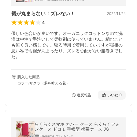
裾が丸まらない！ズレない！
2022/11/24
4
優しい色合いが良いです。オーガニックコットンなので洗
濯は中性で手洗いして柔軟剤は使っていません。縮むこと
も無く良い感じです。寝る時用で着用していますが寝相の
悪い私でも裾が丸まったり、ズレる心配がない腹巻きでし
た。
購入した商品
カラー/サクラ（夢を叶える花）
違反報告
いいね
0
らくらくスマホ カバー ケース らくらくフォ
ンケース ドコモ 手帳型 携帯ケース JG
Elegante エレガンテ