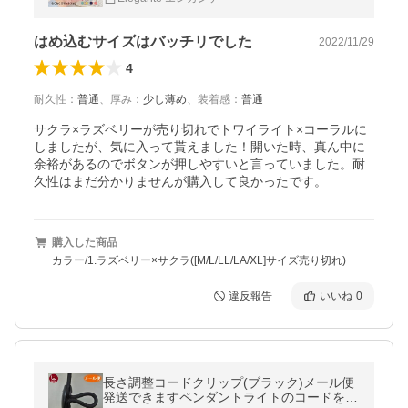
はめ込むサイズはバッチリでした
2022/11/29
4
耐久性
：
普通
、
厚み
：
少し薄め
、
装着感
：
普通
サクラ×ラズベリーが売り切れでトワイライト×コーラルに
しましたが、気に入って貰えました！開いた時、真ん中に
余裕があるのでボタンが押しやすいと言っていました。耐
久性はまだ分かりませんが購入して良かったです。
購入した商品
カラー/1.ラズベリー×サクラ([M/L/LL/LA/XL]サイズ売り切れ)
違反報告
いいね
0
長さ調整コードクリップ(ブラック)メール便
発送できますペンダントライトのコードを簡