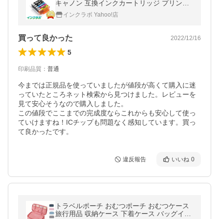
キャノン 互換インクカートリッジ プリンタ
ーインク ICチップ・残量検知対応
インクラボ Yahoo!店
買って良かった
2022/12/16
5
印刷品質
：
普通
今までは正規品を使っていましたが値段が高くて購入に迷
っていたところネット検索から見つけました。レビューを
見て安心そうなので購入しました。

この値段でここまでの完成度ならこれからも安心して使っ
ていけますね！ICチップも問題なく感知しています。買っ
て良かったです。
違反報告
いいね
0
トラベルポーチ おむつポーチ おむつケース
旅行用品 収納ケース 下着ケース バッグイン