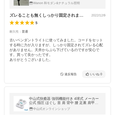
易に短くする コードリール 照明 コードアジ
Wanon 和モダン&ナチュラル照明
ャスター 天井照明
ズレることも無くしっかり固定されました
2022/12/9
5
耐久性
：
普通
古いペンダントライトに使ってみました。コードをセット
する時に力が入りますが、しっかり固定されてズレる心配
がありません。天井からぶら下げているのですが安心で
す。買って良かったです。

ありがとうございました。
違反報告
いいね
0
中山式快癒器 強弱機能付き 4球式 メーカー
公式 指圧 ほぐし 首 肩 背中 腰 足裏 肩甲骨
マッサージ ツボ押し 肩こり 腰痛 ケア 快眠
中山式オンラインショップ
ギフト 高さ調節 爆買