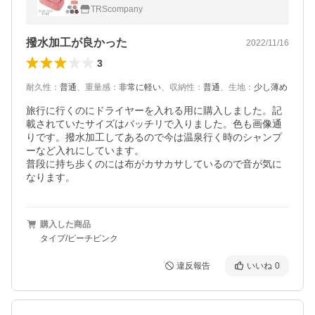
バッグ トラベルグッズ ポーチ 旅行バッグ
TRScompany
撥水加工が良かった
2022/11/16
3
耐久性
：
普通
、
重量感
：
非常に軽い
、
収納性
：
普通
、
生地
：
少し薄め
旅行に行くのにドライヤーを入れる用に購入しました。記
載されていたサイズはバッチリで入りました。色も画像通
りです。撥水加工してあるので今は温泉行く時のシャンプ
ーなど入れにしています。

普段に持ち歩くのには布がカサカサしているので音が気に
なります。
購入した商品
タイプ/ピーチピンク
違反報告
いいね
0