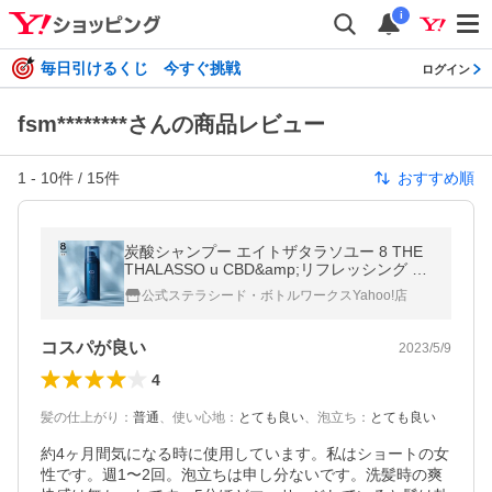
i
毎日引けるくじ 今すぐ挑戦
ログイン
fsm********さんの商品レビュー
1
-
10
件 /
15
件
おすすめ順
炭酸シャンプー エイトザタラソユー 8 THE
THALASSO u CBD&amp;リフレッシング バ
ブルスパ 170g ヘアケア 炭酸泡シャンプー
公式ステラシード・ボトルワークスYahoo!店
コスパが良い
2023/5/9
4
髪の仕上がり
：
普通
、
使い心地
：
とても良い
、
泡立ち
：
とても良い
約4ヶ月間気になる時に使用しています。私はショートの女
性です。週1〜2回。泡立ちは申し分ないです。洗髪時の爽