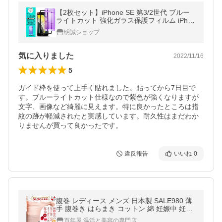
【2枚セット】iPhone SE 第3/2世代 ブルー
ライトカット 強化ガラス保護フィルム iPhon
e7/8 液晶画面保護シート 目に優しい 強化ガ
明誠ショップ
ラス保護シール 9H硬度 耐衝撃
気に入りました
2022/11/16
5
ガイド枠を使って上手く貼れました。貼ってから7日目で
す。ブルーライトカット仕様なので紫色が強くなりますが
文字、画像など綺麗に見えます。特に良かったところは指
紋の跡が軽減されたと実感しています。耐久性はまだわか
りませんが買って良かったです。
違反報告
いいね
0
腹巻 レディース メンズ 日本製 SALE980 薄
手 腹巻き はらまき コットン 綿 妊娠中 妊婦
大きめ ハラマキ
百年屋 温活と美容の専門店