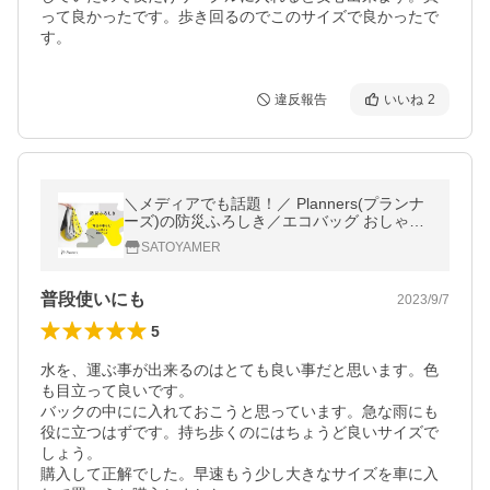
って良かったです。歩き回るのでこのサイズで良かったで
す。
違反報告
いいね
2
＼メディアでも話題！／ Planners(プランナ
ーズ)の防災ふろしき／エコバッグ おしゃれ
超撥水 多機能 キャンプ
SATOYAMER
普段使いにも
2023/9/7
5
水を、運ぶ事が出来るのはとても良い事だと思います。色
も目立って良いです。

バックの中にに入れておこうと思っています。急な雨にも
役に立つはずです。持ち歩くのにはちょうど良いサイズで
しょう。

購入して正解でした。早速もう少し大きなサイズを車に入