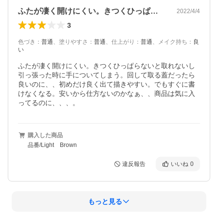
ふたが凄く開けにくい。きつくひっぱらな…
2022/4/4
3
色づき
：
普通
、
塗りやすさ
：
普通
、
仕上がり
：
普通
、
メイク持ち
：
良
い
ふたが凄く開けにくい。きつくひっぱらないと取れないし
引っ張った時に手についてしまう。回して取る蓋だったら
良いのに、、初めだけ良く出て描きやすい。でもすぐに書
けなくなる。安いから仕方ないのかなぁ、、商品は気に入
ってるのに、、、。
購入した商品
品番/Light Brown
違反報告
いいね
0
もっと見る