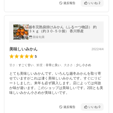
違反報告
いいね
2
越冬完熟袋掛けみかん（ふるーつ物語） 約
３ｋｇ（約３０-５０個） 香川県産
美味旬果
美味しいみかん
2022/4/4
5
甘さ
：
すごく甘い
、
鮮度
：
非常に良い
、
大きさ
：
少し小さめ
とても美味しいみかんです。いろんな越冬みかんを取り寄
せていますがこれは凄く美味しいみかんです。すぐにリピ
ートしました。来年も必ず購入します。店によっては何故
か味が違います。このショップは美味しいです。2回とも美
味しいみかん小さめが美味しいです。
違反報告
いいね
0