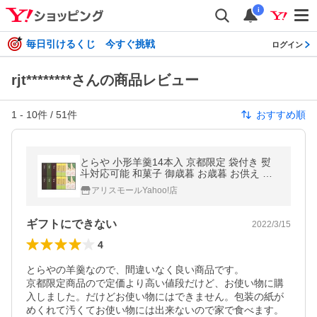
i
毎日引けるくじ 今すぐ挑戦
ログイン
rjt********さんの商品レビュー
1
-
10
件 /
51
件
おすすめ順
とらや 小形羊羹14本入 京都限定 袋付き 熨
斗対応可能 和菓子 御歳暮 お歳暮 お供え ギ
フト プレゼント 高級和菓子 伝統 人気 定番
アリスモールYahoo!店
ギフトにできない
2022/3/15
4
とらやの羊羹なので、間違いなく良い商品です。

京都限定商品ので定価より高い値段だけど、お使い物に購
入しました。だけどお使い物にはできません。包装の紙が

めくれて汚くてお使い物には出来ないので家で食べます。