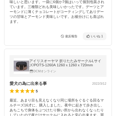
味しいと思います。一袋に6個か7個はいって個別包装され
ています。三種類どれも美味しいかったです。デーツとア
ーモンドに薄くチョコレートがコーティングしてありデー
ツの甘味とアーモンド美味しいです。お裾分けにも喜ばれ
ます。
違反報告
いいね
1
アイリスオーヤマ 折りたたみサークルLサイ
ズ/POTS-1260A 1260ｘ1260ｘ720mm
DCMオンライン
愛犬の為に出来る事
2022/3/12
5
最近、あまり目も見えなくなり同じ場所をぐるぐる回るマ
ルチーズ16才に、購入しました。夜中に起きて歩き出し、
あちこちで身体をぶつけたり狭い所から出れなくなったり
していたので夜だけサークルに入れると安心出来ます。買