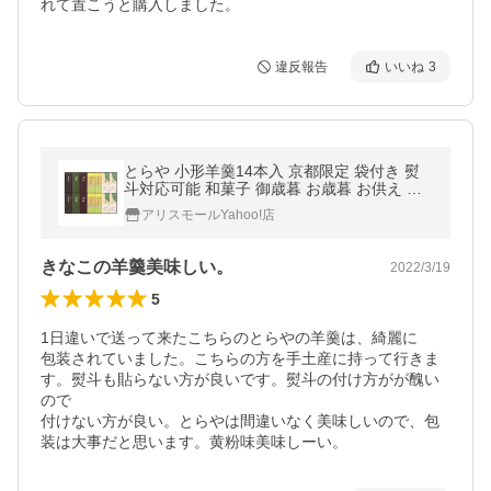
違反報告
いいね
3
とらや 小形羊羹14本入 京都限定 袋付き 熨
斗対応可能 和菓子 御歳暮 お歳暮 お供え ギ
フト プレゼント 高級和菓子 伝統 人気 定番
アリスモールYahoo!店
きなこの羊羹美味しい。
2022/3/19
5
1日違いで送って来たこちらのとらやの羊羹は、綺麗に

包装されていました。こちらの方を手土産に持って行きま
す。熨斗も貼らない方が良いです。熨斗の付け方がが醜い
ので

付けない方が良い。とらやは間違いなく美味しいので、包