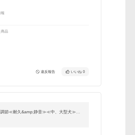
情報
た商品
違反報告
いいね
0
発売13年!10年ユーザー多数!プロ品質をご家庭でも!ペット 犬 ドライヤー「メガブロー」風量・温度無段階調節≪耐久&amp;静音≫≪中、大型犬≫業務パワーで速乾！