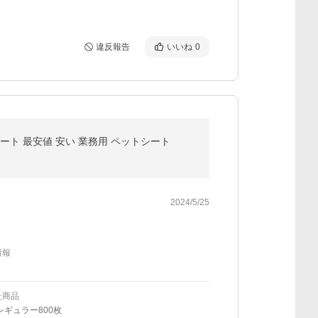
違反報告
いいね
0
シート 最安値 安い 業務用 ペットシート
2024/5/25
情報
た商品
レギュラー800枚