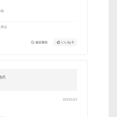
情報
た商品
違反報告
いいね
0
池式
2023/1/23