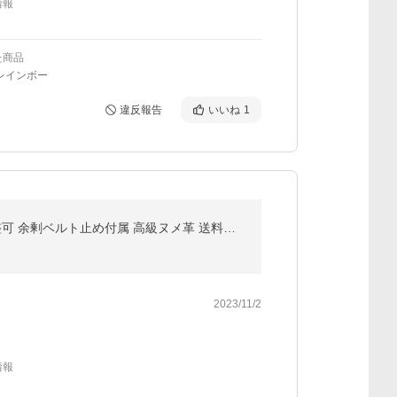
情報
た商品
レインボー
違反報告
いいね
1
犬 首輪 レザー 本革 中型犬 幅21mm 赤 青 黄 キャメル色 首回り32~40cm対応 迷子刻印 名入れ サイズ調整可 余剰ベルト止め付属 高級ヌメ革 送料無料
2023/11/2
情報