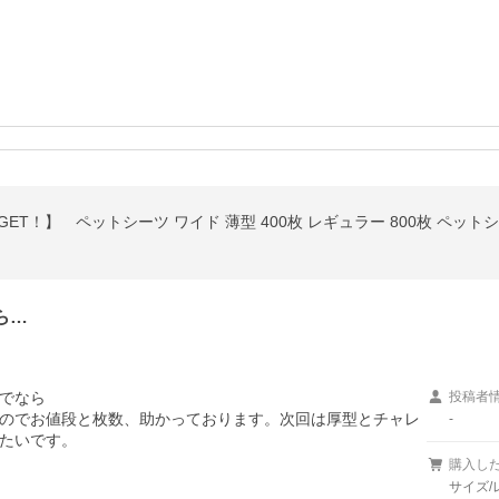
GET！】 ペットシーツ ワイド 薄型 400枚 レギュラー 800枚 ペット
ら…
でなら

投稿者
のでお値段と枚数、助かっております。次回は厚型とチャレ
-
たいです。
購入し
サイズ/