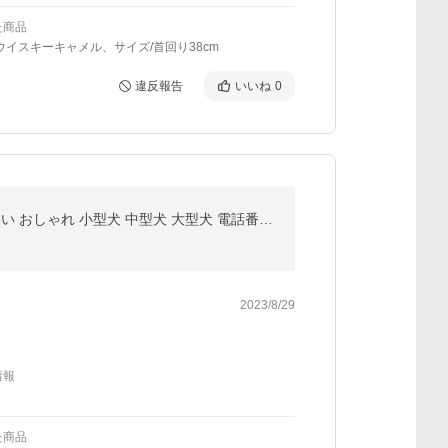
た商品
ウイスキーキャメル、サイズ/首回り38cm
違反報告
いいね
0
新デザイン登場 犬 首輪 名入れ 18種のプリントデザインワンタッチ 軽い 抜けない 名前入り 名入り かわいい おしゃれ 小型犬 中型犬 大型犬 電話番号入り
2023/8/29
情報
た商品