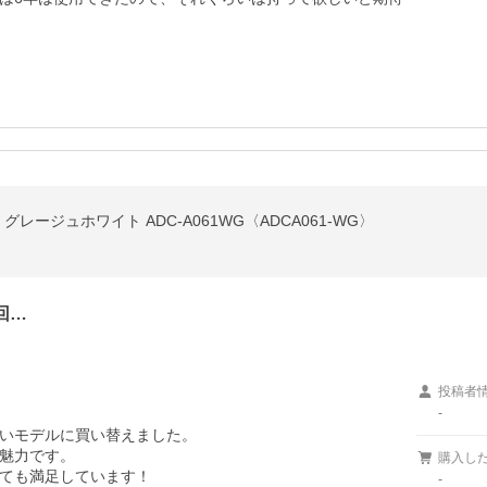
グレージュホワイト ADC-A061WG〈ADCA061-WG〉
回…
投稿者
-
モデルに買い替えました。  

力です。  

購入し
ても満足しています！

-