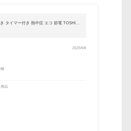
TF-30DL27-W 東芝 DCリビング扇風機 DCモーター搭載 扇風機 静音 省エネ サーキュレーター リモコン付き タイマー付き 熱中症 エコ 節電 TOSHIBA TF-30DL27(W)
2025/6/6
情報
た商品