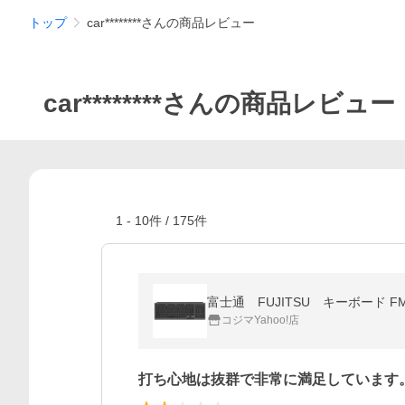
トップ
car********さんの商品レビュー
car********さんの商品レビュー
1
-
10
件 /
175
件
富士通 FUJITSU キーボード FMV C
コジマYahoo!店
打ち心地は抜群で非常に満足しています