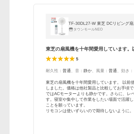
タウンモールNEO
東芝の扇風機を十年間愛用しています。
5
耐久性
：
普通
、
音
：
静か
、
風量
：
普通
、
効き
：
東芝の扇風機を十年間愛用しています。 以前
しました。価格は他社製品と比較してお手頃でし
ではACモーターよりも静かです。さらに、レベ
す。寝室や集中して作業をしたい場面で活躍し
ことを願っています。

リモコンは使いずらいので期待しないように。