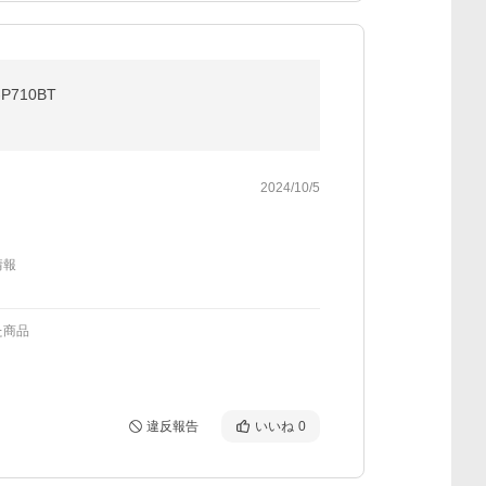
710BT
2024/10/5
情報
た商品
違反報告
いいね
0