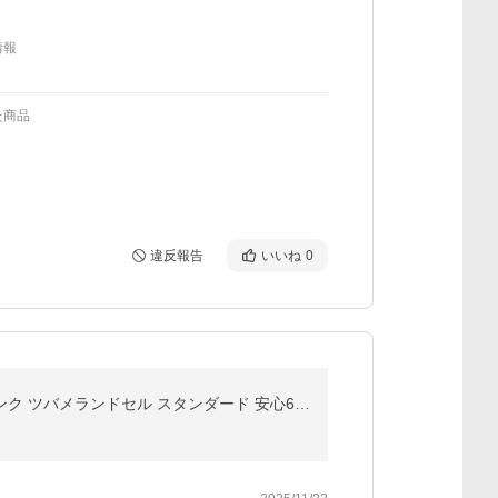
情報
た商品
違反報告
いいね
0
【シンプル】ランドセル 男の子 女の子 軽量 軽い ブラック ネイビー パープル ブルー キャメル ミント ピンク ツバメランドセル スタンダード 安心6年保証 爆買