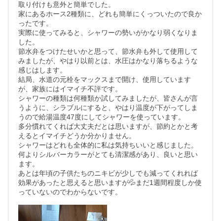
取り付けも意外と簡単でした。

家にあるホース2種類に、どれも簡単にくっついたので良か
ったです。

実際に使ってみると、シャワーの勢いがかなり弱くなりま
した。

節水弁をつけたせいかと思って、節水弁も外して使用して
みましたが、やはり以前とは、水圧はかなり落ちるような
感じはします。

結局、水道の元栓をマックスまで開け、使用しています
が、家族にはイマイチ不評です。

シャワーの種類は何種類か試してみましたが、皆さんが言
うように、シラブルにすると、やはり温度が下がってしま
うので給湯温度47度にしてシャワーを使っています。

多分慣れてくれば大丈夫だとは思いますが、節約とかと考
えるとイマイチどうか分かりません。

シャワーはどれも全体的に私は気持ちいいと感じました。

何よりシルバーカラーがとても清潔感があり、良いと思い
ます。

あとは年頃の子供たちのニキビが少しでも減ってくれれば
効果があったと思えると思いますが💦まだ1週間程度しか使