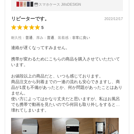
ホカバー 携帯ケース シンプル リボン かわい
スマホケース JillsDESIGN
い 009
リピーターです。
2022/12/17
5
耐久性
：
普通
、
厚み
：
普通
、
装着感
：
非常に良い
連絡が遅くなってすみません。

携帯が変わるためにこちらの商品を購入させていただいて
います。

お値段以上の商品だと、いつも感じております。

商品注文から到着までの一連の流れも安心できますし、商
品が1度も不備があったとか、何か問題があったことはあり
ません。

使い方によってはかなり丈夫だと思いますが、私はお風呂
でも携帯で動画を見たいので💦何回も取り外しをすると…