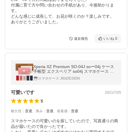
付属に育て方や問い合わせの手紙があり、今後助かりま
す。

どんな感じに成長して、お花が咲くのか？楽しみです。

ありがとうございました。
違反報告
いいね
0
Xperia XZ Premium SO-04J soー04j ケース
手帳型 エクスペリア so04j スマホケース ス
マホカバー カバー 手帳 横 おしゃれ 三つ折
スマホケース JillsDESIGN
り
可愛いです
2021/7/25
5
耐久性
：
普通
、
厚み
：
普通
、
装着感
：
普通
スマホケースの可愛いのを探していたので、写真通りの商
品が届いたので良かったです。
