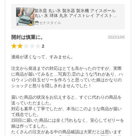
製氷皿 丸い氷 製氷器 製氷機 アイスボール
丸い 氷 球体 丸氷 アイストレイ アイストレ
ー アイスボールメーカー ロック ウイスキー
セナスタイル
丸型 アイス 家庭用 y4
開封は慎重に。
2022/10/5
2
連絡が遅くなって、すみません。

注文から発送までの対応はとても良かったのですが、実際
に商品が届いてみると…写真①,②のような汚れがあり、ハ
ロウィンの目玉ゼリーを作ろうと思っていた娘はかなりの
ショックと怒りを隠しきれませんでした！

届いた商品の状況をお伝えすると、すぐに代わりの商品を
送っていただました。

対応も素早く丁寧でしたが、本当にこのような商品が届い
て残念でした。

2回目に届いた商品には全く汚れもなく、安心してゼリーを
娘は作ってました。

たくさんの注文がある中の商品確認は大変だとは思います