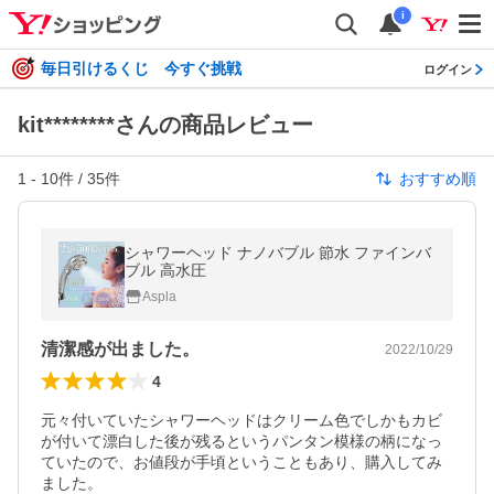
i
毎日引けるくじ 今すぐ挑戦
ログイン
kit********さんの商品レビュー
1
-
10
件 /
35
件
おすすめ順
シャワーヘッド ナノバブル 節水 ファインバ
ブル 高水圧
Aspla
清潔感が出ました。
2022/10/29
4
元々付いていたシャワーヘッドはクリーム色でしかもカビ
が付いて漂白した後が残るというパンタン模様の柄になっ
ていたので、お値段が手頃ということもあり、購入してみ
ました。
