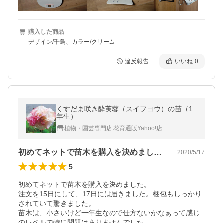
購入した商品
デザイン/千鳥、カラー/クリーム
違反報告
いいね
0
くすだま咲き酔芙蓉（スイフヨウ）の苗（1
年生）
植物・園芸専門店 花育通販Yahoo!店
初めてネットで苗木を購入を決めました。…
2020/5/17
5
初めてネットで苗木を購入を決めました。

注文を15日にして、17日には届きました。梱包もしっかり
されていて驚きました。

苗木は、小さいけど一年生なので仕方ないかなぁって感じ
のレベルで特に問題はありませんでした。
