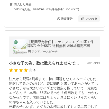
購入した商品
color/写真色、size/OneSize(身長参考150-190cm)
違反報告
いいね
0
【期間限定特価】ミナミヌマエビ 50匹＋保
障5匹 合計55匹 送料無料 ※雌雄指定不可
アクアノースビーチ
小さな子の為、数は数えられませんでした。
2023/3/13
4
注文から配送&到着まで、特に問題もなくスムーズでした。

開封してみたのだけど、袋に55匹と書いてあったがとても
小さな子から大きいサイズまで幅広く揃っていて…元気な
エビさんで…本当に55匹いるのか？何回数えても、分から
なかったです。老眼にはちょっと見えにくいサイズぐらい
の赤ちゃんも入っていました。

死着の子もいず、メダカの水槽に放しても元気に過ごして