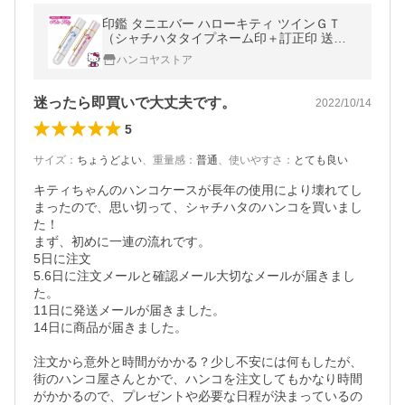
印鑑 タニエバー ハローキティ ツインＧＴ
（シャチハタタイプネーム印＋訂正印 送料
無料 ハンコ はんこ キティちゃん シャチハタ
ハンコヤストア
ネーム印 認印 修正印 ナース
迷ったら即買いで大丈夫です。
2022/10/14
5
サイズ
：
ちょうどよい
、
重量感
：
普通
、
使いやすさ
：
とても良い
キティちゃんのハンコケースが長年の使用により壊れてし
まったので、思い切って、シャチハタのハンコを買いまし
た！

まず、初めに一連の流れです。

5日に注文

5.6日に注文メールと確認メール大切なメールが届きまし
た。

11日に発送メールが届きました。

14日に商品が届きました。

注文から意外と時間がかかる？少し不安には何もしたが、
街のハンコ屋さんとかで、ハンコを注文してもかなり時間
がかかるので、プレゼントや必要な日程が決まっているの