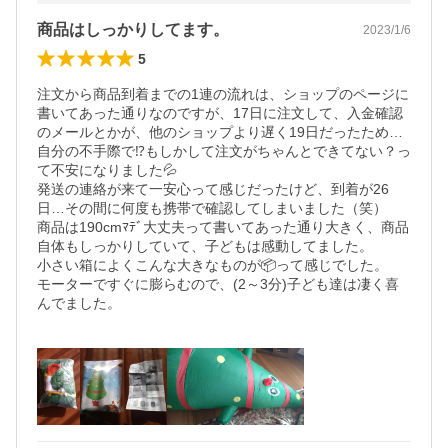
商品はしっかりしてます。
2023/1/6
5
注文から商品到着までの1連の流れは、ショップのページに
書いてあった通りなのですが、17日に注文して、入金確認
のメールとかが、他のショップより遅く19日だったため…
自分の不手際で⁉️もしかして注文がちゃんとできてない？っ
て不安になりました💦

発送の連絡が来て一安心って感じだったけど、到着が26
日…その間に何度も携帯で確認してしまいました（笑）

商品は190cmﾏﾃﾞ大丈夫って書いてあった通り大きく、商品
自体もしっかりしていて、子どもは感動してました。

小さい箱によくこんな大きなものが📦って感じでした。

モーターですぐに膨らむので、(2～3分)子ども達は凄く喜
んでました。
