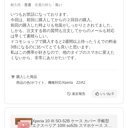
耐久性
：
普通
、
充電の持ち
：
良い
いつもお世話になっております。

今回は、前回に購入してからの２回目の購入。

前回の購入した時よりも包装がしっかりとされてました。

しかも、注文する前の質問も注文してからのメールも対応
は早くて素晴らしい。

ドコモショップで購入すると2週間以上待ったうえでの料金
3倍になるのに比べてとても良いと思います。

私はこの携帯が好きなので、他のタイプのスマホに変えた
くないから、非常にありがたいです。
購入した商品
商品の色/ホワイト、機種対応/Xperia Z2/A2
違反報告
いいね
0
Xperia 10 III SO-52B ケース カバー 手帳型
エクスペリア 10III so52b スマホケース スマ