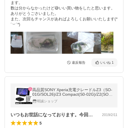
ます。

数は分からなかったけど😅いい買い物をしたと思います。

ありがとうごさいました。

また、次回もチャンスがあればよろしくお願いいたします(*
´︶`*)
違反報告
いいね
1
高品質SONY Xperia充電クレードルZ3（SO-
01G/SOL26)/Z3 Compact(S0-02G)/Z2(SO-0
3F)/A2(SO-04F)/Z1/Z1 f/Z Ultraスタンド充
明誠ショップ
電器【PL保険加入済み製品・安心】
いつもお世話になっております。今回は、…
2019/2/11
5