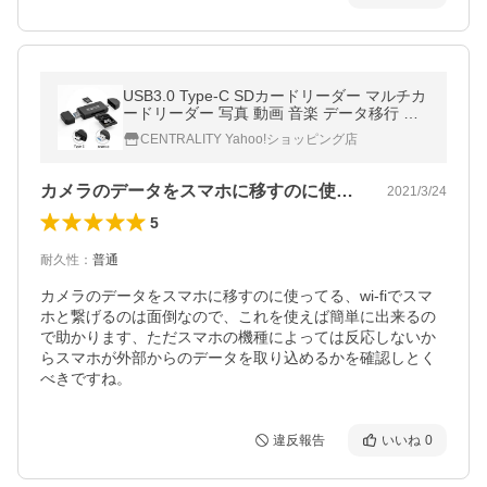
USB3.0 Type-C SDカードリーダー マルチカ
ードリーダー 写真 動画 音楽 データ移行 Mic
ro SD SDカード タイプC PC Macbook Sams
CENTRALITY Yahoo!ショッピング店
ung Android タブレット対応
カメラのデータをスマホに移すのに使って…
2021/3/24
5
耐久性
：
普通
カメラのデータをスマホに移すのに使ってる、wi-fiでスマ
ホと繋げるのは面倒なので、これを使えば簡単に出来るの
で助かります、ただスマホの機種によっては反応しないか
らスマホが外部からのデータを取り込めるかを確認しとく
べきですね。
違反報告
いいね
0