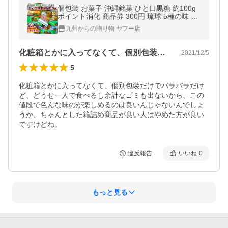
個包装 お菓子 沖縄銘菓 ひと口黒糖 約100g
ポイント消化 商品券 300円 琉球 5種の味 お
酒 おやつ 送料無料 機内サービスで人気 ポイ
九州からの贈り物 ヤフー店
ント利用 爆買
化粧箱とかに入ってなくて、個別包装だけ…
2021/12/5
5
化粧箱とかに入ってなくて、個別包装だけでバラバラだけ
ど、どうせ一人で食べるし余計なゴミも出ないから、この
値段で色んな味のが楽しめるのは良いんじゃないんでしょ
うか、ちゃんとした箱詰め商品が良い人はやめた方が良い
ですけどね。
違反報告
いいね
0
もっと見る