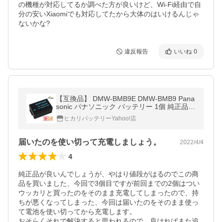
の機種が対応してるか調べた方が良いけど、Wi-Fi経由で自
分の安いXiaomiでも対応してたから大体のはいけるんじゃ
ないかな?
違反報告
いいね
0
【互換品】 DMW-BMB9E DMW-BMB9 Pana
sonic パナソニック バッテリー 1個 純正品
充電器で充電可能
ヒカリバッテリーYahoo!店
届いたのを使い切って充電しましょう。
2022/4/4
4
純正品が良いんでしょうが、やはり値段がはるのでこの商
品を買いました、今回で3個目ですが前回までの2個はつい
ウッカリと買ったのをそのまま充電してしまったので、持
ちが悪くなってしまった、今回は届いたのをそのまま使っ
て電池を使い切ってから充電します。

おそらくそれで解決すると思われるので、良ければまた追