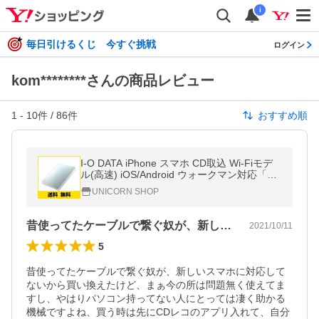
i
毎日引けるくじ 今すぐ挑戦
ログイン
kom********さんの商品レビュー
1
-
10
件 /
86
件
おすすめ順
I-O DATA iPhone スマホ CD取込 Wi-Fiモデ
ル(高速) iOS/Android ウォークマン対応「CD
レコ」 土日サポート/CDR
UNICORN SHOP
昔使ってたケーブルで繋ぐ奴が、新しいス…
2021/10/11
5
昔使ってたケーブルで繋ぐ奴が、新しいスマホに対応して
ないから買い換えたけど、まぁ今の所は問題無く使えてま
すし、やはりパソコン持ってない人にとっては凄く助かる
機械ですよね、買う時は先にCDレコのアプリ入れて、自分