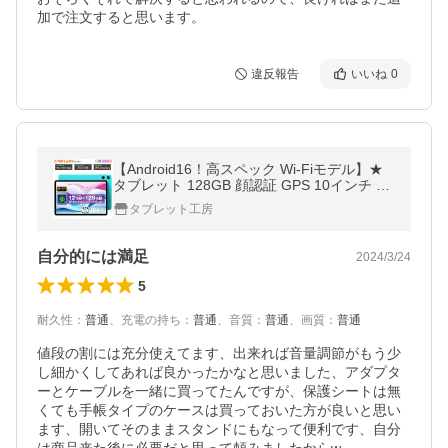
加で注文すると思います。
違反報告
いいね
0
【Android16！高スペック Wi-Fiモデル】★
タブレット 128GB 顔認証 GPS 10インチ 本
体 タブレットpc wi-fiモデル GPS TECLAST
タブレット工房
大画面 Bluetooth
自分的には満足
2024/3/24
5
耐久性
：
普通
、
充電の持ち
：
普通
、
音質
：
普通
、
画質
：
普通
値段の割には充分使えてます、出来れば音量調節がもう少
し細かくしてあれば良かったかなと思いました、アダプタ
ーとケーブルを一緒に買ってたんですが、保護シートは無
くても手帳タイプのケースは買っておいた方が良いと思い
ます、開いてそのままスタンドにもなって便利です、自分