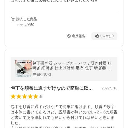
は商品来た後に必要だと思って頼みましたからw
購入した商品
モデル/M50
違反報告
いいね
0
包丁研ぎ器 シャープナー ハサミ研ぎ付属 粗
研ぎ 細研ぎ 仕上げ研磨 砥石 包丁 研ぎ器 包
丁研ぎ機 研ぐ 包丁研ぎ石
ERINUKI
包丁を順番に通すだけなので簡単に砥げま…
2022/3/18
5
包丁を順番に通すだけなので簡単に砥げます、順番の数字
は本体に書いてあるけど、説明書が無いので1→2→3の順番
と書いてある紙切れでも良いから付けてれば良いと思いま
した。
