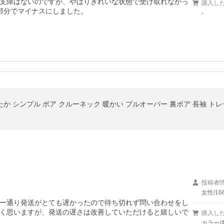
支障はないのですが、やはりきれいな状態で受け取れなかっ
購入し
部分でマイナスにしました。
-
たか シンプル ボア クルーネック 暖かい プルオーバー 裏ボア 長袖 トレ
投稿者
女性/16
ー通り発送がとても遅かったので待ち切れず問い合わせをし
く思いますが、発送の遅さは改善していただけると嬉しいで
購入し
カラー/