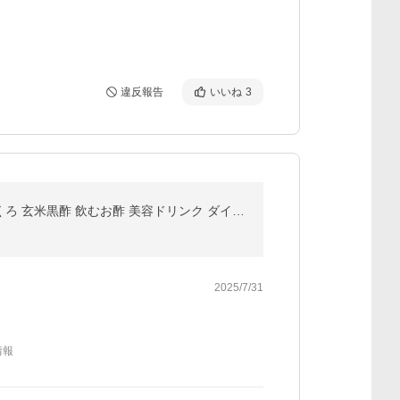
違反報告
いいね
3
【訳あり品販売終了）SEMPIO 玄米黒酢ドリンクざくろ 900ml×8本セット（1ケース） | 黒酢ドリンク ざくろ 玄米黒酢 飲むお酢 美容ドリンク ダイエット ギフト
2025/7/31
情報