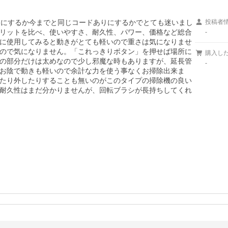
スにするか今までと同じコードありにするかでとても迷いまし
投稿者
リットを比べ、使いやすさ、耐久性、パワー、価格など総合
-
に使用してみると動きがとても軽いので重さは気になりませ
ので気になりません。「これっきりボタン」を押せば場所に
購入し
の部分だけは太めなので少し邪魔な時もありますが、延長管
-
お陰で動きも軽いので余計な力を使う事なくお掃除出来ま
たり外したりすることも無いのがこのタイプの掃除機の良い
耐久性はまだ分かりませんが、回転ブラシが長持ちしてくれ