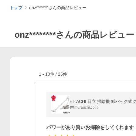
トップ
onz********さんの商品レビュー
onz********さんの商品レビュー
1
-
10
件 /
25
件
HITACHI 日立 掃除機 紙パック式
murauchi.co.jp
パワーがあり賢いお掃除をしてくれます