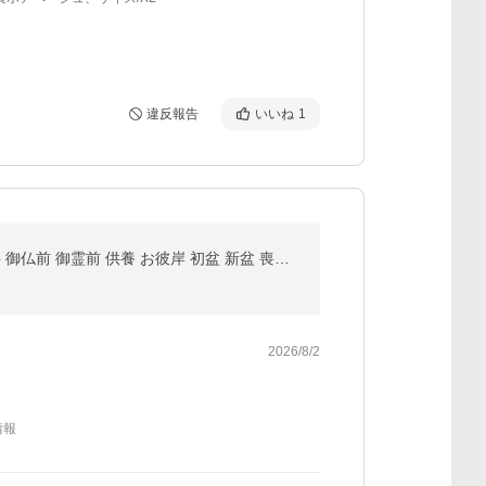
違反報告
いいね
1
線香 ギフト お供え 日本香堂 宇野千代 お線香 淡墨の桜 桐箱 のし包装対応 送料無料 御供 贈答用 進物 法要 御仏前 御霊前 供養 お彼岸 初盆 新盆 喪中 ▲(sa)
2026/8/2
情報