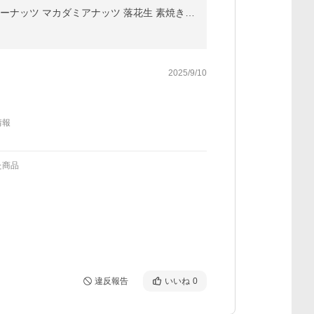
アメリカ産ピーナッツ入り5種ミックスナッツ 1kg ハイオレイックピーナッツ アーモンド 生くるみ カシューナッツ マカダミアナッツ 落花生 素焼き 無塩 送料無料
2025/9/10
情報
た商品
違反報告
いいね
0