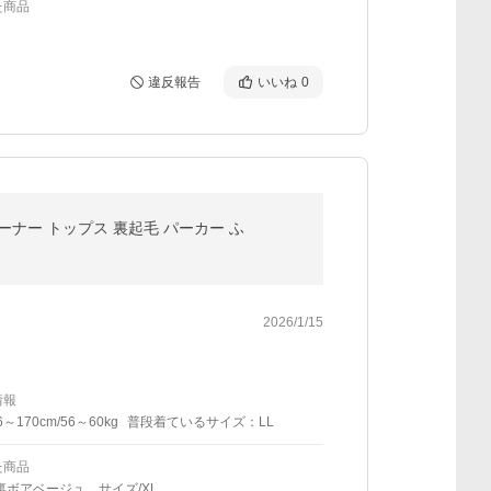
た商品
違反報告
いいね
0
ーナー トップス 裏起毛 パーカー ふ
2026/1/15
情報
6～170cm/56～60kg
普段着ているサイズ：LL
た商品
裏ボアベージュ、サイズ/XL