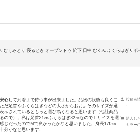
ス むくみとり 寝るとき オープントゥ 靴下 日中 むくみ ふくらはぎサポ
も
安心して到着まで待つ事が出来ました。品物の状態も良くこ
投稿者
ただ足首やふくらはぎなどの太さからおおよそのサイズが選
-
表示されているともっと選び易くなると思います（他社商品
るので）。私は足首21㎝ふくらはぎ32㎝なのでＬサイズを選
購入し
感じだったのでMで良かったかなと思いました。身長170㎝
カラー/
十分かなと思います。