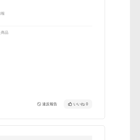
情報
た商品
違反報告
いいね
0