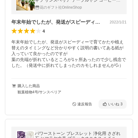
キラ サンスベリア テーブルヤシ コーヒーの
木 ディフェンバキア ガジュマルの木 観葉 植
花のギフト社OnlineShop
物 鉢植え
年末年始でしたが、発送がスピーディーで…
2022/1/21
4
年末年始でしたが、発送がスピーディーで育てかたや植え
替えのタイミングなど分かりやすく説明の書いてある紙が
入っていて良かったのですが

葉の先端が折れているところが1ヶ所あったので少し残念で
した。（発送中に折れてしまったのカモしれませんが💦）
購入した商品
観葉植物4号/サンスベリア
違反報告
いいね
3
パワーストーン ブレスレット 浄化用 さざれ