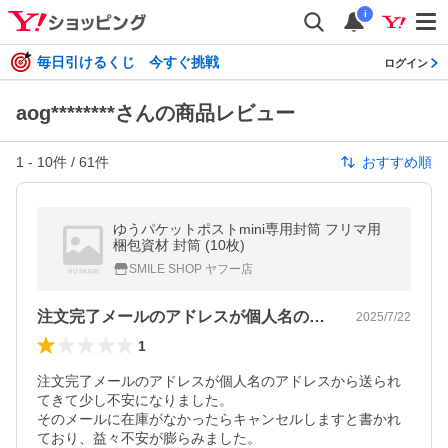
i
毎日引けるくじ 今すぐ挑戦
ログイン
aog********さんの商品レビュー
1
-
10
件 /
61
件
おすすめ順
ゆうパケットポストmini専用封筒 フリマ用
梱包資材 封筒 (10枚)
SMILE SHOP ヤフー店
注文完了メールのアドレスが個人名のアド…
2025/7/22
1
注文完了メールのアドレスが個人名のアドレスから送られ
てきて少し不安になりました。

そのメールに在庫がなかったらキャンセルしますと書かれ
ており、益々不安が膨らみました。
