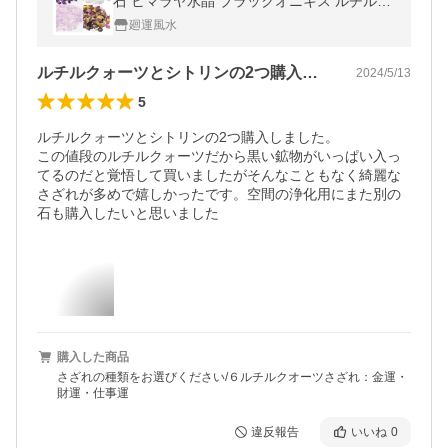
石 ヒマラヤ水晶 ブラックオニキス ルチルク
ォーツ シトリン 100g
廻運風水
ルチルクォーツとシトリンの2つ購入しま…
2024/5/13
5
ルチルクォーツとシトリンの2つ購入しました。

この値段のルチルクォーツだから黒い鉱物がいっぱい入っ
てるのだと覚悟して買いましたがそんなこともなく綺麗な
さざれが多めで嬉しかったです。空間の浄化用にまた別の
石も購入したいと思いました
購入した商品
さざれの種類をお選びください/６ルチルクオーツさざれ：金運・
財運・仕事運
違反報告
いいね
0