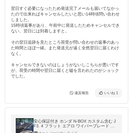
翌日すぐ必要になったため発送完了メールも届いてなかっ
たので出来ればキャンセルしたいと思い14時頃問い合わせ
しました。

15時頃返事があり、午前中に発送したためキャンセルでき
ない、翌日には到着しますと。

その翌日追跡を見たところ荷受が問い合わせの返事のあっ
た時間とほぼ一緒。また発送元が遠く全然翌日に届くわけ
なく。

キャンセルできないのはしょうがないしこちらが悪いです
が、荷受の時間や翌日に届くと嘘を言われたのがショック
違反報告
いいね
1
安心保証付き ホンダ N-BOX カスタム含む J
F3. 4 フラット エアロ ワイパーブレード U
字フック 475mm 425mm 2本 グラファイト