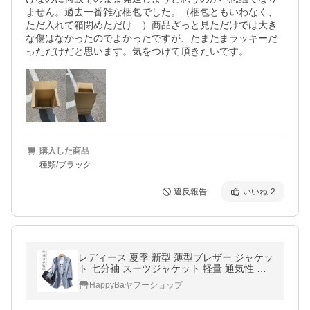
ません。過去一番雑な梱包でした。（梱包ともいわなく、
ただ入れて箱閉めただけ…）商品ざっと見ただけでは大き
な傷はなかったのでよかったですが、たまたまラッキーだ
っただけだと思います。気をつけて頂きたいです。
購入した商品
種類/ブラック
違反報告
いいね
2
レディース 夏季 新型 薄型ブレザー ジャケッ
ト 七分袖 スーツジャケット 軽量 通気性 お
しゃれ 送料無料
HappyBaヤフーショップ