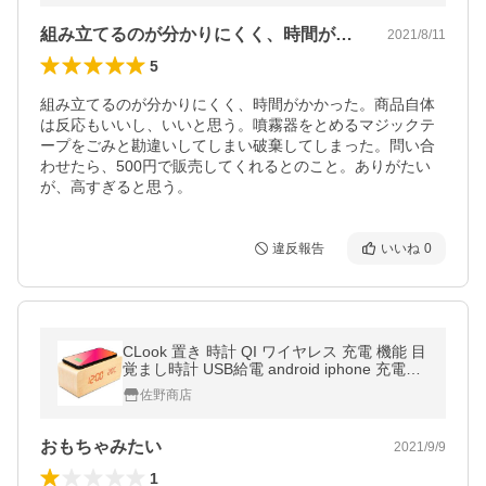
組み立てるのが分かりにくく、時間がかか…
2021/8/11
5
組み立てるのが分かりにくく、時間がかかった。商品自体
は反応もいいし、いいと思う。噴霧器をとめるマジックテ
ープをごみと勘違いしてしまい破棄してしまった。問い合
わせたら、500円で販売してくれるとのこと。ありがたい
が、高すぎると思う。
違反報告
いいね
0
CLook 置き 時計 QI ワイヤレス 充電 機能 目
覚まし時計 USB給電 android iphone 充電器 i
phone12 iPhone8以上対応 温度計 湿度計 省
佐野商店
エネ 日本語説明書付き 定番
おもちゃみたい
2021/9/9
1