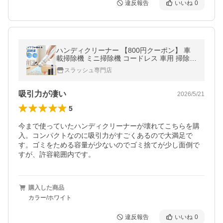
違反報告
いいね
0
ハンディクリーナー 【800円クーポン】 車
載掃除機 ミニ掃除機 コードレス 車用 掃除機
多機能 パワフル 強力 乾湿両用 静音 軽量 家
スラッシュ専門店
庭用 爆買
吸引力が凄い
2026/5/21
5
今まで使っていたハンディクリーナーが壊れてこちらを購
入。コンパクトなのに吸引力がすごくあるので大満足で
す。ゴミをためる容量が少ないのでゴミ捨てが少し面倒で
すが、許容範囲内です。
購入した商品
カラー/ホワイト
違反報告
いいね
0