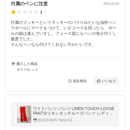
付属のペンに注意
2021/5/24
1
付属のフッキーというマッキーのパクりみたいな油性ペン
でボールにマークをつけて、いざコースを回ったら、ボー
ルの線は滲んでいすし、フェース面にもペンの色が付くし
最悪でした。

そんなペンなら付けてくれない方がいいです。
購入した商品
カラー/レッド
違反報告
いいね
0
ワイドパンツ パンツ LINEN TOUCH LOOSE
PANTS/リネンタッチルーズパンツ レディー
ス
ZOZOTOWN Yahoo!店