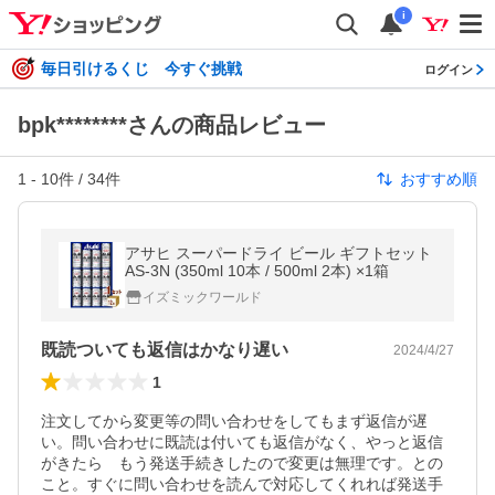
i
毎日引けるくじ 今すぐ挑戦
ログイン
bpk********さんの商品レビュー
1
-
10
件 /
34
件
おすすめ順
アサヒ スーパードライ ビール ギフトセット
AS-3N (350ml 10本 / 500ml 2本) ×1箱
イズミックワールド
既読ついても返信はかなり遅い
2024/4/27
1
注文してから変更等の問い合わせをしてもまず返信が遅
い。問い合わせに既読は付いても返信がなく、やっと返信
がきたら　もう発送手続きしたので変更は無理です。との
こと。すぐに問い合わせを読んで対応してくれれば発送手