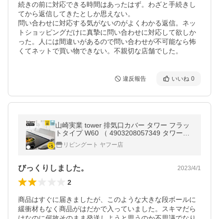
続きの前に対応できる時間はあったはず。わざと手続きし
てから返信してきたとしか思えない。

問い合わせに対応する気がないのがよくわかる返信。ネッ
トショッピングだけに真摯に問い合わせに対応して欲しか
った。人には間違いがあるので問い合わせが不可能なら怖
くてネットで買い物できない。不親切な店舗でした。
違反報告
いいね
0
山崎実業 tower 排気口カバー タワー フラッ
トタイプ W60 （ 4903208057349 タワーシ
リーズ 幅60cm コンロ用 フラット 排気口用
リビングート ヤフー店
カバー 排気口ガード ）
びっくりしました。
2023/4/1
2
商品はすぐに届きましたが、このような大きな段ボールに
緩衝材もなく商品がはだかで入っていました。スキマだら
けなのに何故そのまま発送しようと思うのか不思議でなり