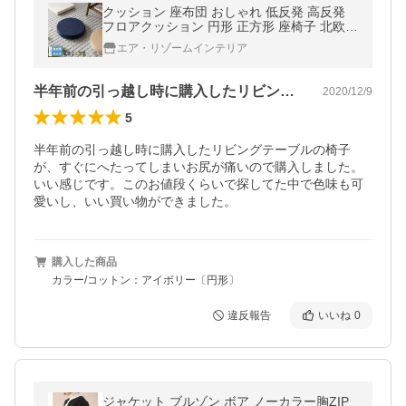
クッション 座布団 おしゃれ 低反発 高反発
フロアクッション 円形 正方形 座椅子 北欧
シンプル 布地 スウェット コットン ウレタン
エア・リゾームインテリア
クッション チェアパッド
半年前の引っ越し時に購入したリビングテ…
2020/12/9
5
半年前の引っ越し時に購入したリビングテーブルの椅子
が、すぐにへたってしまいお尻が痛いので購入しました。
いい感じです。このお値段くらいで探してた中で色味も可
愛いし、いい買い物ができました。
購入した商品
カラー/コットン：アイボリー〔円形〕
違反報告
いいね
0
ジャケット ブルゾン ボア ノーカラー胸ZIP