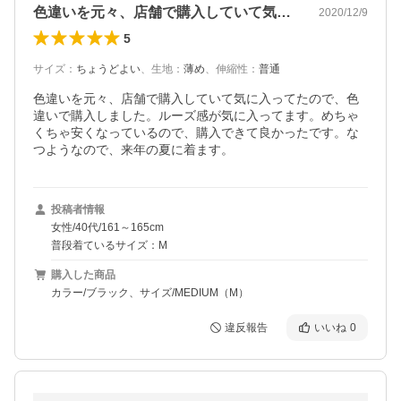
色違いを元々、店舗で購入していて気に入…
2020/12/9
5
サイズ
：
ちょうどよい
、
生地
：
薄め
、
伸縮性
：
普通
色違いを元々、店舗で購入していて気に入ってたので、色
違いで購入しました。ルーズ感が気に入ってます。めちゃ
くちゃ安くなっているので、購入できて良かったです。な
つようなので、来年の夏に着ます。
投稿者情報
女性/40代/161～165cm
普段着ているサイズ：M
購入した商品
カラー/ブラック、サイズ/MEDIUM（M）
違反報告
いいね
0