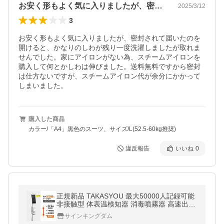
お安く形もよく気に入りましたが、密封さ…
2025/3/12
3
お安く形もよく気に入りましたが、密封されて届いたのを
開けると、かなりのしわが残り一度洗濯しましたが取れま
せんでした。家にアイロンがない為、スチームアイロンを
購入して何とかしわは伸びました。送料無料ですから密封
は仕方ないですが、スチームアイロン代が余分にかかって
しまいました。
購入した商品
カラー/「A4」黒色のスーツ、サイズ/L(52.5-60kg推奨)
違反報告
いいね
0
正規新品 TAKASYOU 最大50000人記録可能
非接触型 体表温検知器 消毒噴霧器 高速出力
サーモセンサー（xthermo-zp2v-plus）
サインキングダム