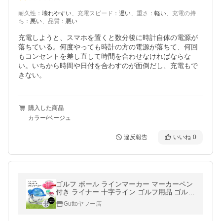
耐久性
：
壊れやすい
、
充電スピード
：
遅い
、
重さ
：
軽い
、
充電の持
ち
：
悪い
、
品質
：
悪い
充電しようと、スマホを置くと数分後に時計自体の電源が
落ちている。何度やっても時計の方の電源が落ちて、何回
もコンセントを差し直して時間を合わせなければならな
い。いちから時間や日付を合わすのが面倒だし、充電もで
きない。
購入した商品
カラー/ベージュ
違反報告
いいね
0
ゴルフ ボール ラインマーカー マーカーペン
付き ライナー 十字ライン ゴルフ用品 ゴルフ
グッズ プレゼント 景品 マスター
Guttoヤフー店