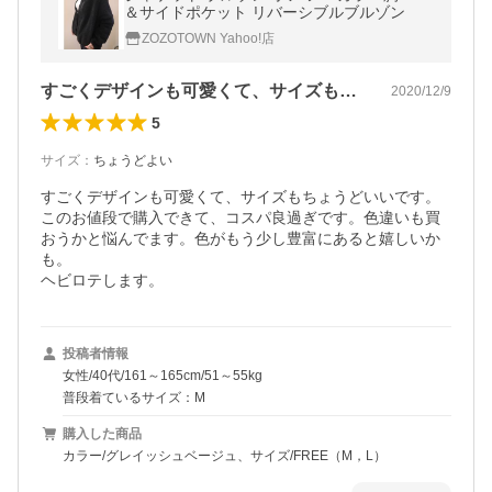
＆サイドポケット リバーシブルブルゾン
ZOZOTOWN Yahoo!店
すごくデザインも可愛くて、サイズもちょ…
2020/12/9
5
サイズ
：
ちょうどよい
すごくデザインも可愛くて、サイズもちょうどいいです。

このお値段で購入できて、コスパ良過ぎです。色違いも買
おうかと悩んでます。色がもう少し豊富にあると嬉しいか
も。

ヘビロテします。
投稿者情報
女性/40代/161～165cm/51～55kg
普段着ているサイズ：M
購入した商品
カラー/グレイッシュベージュ、サイズ/FREE（M，L）