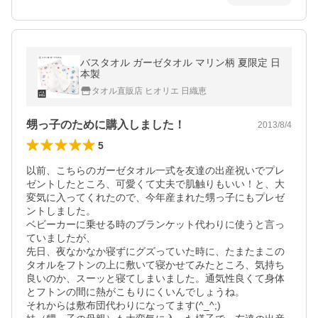
バスタオル ガーゼタオル マリン柄 夏限定 日
本製
タオル直販店 ヒオリエ 日織恵
甥っ子のために購入しました！
2013/8/4
5
以前、こちらのガーゼタオル一式を友達の出産祝いでプレ
ゼントしたところ、可愛くて丈夫で肌触りもいい！と、大
変気に入ってくれたので、今年産まれた甥っ子にもプレゼ
ントしました。

ベビーカーに乗せる時のブランケット代わりに使うと言っ
ていましたが、

先日、夜なかなか寝ずにグズっていた時に、たまたまこの
タオルをフトンの上に敷いて寝かせてみたところ、気持ち
良いのか、スーッと寝てしまいました。通気性良くて身体
とフトンの間に熱がこもりにくいんでしょうね。

それからは敷布団代わりになってます(^_^;)
