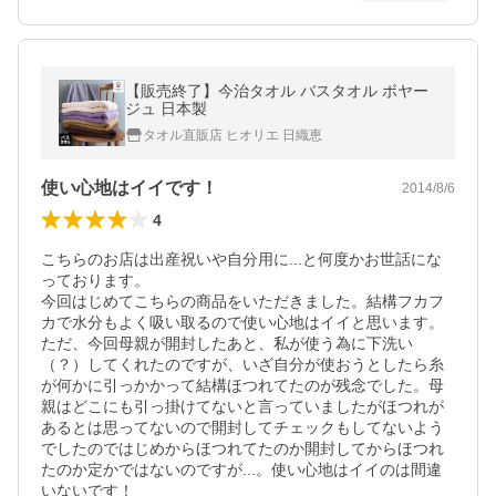
【販売終了】今治タオル バスタオル ボヤー
ジュ 日本製
タオル直販店 ヒオリエ 日織恵
使い心地はイイです！
2014/8/6
4
こちらのお店は出産祝いや自分用に...と何度かお世話にな
っております。

今回はじめてこちらの商品をいただきました。結構フカフ
カで水分もよく吸い取るので使い心地はイイと思います。

ただ、今回母親が開封したあと、私が使う為に下洗い
（？）してくれたのですが、いざ自分が使おうとしたら糸
が何かに引っかかって結構ほつれてたのが残念でした。母
親はどこにも引っ掛けてないと言っていましたがほつれが
あるとは思ってないので開封してチェックもしてないよう
でしたのではじめからほつれてたのか開封してからほつれ
たのか定かではないのですが...。使い心地はイイのは間違
いないです！