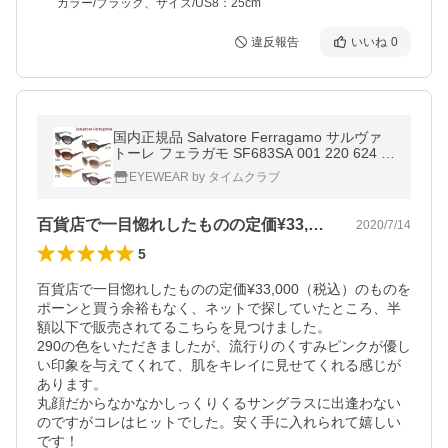
カラー/ブラック、サイズ/US8：25cm
違反報告
いいね
0
国内正規品 Salvatore Ferragamo サルヴァ
トーレ フェラガモ SF683SA 001 220 624 6
63 290 500 サングラス アジアンフィット レ
EYEWEAR by タイムクラブ
ディース UVカット
百貨店で一目惚れしたものの定価¥33,…
2020/7/14
5
百貨店で一目惚れしたものの定価¥33,000（税込）のものを
ポーンと買う余裕もなく、ネットで探していたところ、半
額以下で販売されてるこちらを見つけました。

290の色をいただきましたが、流行りのくすみピンクが優し
い印象を与えてくれて、肌をキレイに見せてくれる感じが
あります。

丸顔だからなかなかしっくりくるサングラスに出逢わない
のですがコレはヒットでした。安く手に入れられて嬉しい
です！
