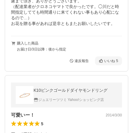
慮まで頂き、ありがとうございます。

（配達業者がクロネコヤマトで良かったです。◯川だと時
間指定してても時間通りに来てくれない事もあり心配にな
るので…）

お花を贈る事があれば是非ともまたお願いしたいです。
購入した商品
お届け日/3日以降：後から指定
違反報告
いいね
5
K10ピンクゴールドダイヤモンドリング
ジュエリーツツミ Yahoo!ショッピング店
可愛いー！
2014/3/30
5