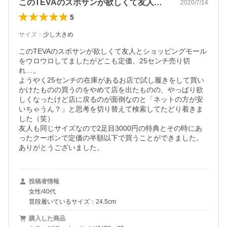
このTEVAのスポサンが欲しくて友人と…
2020/7/14
5
サイズ
：
少し大きめ
このTEVAのスポサンが欲しくて友人とショッピングモール
をウロウロしてましたがどこも定価、25センチ売り切
れ…。

ようやく25センチの在庫があるお店で試し履きをして買い
かけたものの買うのをやめて店を出たものの、やっぱり欲
しくなったけど店に戻るのが面倒なのと「ネットの方が安
いちゃうん？」と思考を切り替えて検索してたどり着きま
した（笑）

友人も同じサイズなので2足目3000円の特典とその時にあ
ったクーポンで定価の半額以下で買うことができました。
ありがとうございました。
投稿者情報
女性/40代
普段履いているサイズ：24.5cm
購入した商品