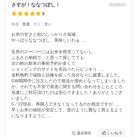
さすが！ななつぼし！
2025/5/22
5
食感
：
普通
、
甘さ
：
甘い
お米の甘さと粒のしっかりさ加減、

やっぱりななつぼし、美味しいわぁ…。

近所のスーパーにはお米全然売ってないし、

ふるさと納税で…と思って探してても

次の秋の新米の事前予約が多くて、

ショッピングのサイトを見比べたらピンキリ…。

送料無料で値段と品種を絞って自分なりに厳選しました。

GW期間中に注文したので発送が遅めとなってしまいました
が、それでも不安で発送に関する問い合わせをしたところ
迅速にご対応頂けたのは安心できました！ありがとうござ
いました。

5／22現在、再購入できなくなってるのが残念ですが…。

早くお米の値段が安定して、昔のように難なく買えるよう
になりますように…。
違反報告
いいね
0