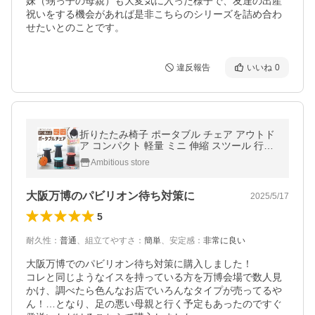
妹（甥っ子の母親）も大変気に入った様子で、友達の出産
祝いをする機会があれば是非こちらのシリーズを詰め合わ
せたいとのことです。
違反報告
いいね
0
折りたたみ椅子 ポータブル チェア アウトド
ア コンパクト 軽量 ミニ 伸縮 スツール 行列
待ち 折り畳み
Ambitious store
大阪万博のパビリオン待ち対策に
2025/5/17
5
耐久性
：
普通
、
組立てやすさ
：
簡単
、
安定感
：
非常に良い
大阪万博でのパビリオン待ち対策に購入しました！

コレと同じようなイスを持っている方を万博会場で数人見
かけ、調べたら色んなお店でいろんなタイプが売ってるや
ん！…となり、足の悪い母親と行く予定もあったのですぐ