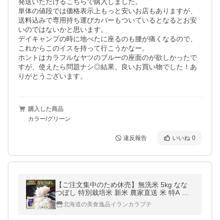
発送いただけるこちらで購入しました。

単体の値段では価格表示上もっと安いお店もありますが、
送料込みで専用持ち運びカバーもついているとなるとお安
いのではないかと思います。

デイキャンプの時に地べたに座るのも腰が痛くなるので、
これからこのイスを持って行こうかなー。

ホントはカラフルなヤツのブルーの座面のが欲しかったで
すが、使えたら問題ナシ◎結果、良いお買い物でした！あ
りがとうございます。
購入した商品
カラー/グリーン
違反報告
いいね
0
【ご注文集中のため休売】無洗米 5kg なな
つぼし 特別栽培米 新米 農家直送 米 特A 令
和7年 2025年 特A(14年連続)獲得 北海道産
北海道の美食逸品イランカラプテ
爆買