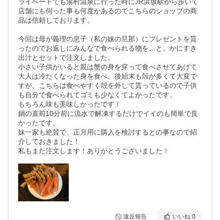
ライベートでも湯村温泉に行った時にJR浜坂駅から歩いて
店舗にも伺った事も何度かあるのでこちらのショップの商
品は信頼しております。

今回は母が義理の息子（私の妹の旦那）にプレゼントを貰
ったのでお返しにみんなで食べられる物を…と、かにすき
出汁とセットで注文しました。

小さい子供がいると親は蟹の身を穿って食べさせてあげて
大人は冷たくなった身を食べ、後始末も殻が多くて大変で
すが、こちらは食べやすく殻を外して貰っているので子供
も自分で食べられてゴミも少なくてよかったです。

もちろん味も美味しかったです！

鍋の直前10分前に流水で解凍するだけでイイのも簡単で良
かったです。

妹一家も絶賛で、正月用に購入を検討するとの事なので紹
介しておきました！

私もまた注文します！ありがとうございました！
違反報告
いいね
0