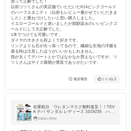
買って正解でした！

以前ツツミさんの実店舗でいただいたK14ピンクゴールド
のハーフエタニティ（以前もレビュー書かせていただきま
した）と重ねづけしたいと思い購入しました。

イエローゴールドと迷いましたが肌馴染みのいいピンクゴ
ールドにして大正解でした。

1本でつけても可愛いです。

ダイヤの大きさも程よくて好きです。

リングよりも石が出っ張ってるので、繊細な生地の洋服を
着る時は注意したほうがいいかもしれません。

指が太くてデパートとかではなかなか買えないですが、ツ
ツミさんはサイズ展開が豊富でありがたいです。
違反報告
いいね
2
在庫処分 ウレタンマスク無料進呈！！TEV
A テバ サンダル レディース 1019235 ハリ
ケーン XLT 2 HURRICANE アウトドア スポ
nakao-store
サン