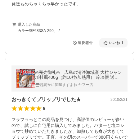
発送もめちゃくちゃ早かったです。
購入した商品
カラー/SF683SA-290、-/-
違反報告
いいね
1
※完売御礼※ 広島の清浄海域産 大粒ジャン
ボ牡蠣400g（約10粒/加熱用） 冷凍便 送料
無料
越前かに問屋ますよね ヤフー店
おっきくてプリップリでした★
2010/2/21
5
フラフラっとこの商品を見つけ、高評価のレビューが多い
ので、試しに自宅用に購入してみました。バターと塩コシ
ョウで炒めていただきましたが、加熱しても身が大きくて
プリップリです。正直、その辺のスーパーで380円くらいで