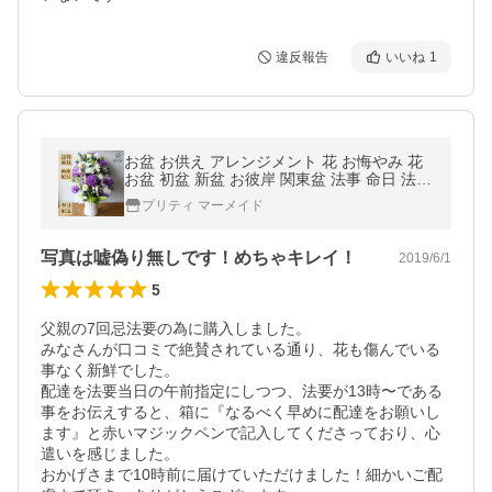
違反報告
いいね
1
お盆 お供え アレンジメント 花 お悔やみ 花
お盆 初盆 新盆 お彼岸 関東盆 法事 命日 法要
仏花 仏前 送料無料 クール便
プリティ マーメイド
写真は嘘偽り無しです！めちゃキレイ！
2019/6/1
5
父親の7回忌法要の為に購入しました。

みなさんが口コミで絶賛されている通り、花も傷んでいる
事なく新鮮でした。

配達を法要当日の午前指定にしつつ、法要が13時〜である
事をお伝えすると、箱に『なるべく早めに配達をお願いし
ます』と赤いマジックペンで記入してくださっており、心
遣いを感じました。

おかげさまで10時前に届けていただけました！細かいご配