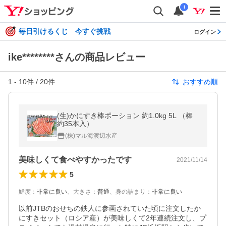
i
毎日引けるくじ 今すぐ挑戦
ログイン
ike********さんの商品レビュー
1
-
10
件 /
20
件
おすすめ順
(生)かにすき棒ポーション 約1.0kg 5L （棒
約35本入）
(株)マル海渡辺水産
美味しくて食べやすかったです
2021/11/14
5
鮮度
：
非常に良い
、
大きさ
：
普通
、
身の詰まり
：
非常に良い
以前JTBのおせちの鉄人に参画されていた頃に注文したか
にすきセット（ロシア産）が美味しくて2年連続注文し、プ