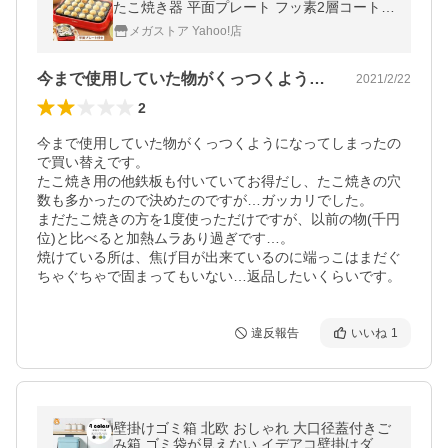
たこ焼き器 平面プレート フッ素2層コート
焦げ付きにくい 着脱式 アイリスオーヤマ P
メガストア Yahoo!店
HP-24W-R *
今まで使用していた物がくっつくようにな…
2021/2/22
2
今まで使用していた物がくっつくようになってしまったの
で買い替えです。

たこ焼き用の他鉄板も付いていてお得だし、たこ焼きの穴
数も多かったので決めたのですが…ガッカリでした。

まだたこ焼きの方を1度使っただけですが、以前の物(千円
位)と比べると加熱ムラあり過ぎです…。

焼けている所は、焦げ目が出来ているのに端っこはまだぐ
ちゃぐちゃで固まってもいない…返品したいくらいです。
違反報告
いいね
1
壁掛けゴミ箱 北欧 おしゃれ 大口径蓋付きご
み箱 ゴミ袋が見えない イデアコ壁掛けダス