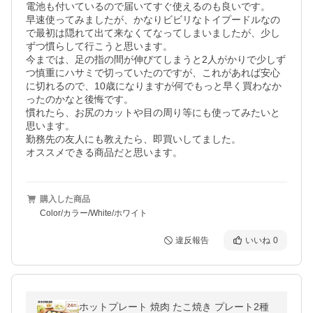
電池も付いているので届いてすぐ使えるのも良いです。

早速使ってみましたが、かなりビビリなトイプードルなの
で最初は隠れて出て来なくてなってしまいましたが、少し
ずつ慣らして行こうと思います。

今までは、足の指の間が伸びてしまうと2人がかりで少しず
つ慎重にハサミで切っていたのですが、これがあれば安心
に切れるので、10歳になりますが何でもっと早く買わなか
ったのかなと後悔です。

慣れたら、お尻のカットや目の周り等にも使ってみたいと
思います。

勤務先の友人にも教えたら、即買いしてました。

オススメできる商品だと思います。
購入した商品
Color/カラー/White/ホワイト
違反報告
いいね
0
ホットプレート 焼肉 たこ焼き プレート2種