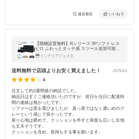
違反報告
いいね
0
【開梱設置無料】Rシリーズ 3Pソファ レス
ピロ ふわっとタッチ感 スツール追加可能
【レビューで特典付き】
インテリアフェスタ
送料無料で店頭よりお安く買えました！
2025/2/1
4
注文して約2週間後の納品でした。

納品日はすぐご連絡頂いたのですが、前日か当日に配達時
間の連絡は無かったです。

ソファーは黒を選びましたが、真っ黒ではなく濃いめのグ
レーという感じで良かったです。

座り心地は硬めで、クッションを外すと座面も広いし生地
も丈夫そうです。

クッションを含め、長持ちする事を願います。