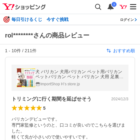
i
毎日引けるくじ 今すぐ挑戦
ログイン
rol********さんの商品レビュー
1
-
10
件 /
211
件
おすすめ順
犬 バリカン 犬用バリカン ペット用バリカン
ペットバリカン ペット バリカン 犬用 足裏
猫 静音 電池式 プロ コードレス ネコ イヌ
ImportShop H’s store jp
トリミングに行く期間を延ばせそう
2024/12/3
5
バリカンデビューです。

専門家監修というのと、口コミが良いのでこちらを選びま
した。

軽くて先が小さいので使いやすいです。
