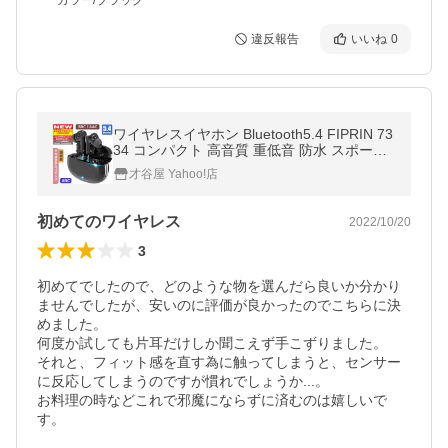
カラー/ブラック
違反報告
いいね
0
ワイヤレスイヤホン Bluetooth5.4 FIPRIN 73
34 コンパクト 高音質 重低音 防水 スポーツ i
Phone 15 14 Android ブルートゥース 最新型
才谷屋 Yahoo!店
iphone 16 15
初めてのワイヤレス
2022/10/20
3
初めてでしたので、どのような物を選んだら良いか分かり
ませんでしたが、安いのに評価が良かったのでこちらに決
めました。

何度か試しても片耳だけしか聞こえず手こずりました。

それと、フィット感を直す為に触ってしまうと、センサー
に反応してしまうのですが慣れでしょうか...。

お料理の時などこれで邪魔にならずに済むのは嬉しいで
す。