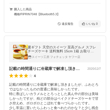
購入した商品
機種/FIPRIN7048【Bluetooth5.3】
違反報告
いいね
0
夏ギフト 天空のスイーツ 至高グルメ スフレ
チーズケーキ 送料無料 15cm 1箱 お取り寄
せ ポイント利用 ギフト ヒルナンデス ランキ
スイーツ工房 フォチェッタ ヤフー店
ング
記載の時間通りに冷蔵庫で解凍し頂きまし…
2020/12/7
4
記載の時間通りに冷蔵庫で解凍し頂きましたが、ふわとろ
ではなかったものの普通に美味しかったです。

特に香ばしいカラメルととろっとした真ん中の部分は美味
しかったですが、殆どの部分はベイクドチーズケーキで甘
さ控えめ、ボロボロとこぼれて食べづらかったです。

少し常温に置いたらふわっと食べれたのかな？と少し残念