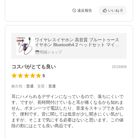
違反報告
いいね
0
ワイヤレスイヤホン 高音質 ブルートゥース
イヤホン Bluetooth4.2 ヘッドセット マイク
内蔵 ハンズフリー 超長待機 ネックバンド式
明誠ショップ
【PL保険加入済み製品・安心】
コスパがとても良い
2019/6/9
5
耐久性
：
普通
、
音質
：
普通
耳にハメられるデザインになっているので、落ちにくいで
す。ですが、長時間付けていると耳が痛くなるかも知れま
せん。ボタン一つで電話したり、音楽をスキップできるの
で、便利です。音に関しては低音が少し聞きにくい気がし
ますが、そこまで気にする必要はないと思います。この値
段の割にはとても良い商品です。