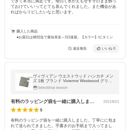
できて本当に満足です。母曰く水かえもせずそのまま飾っ
ておけていいってとても喜んでくれました。また機会があ
ればからリピしたいなと思います。
購入した商品
●お届日は/締切迄で最短発送～3日後届、【カラー】/ビタミン
違反報告
いいね
0
ヴィヴィアン ウエストウッド ハンカチ メン
ズ 1枚 ブランド Vivienne Westwood グリー
ン チェック オーブ 男性 紳士
Selectshop season
有料のラッピング袋を一緒に購入しました…
2021/6/21
5
有料のラッピング袋を一緒に購入しました。丁寧にに包ま
れて送られてきました。手書きのお手紙まで入ってまし