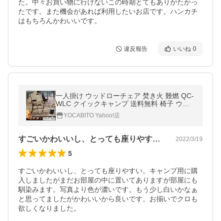
た。中々お買い物に行けないこの時期とてもありがたかっ
たです。また機会があれば利用したいお店です。ハンカチ
はもちろんかわいいです。
違反報告
いいね
0
一人掛け ウッドローチェア 焚き火 難燃 QC-
WLC クイックキャンプ 送料無料 椅子 ウッ
ドフレーム ソロキャンプ アウトドアチェア
YOCABITO Yahoo!店
折りたたみ QCCHAIR QCFIRE
すごいかわいいし、とっても座りやすい。…
2022/3/19
5
すごいかわいいし、とっても座りやすい。キャンプ用に購
入しましたがまだお部屋の中に置いてありますが部屋にも
馴染みます。写真より色が濃いです。もう少し白いかなぁ
と思ってましたがかわいいから良いです。お揃いでクロも
欲しくなりました。