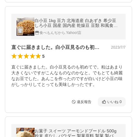
白小豆 1kg 豆力 北海道産 白あずき 希少豆
しろ小豆 国産 国内産 乾燥豆 豆類 和風食材
生豆 限定品
食べもんぢから.Yahoo!店
直ぐに届きました。白小豆見るのも初めて…
2023/7/7
5
直ぐに届きました。白小豆見るのも初めてで。粒はあまり
大きくないですがこんなものなのかなと。でもとても綺麗
なお豆でした。あんこを作ったのですが白いけど小豆の味
がしっかりしてとっても美味しかったです。
違反報告
いいね
0
お菓子 スイーツ アーモンドプードル 500g
粉末 皮なし パウダー 製菓原料 製菓 製パン