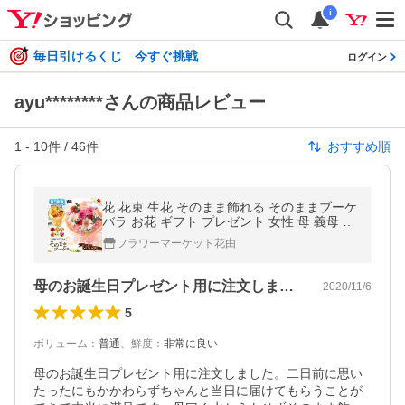
i
毎日引けるくじ 今すぐ挑戦
ログイン
ayu********さんの商品レビュー
1
-
10
件 /
46
件
おすすめ順
花 花束 生花 そのまま飾れる そのままブーケ
バラ お花 ギフト プレゼント 女性 母 義母 誕
生日 結婚記念日 退職祝い お祝い スタンディ
フラワーマーケット花由
ングブーケ お中元 夏
母のお誕生日プレゼント用に注文しました…
2020/11/6
5
ボリューム
：
普通
、
鮮度
：
非常に良い
母のお誕生日プレゼント用に注文しました。二日前に思い
たったにもかかわらずちゃんと当日に届けてもらうことが