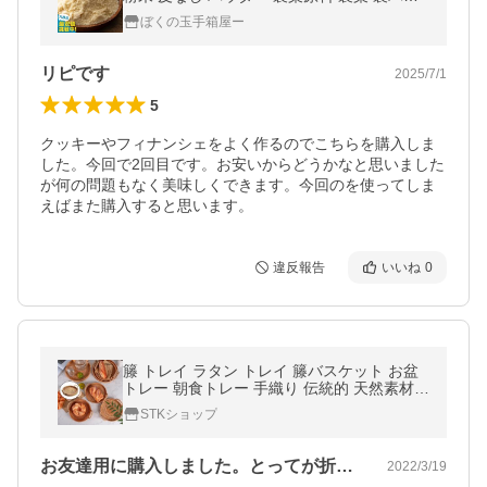
材料 送料無料 業務用 ポイント消化 ポイント
ぼくの玉手箱屋ー
利用
リピです
2025/7/1
5
クッキーやフィナンシェをよく作るのでこちらを購入しま
した。今回で2回目です。お安いからどうかなと思いました
が何の問題もなく美味しくできます。今回のを使ってしま
えばまた購入すると思います。
違反報告
いいね
0
籐 トレイ ラタン トレイ 籐バスケット お盆
トレー 朝食トレー 手織り 伝統的 天然素材
収納 かご 丸型 円形 取っ手付き 果物収納 パ
STKショップ
ン ケーキ収納
お友達用に購入しました。とってが折れ曲…
2022/3/19