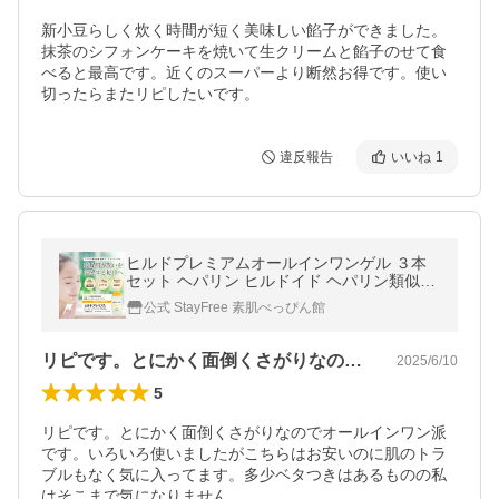
新小豆らしく炊く時間が短く美味しい餡子ができました。
抹茶のシフォンケーキを焼いて生クリームと餡子のせて食
べると最高です。近くのスーパーより断然お得です。使い
切ったらまたリピしたいです。
違反報告
いいね
1
ヒルドプレミアムオールインワンゲル ３本
セット ヘパリン ヒルドイド ヘパリン類似物
質クリーム 医薬部外品 送料無料 爆買
公式 StayFree 素肌べっぴん館
リピです。とにかく面倒くさがりなのでオ…
2025/6/10
5
リピです。とにかく面倒くさがりなのでオールインワン派
です。いろいろ使いましたがこちらはお安いのに肌のトラ
ブルもなく気に入ってます。多少ベタつきはあるものの私
はそこまで気になりません。
