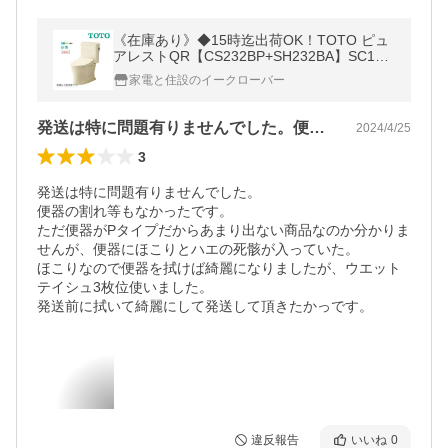
《在庫あり》◆15時迄出荷OK！TOTO ピュ
アレストQR【CS232BP+SH232BA】SC1パ
ステルアイボリー 一般地 壁排水 排水芯120
家電と住設のイークローバー
mm 手洗なし
発送は特に問題有りませんでした。便器の…
2024/4/25
3
発送は特に問題有りませんでした。

便器の割れ等もなかったです。

ただ便器がPタイプだからあまり出ない商品なのか分かりま
せんが、便器にほこりとハエの死骸が入っていた。

ほこりなので便器を拭けば綺麗になりましたが、ウエット
テイシュ3枚位使いました。

発送前に拭いて綺麗にして発送して頂きたかっです。
違反報告
いいね
0