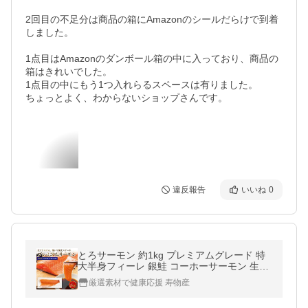
2回目の不足分は商品の箱にAmazonのシールだらけで到着
しました。

1点目はAmazonのダンボール箱の中に入っており、商品の
箱はきれいでした。

1点目の中にもう1つ入れらるスペースは有りました。

ちょっとよく、わからないショップさんです。
違反報告
いいね
0
とろサーモン 約1kg プレミアムグレード 特
大半身フィーレ 銀鮭 コーホーサーモン 生食
グレード たっぷり半身（骨なし皮付）皮目
厳選素材で健康応援 寿物産
しっかりソテーが美味 爆買