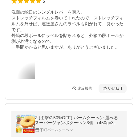
5
洗面の蛇口のシングルレバーを購入。

ストレッチフィルムを巻いてくれたので、ストレッチフィ
ルムを外せば、運送屋さんのラベルも剥がれて、良かった
です。

外箱の段ボールにラベルを貼られると、外箱の段ボールが
剥がれ汚くなるので‥

一手間かかると思いますが、ありがとうございました。
違反報告
いいね
1
Z (衝撃の50%OFF) バームクーヘン 選べる
スーパージャンボクーヘン3個 （450g×3）
スイーツ 訳あり 送料無料 ポイント利用 B 爆
下町バームクーヘン
買