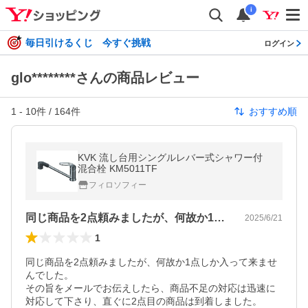
i
毎日引けるくじ 今すぐ挑戦
ログイン
glo********さんの商品レビュー
1
-
10
件 /
164
件
おすすめ順
KVK 流し台用シングルレバー式シャワー付
混合栓 KM5011TF
フィロソフィー
同じ商品を2点頼みましたが、何故か1点…
2025/6/21
1
同じ商品を2点頼みましたが、何故か1点しか入って来ませ
んでした。

その旨をメールでお伝えしたら、商品不足の対応は迅速に
対応して下さり、直ぐに2点目の商品は到着しました。
