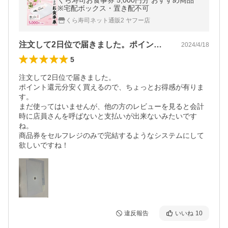
くら寿司お食事券 5,000円分 おすすめ商品
※宅配ボックス・置き配不可
くら寿司ネット通販2 ヤフー店
注文して2日位で届きました。ポイント還…
2024/4/18
5
注文して2日位で届きました。

ポイント還元分安く買えるので、ちょっとお得感が有りま
す。

まだ使ってはいませんが、他の方のレビューを見ると会計
時に店員さんを呼ばないと支払いが出来ないみたいです
ね。

商品券をセルフレジのみで完結するようなシステムにして
欲しいですね！
違反報告
いいね
10