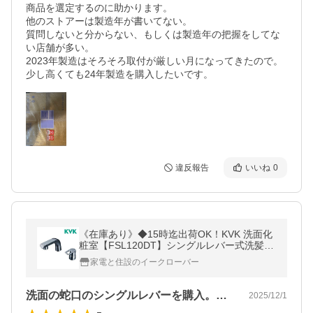
商品を選定するのに助かります。

他のストアーは製造年が書いてない。

質問しないと分からない、もしくは製造年の把握をしてな
い店舗が多い。

2023年製造はそろそろ取付が厳しい月になってきたので。

少し高くても24年製造を購入したいです。
違反報告
いいね
0
《在庫あり》◆15時迄出荷OK！KVK 洗面化
粧室【FSL120DT】シングルレバー式洗髪シ
ャワー
家電と住設のイークローバー
洗面の蛇口のシングルレバーを購入。スト…
2025/12/1