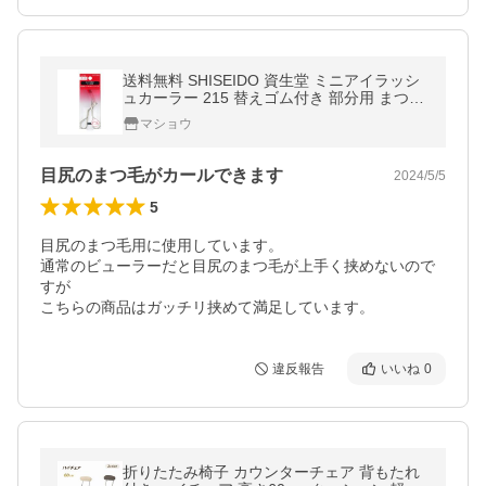
送料無料 SHISEIDO 資生堂 ミニアイラッシ
ュカーラー 215 替えゴム付き 部分用 まつ毛
ビューラー ポスト投函
マショウ
目尻のまつ毛がカールできます
2024/5/5
5
目尻のまつ毛用に使用しています。

通常のビューラーだと目尻のまつ毛が上手く挟めないので
すが

こちらの商品はガッチリ挟めて満足しています。
違反報告
いいね
0
折りたたみ椅子 カウンターチェア 背もたれ