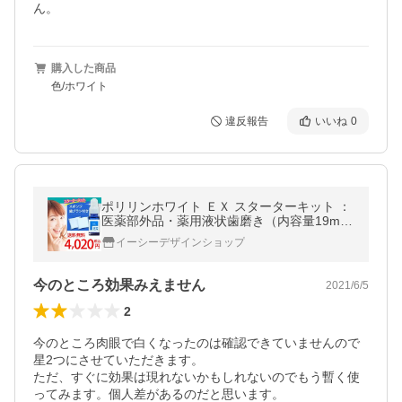
ん。
購入した商品
色/ホワイト
違反報告
いいね
0
ポリリンホワイト ＥＸ スターターキット ：
医薬部外品・薬用液状歯磨き（内容量19m
L） 特殊表面加工スポンジ歯ブラシ：20個入
イーシーデザインショップ
※約１ヶ月分
今のところ効果みえません
2021/6/5
2
今のところ肉眼で白くなったのは確認できていませんので
星2つにさせていただきます。

ただ、すぐに効果は現れないかもしれないのでもう暫く使
ってみます。個人差があるのだと思います。