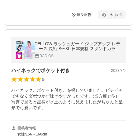
違反報告
いいね
0
FELLOW ラッシュガード ジップアップ レデ
ィース 長袖 S〜3L 日本規格 スタンドカラー
水陸両用 速乾 UPF50+ 紫外線対策
RADIOS
ハイネックでポケット付き
2023/8/6
5
ハイネック、ポケット付き、を探していました。ピチピチ
でもなくダボつかず泳ぎやすかったです。(当方痩せ型)

写真で見ると星柄が水玉のように見えましたがちゃんと星
形で可愛いです。
投稿者情報
女性/156～160cm