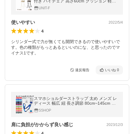
付き ハイチェア 高さ60cm クッション 軽量
コンパクト収納 キッチンチェア ツイード調
UNIT-F
布張り ベージュ グレー
使いやすい
2022/5/4
4
シリンダー式で力が無くても開閉できるので使いやすいで
す。色の種類がもっとあるといいのにな、と思ったのでマ
イナス1です。
違反報告
いいね
0
スマホショルダーストラップ 太め メンズ レ
ディース 幅広 紐 長さ調節 80cm~145cm 携
帯ストラップ 肩掛け 首かけ 太い 丈夫 頑丈
SSHOP
平帯 平紐 全機種対応 首掛け
肩に負担がかからず良い感じ
2023/12/3
4