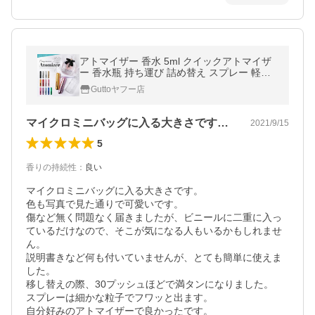
アトマイザー 香水 5ml クイックアトマイザ
ー 香水瓶 持ち運び 詰め替え スプレー 軽く
て小さい カプセル ミニボトル アロマ フレグ
Guttoヤフー店
ランス コロン 携帯
マイクロミニバッグに入る大きさです。色…
2021/9/15
5
香りの持続性
：
良い
マイクロミニバッグに入る大きさです。

色も写真で見た通りで可愛いです。

傷など無く問題なく届きましたが、ビニールに二重に入っ
ているだけなので、そこが気になる人もいるかもしれませ
ん。

説明書きなど何も付いていませんが、とても簡単に使えま
した。

移し替えの際、30プッシュほどで満タンになりました。

スプレーは細かな粒子でフワッと出ます。

自分好みのアトマイザーで良かったです。