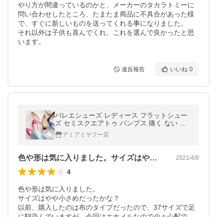
やり方が間違っているのかと、メーカーのタカラトミーに
問い合わせしたところ、たまたま商品に不具合があった様
で、すぐに新しいものを送ってくれる事になりました。

それ以外は子供も喜んでくれ、これを選んで良かったと思
います。
違反報告
いいね
0
バレエシューズ レディース フラットシュー
ズ セミスクエアトゥ パンプス 痛く ない 歩
きやすい 履きやすい ぺたんこ リボ ンFX203
アミアミヤフー店
0SS ki5 amiamiアミアミ
色や形は気に入りました。サイズはやや小…
2021/4/8
4
色や形は気に入りました。

サイズはやや小さめだったかな？

以前、購入したのは布のタイプだったので、37サイズで足
に馴染んでいますが、今回はエナメルなので少々心配で