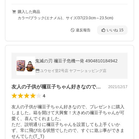
購入した商品
カラー/ブラック(エナメル)、サイズ/37(23.0cm～23.5cm)
違反報告
いいね
15
鬼滅の刃 禰豆子危機一発 4904810184942
ユウセイ堂2号店 ヤフーショッピング店
友人の子供が禰󠄀豆子ちゃん好きなので…
2021/12/17
4
友人の子供が禰󠄀豆子ちゃん好きなので、プレゼントに購入
しました。箱を開けて大興奮！大きめの禰󠄀豆子ちゃんが可
愛く、喜んでくれました。

ただ、説明通りに禰󠄀豆子ちゃんを設置しても上手くいか
ず、常に飛び出る状態でしたので、すぐに遊ぶ事ができま
せんでした(T_T)
