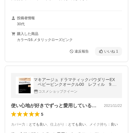
投稿者情報
30代
購入した商品
カラー/16.メタリックローズピンク
違反報告
いいね
1
マキアージュ ドラマティックパウダリーEX
ベビーピンクオークル00 レフィル 9.3
ｇ
コスメショップクイーン
使い心地が好きでずっと愛用しているファ…
2021/11/22
5
カバー力
：
とても良い
、
仕上がり
：
とても良い
、
メイク持ち
：
良い