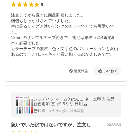
5
注文してから直ぐに商品到着しました。

梱包もしっかりされていました。

掌に乗るサイズと淡いピンクのカラーでとても可愛いで
す。

12mmのサンプルテープ付きで、電池は別途（単4電池6
本）必要でした。

カラーテープの素材・色・文字色のバリエーションも沢山
あるので、これから色々と買い揃えるのが楽しみです。
違反報告
いいね
0
シャチハタ ネーム9 はんこ ネーム印 別注品
新色追加 直径9.5ミリ 日用品
印鑑・シヤチハタ小川祥雲堂
急いでいた訳ではないですが、注文してか…
2022/2/3