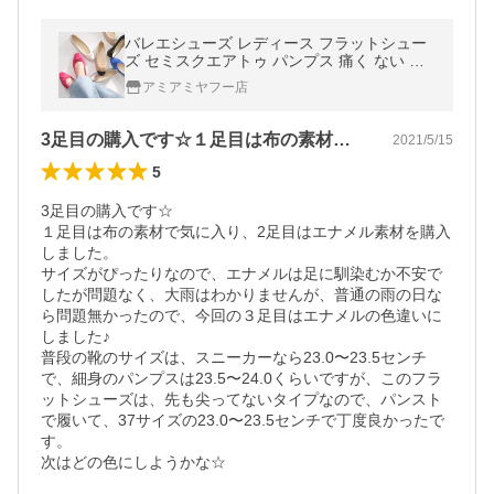
バレエシューズ レディース フラットシュー
ズ セミスクエアトゥ パンプス 痛く ない 歩
きやすい 履きやすい ぺたんこ リボ ンFX203
アミアミヤフー店
0SS ki5 amiamiアミアミ
3足目の購入です☆１足目は布の素材で気…
2021/5/15
5
3足目の購入です☆

１足目は布の素材で気に入り、2足目はエナメル素材を購入
しました。

サイズがぴったりなので、エナメルは足に馴染むか不安で
したが問題なく、大雨はわかりませんが、普通の雨の日な
ら問題無かったので、今回の３足目はエナメルの色違いに
しました♪

普段の靴のサイズは、スニーカーなら23.0〜23.5センチ
で、細身のパンプスは23.5〜24.0くらいですが、このフラ
ットシューズは、先も尖ってないタイプなので、パンスト
で履いて、37サイズの23.0〜23.5センチで丁度良かったで
す。

次はどの色にしようかな☆