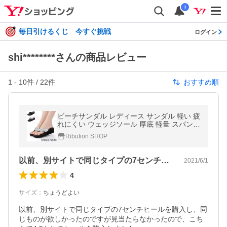
i
毎日引けるくじ 今すぐ挑戦
ログイン
shi********さんの商品レビュー
1
-
10
件 /
22
件
おすすめ順
ビーチサンダル レディース サンダル 軽い 疲
れにくい ウェッジソール 厚底 軽量 スパンコ
ール おしゃれ かわいい アウトドア 海 プー
Ribution SHOP
ル 浴衣 女の子 女性
以前、別サイトで同じタイプの7センチヒ…
2021/6/1
4
サイズ
：
ちょうどよい
以前、別サイトで同じタイプの7センチヒールを購入し、同
じものが欲しかったのですが見当たらなかったので、こち