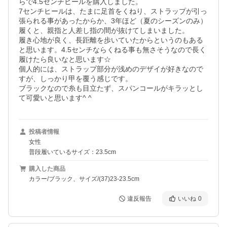
らで4.5センチヒールを購入しました。

7センチヒールは、たまに足首をくねり、ストラップが引っ
張られる事があったからか、3年ほど（夏のシーズンのみ）
履くと、親指と人差し指の間が抜けてしまいました。

履き心地が良く、長距離を歩いていたからというのもある
と思います。4.5センチならくねる事も無さそうなので長く
履けたら良いなと思います☆

個人的には、ストラップ部分が浅めのデザイが好きなので
すが、しっかり甲を覆う感じです。

ブラックなので糸も目立たず、スパンコールがキラッとし
て可愛いと思います^ ^
投稿者情報
女性
普段履いているサイズ：23.5cm
購入した商品
カラー/ブラック、サイズ/(37)23-23.5cm
違反報告
いいね
0