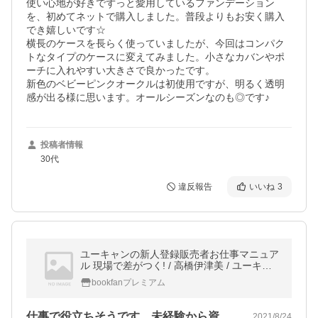
使い心地が好きでずっと愛用しているファンデーション
を、初めてネットで購入しました。普段よりもお安く購入
でき嬉しいです☆

横長のケースを長らく使っていましたが、今回はコンパク
トなタイプのケースに変えてみました。小さなカバンやポ
ーチに入れやすい大きさで良かったです。

新色のベビーピンクオークルは初使用ですが、明るく透明
感が出る様に思います。オールシーズンなのも◎です♪
投稿者情報
30代
違反報告
いいね
3
ユーキャンの新人登録販売者お仕事マニュア
ル 現場で差がつく! / 高橋伊津美 / ユーキャ
ン登録販売者実務研究会
bookfanプレミアム
仕事で役立ちそうです。未経験から資格を…
2021/8/24