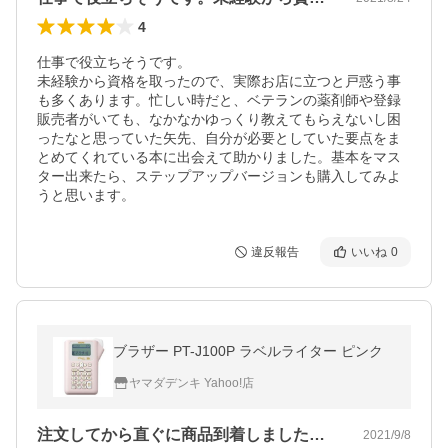
4
仕事で役立ちそうです。

未経験から資格を取ったので、実際お店に立つと戸惑う事
も多くあります。忙しい時だと、ベテランの薬剤師や登録
販売者がいても、なかなかゆっくり教えてもらえないし困
ったなと思っていた矢先、自分が必要としていた要点をま
とめてくれている本に出会えて助かりました。基本をマス
ター出来たら、ステップアップバージョンも購入してみよ
うと思います。
違反報告
いいね
0
ブラザー PT-J100P ラベルライター ピンク
ヤマダデンキ Yahoo!店
注文してから直ぐに商品到着しました。梱…
2021/9/8