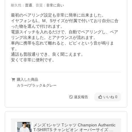
耐久性
：
普通
、
音質
：
非常に良い
最初のペアリング設定も非常に簡単に出来ました。

イヤフォンもL、M、Sサイズが付属で付いており自分に合
った物を選んで付けれます。

電源スイッチを入れるだけで、自動でペアリングし、ペア
リング出来ました。とアナウンスが流れます。

車内に携帯を忘れて離れると、ピピィという音が鳴りま
す。

通話も普段通りでき、良く聞こえます。

安くて非常に便利です。
購入した商品
カラー/ブラック＆グレー
違反報告
いいね
0
メンズ tシャツ Tシャツ Champion Authentic
T-SHIRTS チャンピオン オーバーサイズ ク