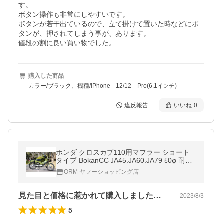
す。

ボタン操作も非常にしやすいです。

ボタンが若干出ているので、立て掛けて置いた時などにボ
タンが、押されてしまう事が、あります。

値段の割に良い買い物でした。
購入した商品
カラー/ブラック、機種/iPhone 12/12 Pro(6.1インチ)
違反報告
いいね
0
ホンダ クロスカブ110用マフラー ショート
タイプ BokanCC JA45.JA60.JA79 50φ 耐熱
ブラック CC110 ボカン マフラー
ORM ヤフーショッピング店
見た目と価格に惹かれて購入しました。純…
2023/8/3
5