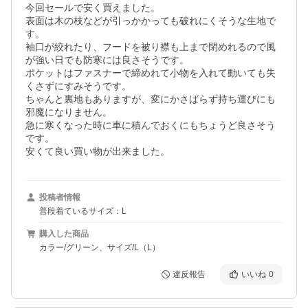
今回セールで安く買えました。

表面は木の枝などが引っかかっても破れにくそうな生地で
す。

袖口が絞れたり、フードを被り襟も上まで閉めれるので風
が強い日でも防寒には良さそうです。

ポケットはファスナーで締めれて小物を入れて動いても失
くさずにすみそうです。

ちゃんと裏地もありますが、変にかさばらず持ち運びにも
邪魔になりません。

急に寒くなった時に車に積んでおくにもちょうど良さそう
です。

安くて良い買い物が出来ました。
投稿者情報
普段着ているサイズ：L
購入した商品
カラー/グリーン、サイズ/L（L）
違反報告
いいね
0