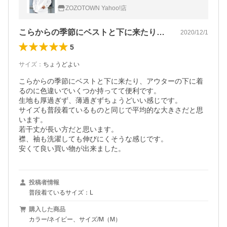
ルーネック長袖 Tシャツ
ZOZOTOWN Yahoo!店
こらからの季節にベストと下に来たり、ア…
2020/12/1
5
サイズ
：
ちょうどよい
こらからの季節にベストと下に来たり、アウターの下に着
るのに色違いでいくつか持ってて便利です。

生地も厚過ぎず、薄過ぎずちょうどいい感じです。

サイズも普段着ているものと同じで平均的な大きさだと思
います。

若干丈が長い方だと思います。

襟、袖も洗濯しても伸びにくそうな感じです。

安くて良い買い物が出来ました。
投稿者情報
普段着ているサイズ：L
購入した商品
カラー/ネイビー、サイズ/M（M）