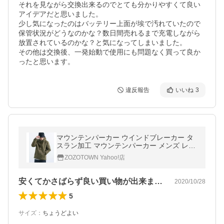
それを見ながら交換出来るのでとても分かりやすくて良い
アイデアだと思いました。

少し気になったのはバッテリー上面が埃で汚れていたので
保管状況がどうなのかな？数日間売れるまで充電しながら
放置されているのかな？と気になってしまいました。

その他は交換後、一発始動で使用にも問題なく買って良か
ったと思います。
違反報告
いいね
3
マウンテンパーカー ウインドブレーカー タ
スラン加工 マウンテンパーカー メンズ レデ
ィース
ZOZOTOWN Yahoo!店
安くてかさばらず良い買い物が出来ました。
2020/10/28
5
サイズ
：
ちょうどよい