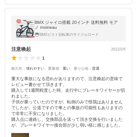
BMX ジャイロ搭載 20インチ 送料無料 モア
ノ moineau
BMXピスト自転車のサイクルロード
注意喚起
2022/2/5
1
耐久性
：
壊れやすい
、
重量感
：
重い
、
乗り心地
：
普通
重大な事故になる恐れがありますので、注意喚起の意味で
レビュー書かせて頂きます。

購入して1週間程度した時、走行中にブレーキワイヤーが切
れました。

子供が乗っていたのですが、転倒のみで怪我はありません
でしたが、公道ですので車との事故の可能性もありますの
で非常に不安になりました。

購入点に連絡し、交換部品を送って頂き交換を行いました
が、ブレーキワイヤー接合部が少し弱い様に感じました。