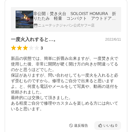
非公開：焚き火台 SOLOIST HOMURA 折
りたたみ 軽量 コンパクト アウトドア
キャンプ バーベキュー ステンレス
ニューテックジャパン公式ヤフー店
一度火入れすると…。
2022/6/11
3
新品の状態では、簡単に折畳み出来ますが、一度焚き火で
使用した後、非常に開閉が硬く開け方の向きが間違ってる
のかと思うほどでした。

保証がありますが、問い合わせしても一度火を入れると必
ず歪むものですから。修理もご自分で出来ると思います
よ。と、何度も電話やメールをして写真や、動画の送付を
依頼されました。

最終的には交換して頂きました。

ある程度ご自分で修理やカスタムを楽しめる方には向いて
いると思います。
違反報告
いいね
0