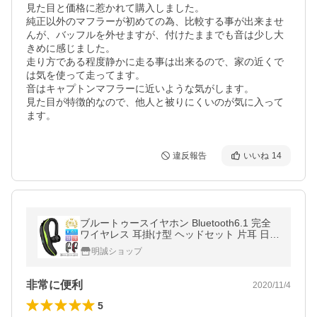
見た目と価格に惹かれて購入しました。

純正以外のマフラーが初めての為、比較する事が出来ませ
んが、バッフルを外せますが、付けたままでも音は少し大
きめに感じました。

走り方である程度静かに走る事は出来るので、家の近くで
は気を使って走ってます。

音はキャプトンマフラーに近いような気がします。

見た目が特徴的なので、他人と被りにくいのが気に入って
ます。
違反報告
いいね
14
ブルートゥースイヤホン Bluetooth6.1 完全
ワイヤレス 耳掛け型 ヘッドセット 片耳 日本
語音声通知 180°回転 超長待機 左右耳兼用
明誠ショップ
【PL保険加入済み製品・安心】
非常に便利
2020/11/4
5