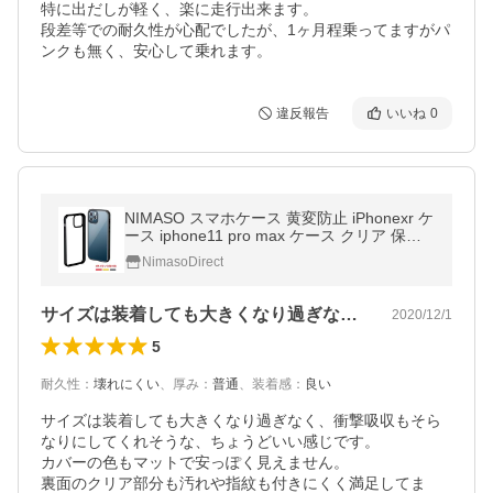
特に出だしが軽く、楽に走行出来ます。

段差等での耐久性が心配でしたが、1ヶ月程乗ってますがパ
ンクも無く、安心して乗れます。
違反報告
いいね
0
NIMASO スマホケース 黄変防止 iPhonexr ケ
ース iphone11 pro max ケース クリア 保護
カバー 透明 耐衝撃 【在庫処分セール】
NimasoDirect
サイズは装着しても大きくなり過ぎなく、…
2020/12/1
5
耐久性
：
壊れにくい
、
厚み
：
普通
、
装着感
：
良い
サイズは装着しても大きくなり過ぎなく、衝撃吸収もそら
なりにしてくれそうな、ちょうどいい感じです。

カバーの色もマットで安っぽく見えません。

裏面のクリア部分も汚れや指紋も付きにくく満足してま