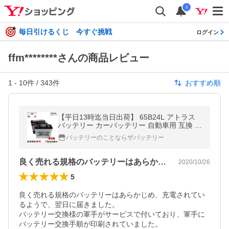
i
毎日引けるくじ 今すぐ挑戦
ログイン
ffm********さんの商品レビュー
1
-
10
件 /
343
件
おすすめ順
【平日13時迄当日出荷】 65B24L アトラス
バッテリー カーバッテリー 自動車用 互換 4
6B24L 50B24L 55B24L 60B24L 充電制御車
バッテリーのことならザバッテリー
対応 ウィッシュ ヴォクシー リーフ
良く売れる規格のバッテリーはあらかじめ…
2020/10/26
5
良く売れる規格のバッテリーはあらかじめ、充電されてい
るようで、翌日に届きました。

バッテリー交換様の軍手がサービスで付いており、軍手に
バッテリー交換手順が印刷されていました。
