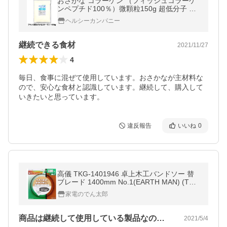
おさかな コラーゲン （フィッシュコラーゲ
ンペプチド100％）微顆粒150g 超低分子 メ
ール便 送料無料
ヘルシーカンパニー
継続できる食材
2021/11/27
4
毎日、食事に混ぜて使用しています。おさかなが主材料な
ので、安心な食材と認識しています。継続して、購入して
いきたいと思っています。
違反報告
いいね
0
高儀 TKG-1401946 卓上木工バンドソー 替
ブレード 1400mm No.1(EARTH MAN) (TKG
1401946)
家電のでん太郎
商品は継続して使用している製品なので、…
2021/5/4