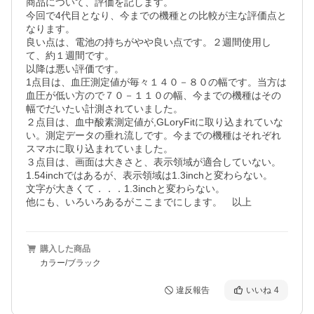
商品について、評価を記します。

今回で4代目となり、今までの機種との比較が主な評価点と
なります。

良い点は、電池の持ちがやや良い点です。２週間使用し
て、約１週間です。

以降は悪い評価です。

1点目は、血圧測定値が毎々１４０－８０の幅です。当方は
血圧が低い方ので７０－１１０の幅、今までの機種はその
幅でだいたい計測されていました。

２点目は、血中酸素測定値が,GLoryFitに取り込まれていな
い。測定データの垂れ流しです。今までの機種はそれぞれ
スマホに取り込まれていました。

３点目は、画面は大きさと、表示領域が適合していない。
1.54inchではあるが、表示領域は1.3inchと変わらない。

文字が大きくて．．．1.3inchと変わらない。

他にも、いろいろあるがここまでにします。　以上
購入した商品
カラー/ブラック
違反報告
いいね
4