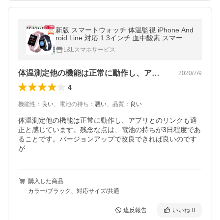
新版 スマートウォッチ 体温監視 iPhone And
roid Line 対応 1.3インチ 血中酸素 スマート
ブレスレット IP67 防水 心拍 歩数計 150mA
L&Lスマホサービス
h
体温測定他の機能は正常に動作し、アプリ…
2020/7/9
4
機能性
：
良い
、
電池の持ち
：
悪い
、
品質
：
良い
体温測定他の機能は正常に動作し、アプリとのリンクも適
正と感じています。残念な点は、電池の持ちが3日程度であ
ることです。バージョンアップで改良できれば良いのです
が
購入した商品
カラー/ブラック、対応サイズ/共通
違反報告
いいね
0