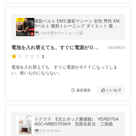
腹筋ベルト EMS 腹筋マシーン 女性 男性 EM
Sベルト 腹筋トレーニング ダイエット 腹筋
腹筋マシン 腹筋器具 メンズ レディース 男女
バルサ堂ヤフーショップ店
兼用
電池を入れ替えても、すぐに電源がＯＦＦ…
2018/8/20
1
電池を入れ替えても、すぐに電源がＯＦＦになってしま
い、使いものにならない。
違反報告
いいね
0
トクラス EJ(エポック廉価板) YEAE075A
AGC+MBE0753KH 洗面化粧台 三面鏡
アクアグロー