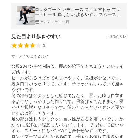
ロングブーツ レディース スクエアトゥ プレ
ートヒール 痛くない 歩きやすい スムースa
miamiアミアミ
アミアミヤフー店
見た目より歩きやすい
2025/12/18
4
サイズ
：
ちょうどよい
普段23センチでМ購入。厚めの靴下でもちょうどいいサイ
ズ感です。

ヒールがあるけどとても歩きやすく、負担が少ないです。

履き口はゆったりしています。チャックもついていて履き
やすいです。

筒の部分はクタッとした感じではなく、置いた時も自立す
るようなしっかりした作りです。保管は立てたままか、寝
かせた状態となりそうです。筒のところだけペタンと寝か
せるのは難しそうです。

足の部分はもう少しクッション性があると嬉しいです。か
かとは脱げない程度にカパカパします。でも総じて使いや
すく、スカートにもパンツにも合わせやすいです。

ロングブーツは流行があるので、手頃なお値段で履きやす