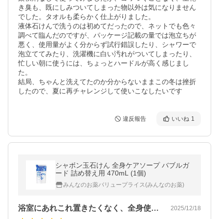
き臭も、既にしみついてしまった物以外は気になりません
でした。タオルも柔らかく仕上がりました。

液体石けんで洗うのは初めてだったので、ネットでも色々
調べて臨んだのですが、パッケージ記載の量では泡立ちが
悪く、使用量がよく分からず試行錯誤したり、シャワーで
泡立ててみたり、洗濯機に白い汚れがついてしまったり、
忙しい朝に使うには、ちょっとハードルが高く感じまし
た。

結局、ちゃんと洗えてたのか分からないままこの冬は挫折
したので、夏に再チャレンジして使いこなしたいです
違反報告
いいね
1
シャボン玉石けん 全身ケアソープ バブルガ
ード 詰め替え用 470mL (1個)
みんなのお薬バリュープライス(みんなのお薬)
浴室にあれこれ置きたくなく、全身使えて…
2025/12/18