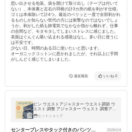
思い出させる包装。袋を開けて取り出し（テープは付いて
ない）、本体裏と左右の羽根の計3カ所の紙を剥がす仕様。
ゴミは本体除いて計4つ。最近のベリッと一度で全部剥がれ
るものしか知らない世代の方には衝撃なのではないでしょ
うか。剥がした紙も静電気でなかなか指から離れず、仕事
の合間など、モタモタしてしまいストレスに感じました。

表面はぐんぐん吸い込まれる感覚はなし。多い日に使うに
は不安です。

少ない日、時間のある日に使いたいと思います。

オーガニックコットンに惹かれましたが、それ以上に手間
がしんどく感じてしまいました。
違反報告
いいね
0
ピン ウエストアジャスター ウエスト調節 ウ
エスト 調整 アジャスター ウェスト 調整アジ
ャスター クリップ サイズ調整 バックル セル
ヒットショップ
フウ
センタープレスやタック付きのパンツには…
2026/1/4