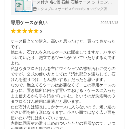
ース付き 各1個 石鹸 石鹸ケース シリコン製
ケース 洗剤 洗濯 ポイント利用
エクスプレスサービスYahoo!ショッピング店
専用ケースが良い
2025/12/18
5
ケース目当てで購入。高いと思ったけど、買って良かった
です。

他にも、石けんを入れるケースは販売してますが、バネが
ついていたり、泡立てるツールがついていたりするんです
よね。

私はウタマロ石けんを主にワイシャツの襟袖汚れに使うの
ですが、公式の使い方としては「汚れ部分を濡らして、石
けんを塗りつけ、もみ洗いする」だったと思います。

なので、泡立てるツールは必要なくて、この専用ケースの
ように、置き場所に困らず置いておける・ケースに入った
まま使えるから手を汚さずにすむ。というのが洗濯時のウ
タマロ石けん使用に最適だと思います。

ただ石けんは縦長にしかケースに入らないので、短い辺の
小さい面を使う形になります。小さい面ではなく広い面を
使いたい時には向いていません。

内側に同素材の滑り止めのついたただの容器なので、いつ
か廃棄する時も楽で良いです。