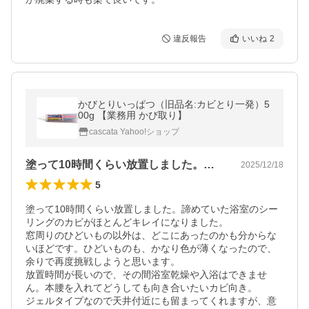
違反報告
いいね
2
かびとりいっぱつ（旧品名:カビとり一発）5
00g 【業務用 かび取り】
cascata Yahoo!ショップ
塗って10時間くらい放置しました。諦め…
2025/12/18
5
塗って10時間くらい放置しました。諦めていた浴室のシー
リングのカビがほとんどキレイになりました。

窓周りのひどいもの以外は、どこにあったのかも分からな
いほどです。ひどいものも、かなり色が薄くなったので、
余りで再度挑戦しようと思います。

放置時間が長いので、その間浴室乾燥や入浴はできませ
ん。本腰を入れてどうしても向き合いたいカビ向き。

ジェルタイプなので天井付近にも留まってくれますが、意