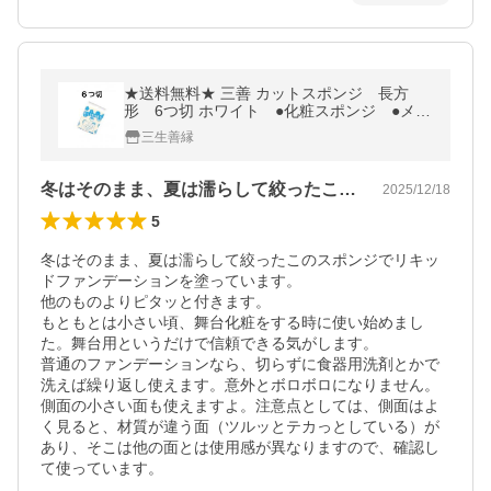
★送料無料★ 三善 カットスポンジ 長方
形 6つ切 ホワイト ●化粧スポンジ ●メイ
ク用 スポンジ メイクパフ 日本舞踊
三生善縁
冬はそのまま、夏は濡らして絞ったこのス…
2025/12/18
5
冬はそのまま、夏は濡らして絞ったこのスポンジでリキッ
ドファンデーションを塗っています。

他のものよりピタッと付きます。

もともとは小さい頃、舞台化粧をする時に使い始めまし
た。舞台用というだけで信頼できる気がします。

普通のファンデーションなら、切らずに食器用洗剤とかで
洗えば繰り返し使えます。意外とボロボロになりません。

側面の小さい面も使えますよ。注意点としては、側面はよ
く見ると、材質が違う面（ツルッとテカっとしている）が
あり、そこは他の面とは使用感が異なりますので、確認し
て使っています。