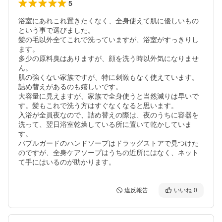
5
浴室にあれこれ置きたくなく、全身使えて肌に優しいもの
という事で選びました。

髪の毛以外全てこれで洗っていますが、浴室がすっきりし
ます。

多少の原料臭はありますが、顔を洗う時以外気になりませ
ん。

肌の強くない家族ですが、特に刺激もなく使えています。
詰め替えがあるのも嬉しいです。

大容量に見えますが、家族で全身使うと当然減りは早いで
す。髪もこれで洗う方はすぐなくなると思います。

入浴が全員夜なので、詰め替えの際は、夜のうちに容器を
洗って、翌日浴室乾燥している所に置いて乾かしていま
す。

バブルガードのハンドソープはドラッグストアで見つけた
のですが、全身ケアソープはうちの近所にはなく、ネット
て手にはいるのが助かります。
違反報告
いいね
0