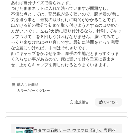
あれば自分サイズで着られます。

つけたままネットに入れて洗っていますが問題なし。

不便な点としては、部品数が多く硬いので、脱ぎ着の時に
気を遣う事と、最初の取り付けに時間がかかることです。

出かける前の数分で初めて取り付けようとするのはやめた
方がいいです。左右2カ所に取り付けるなら、針刺してキャ
ップつけて…を８回しなければなりません。履いてみてし
っくり来なければやり直しです。最初に時間をとって完璧
な位置につければ、手間はそれきりです。

針にキャップをかぶせる際、厚手の生地だとまっすぐうま
く入らない事があるので、床に置いて針を垂直に露出さ
せ、上からキャップを押し付けるとうまくいきます。
購入した商品
カラー/ダークグレー
違反報告
いいね
1
ウタマロ石鹸ケース ウタマロ 石けん 専用ケ