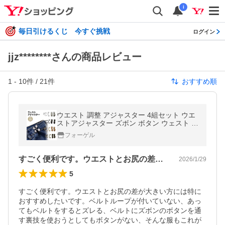
i
毎日引けるくじ 今すぐ挑戦
ログイン
jjz********さんの商品レビュー
1
-
10
件 /
21
件
おすすめ順
ウエスト 調整 アジャスター 4組セット ウエ
ストアジャスター ズボン ボタン ウェスト ス
カート パンツ スラックス ウエスト 詰め 男
フォーゲル
女兼用
すごく便利です。ウエストとお尻の差が大…
2026/1/29
5
すごく便利です。ウエストとお尻の差が大きい方には特に
おすすめしたいです。ベルトループが付いていない、あっ
てもベルトをするとズレる、ベルトにズボンのボタンを通
す裏技を使おうとしてもボタンがない、そんな服もこれが