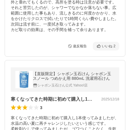
外と垂れてもくるので、高所を塗る時は注意が必要です。

それと苦労したのが、シャワーでなかなか落ちない事。広
範囲に使用した事もあり、流しきるのに何度かかかり、水
をかけたりクロスで拭いたりで1時間くらい費やしました。
次回は流す前に、一度拭き取ってみます。

違反報告
いいね
2
【直販限定】シャボン玉石けん シャボン玉
スノール つめかえ用 880mL 洗濯用石けん
シャボン玉石けん公式 Yahoo!店
寒くなってきた時期に初めて購入し1本使…
2025/12/18
3
寒くなってきた時期に初めて購入し1本使ってみましたが、
水温の高い夏に再チャレンジしたいという感じです。

柔軟剤なしで使ってみましたが、ゴワつくことなく、生乾