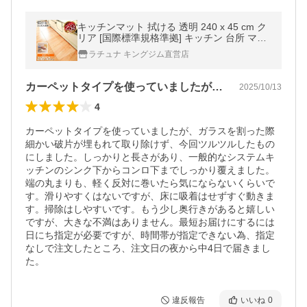
キッチンマット 拭ける 透明 240 x 45 cm ク
リア [国際標準規格準拠] キッチン 台所 マッ
ト おしゃれ 防水 防汚 フロア 床暖房対応 PV
ラチュナ キングジム直営店
C 厚さ1.5mm チェアマット
カーペットタイプを使っていましたが、ガ…
2025/10/13
4
カーペットタイプを使っていましたが、ガラスを割った際
細かい破片が埋もれて取り除けず、今回ツルツルしたもの
にしました。しっかりと長さがあり、一般的なシステムキ
ッチンのシンク下からコンロ下までしっかり覆えました。
端の丸まりも、軽く反対に巻いたら気にならないくらいで
す。滑りやすくはないですが、床に吸着はせずすぐ動きま
す。掃除はしやすいです。もう少し奥行きがあると嬉しい
ですが、大きな不満はありません。最短お届けにするには
日にち指定が必要ですが、時間帯が指定できない為、指定
なしで注文したところ、注文日の夜から中4日で届きまし
た。
違反報告
いいね
0