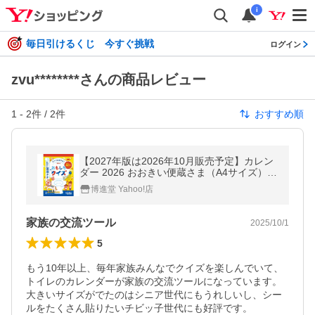
i
毎日引けるくじ 今すぐ挑戦
ログイン
zvu********さんの商品レビュー
1
-
2
件 /
2
件
おすすめ順
【2027年版は2026年10月販売予定】カレン
ダー 2026 おおきい便蔵さま（A4サイズ）
配送ポイント：6[M便 6/19]
博進堂 Yahoo!店
家族の交流ツール
2025/10/1
5
もう10年以上、毎年家族みんなでクイズを楽しんでいて、
トイレのカレンダーが家族の交流ツールになっています。
大きいサイズがでたのはシニア世代にもうれしいし、シー
ルをたくさん貼りたいチビッ子世代にも好評です。