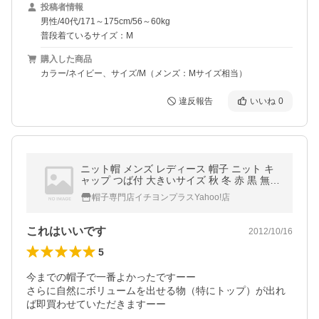
投稿者情報
男性/40代/171～175cm/56～60kg
普段着ているサイズ：M
購入した商品
カラー/ネイビー、サイズ/M（メンズ：Mサイズ相当）
違反報告
いいね
0
ニット帽 メンズ レディース 帽子 ニット キ
ャップ つば付 大きいサイズ 秋 冬 赤 黒 無地
カジュアル メール便 2個1000円引き
帽子専門店イチヨンプラスYahoo!店
これはいいです
2012/10/16
5
今までの帽子で一番よかったですーー

さらに自然にボリュームを出せる物（特にトップ）が出れ
ば即買わせていただきますーー