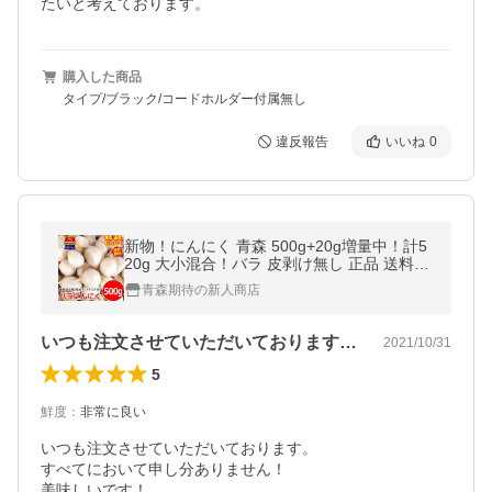
たいと考えております。
購入した商品
タイプ/ブラック/コードホルダー付属無し
違反報告
いいね
0
新物！にんにく 青森 500g+20g増量中！計5
20g 大小混合！バラ 皮剥け無し 正品 送料無
料 中国産と比べて！青森県産 ニンニク ネッ
青森期待の新人商店
ト詰め 福地ホワイト六片
いつも注文させていただいております。す…
2021/10/31
5
鮮度
：
非常に良い
いつも注文させていただいております。

すべてにおいて申し分ありません！

美味しいです！
