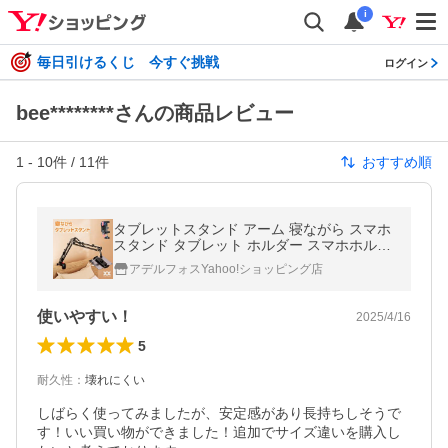
i
毎日引けるくじ 今すぐ挑戦
ログイン
bee********さんの商品レビュー
1
-
10
件 /
11
件
おすすめ順
タブレットスタンド アーム 寝ながら スマホ
スタンド タブレット ホルダー スマホホルダ
ー クランプ スマホ Nintendo Switch AH05
アデルフォスYahoo!ショッピング店
(コードホルダー付属無し)
使いやすい！
2025/4/16
5
耐久性
：
壊れにくい
しばらく使ってみましたが、安定感があり長持ちしそうで
す！いい買い物ができました！追加でサイズ違いを購入し