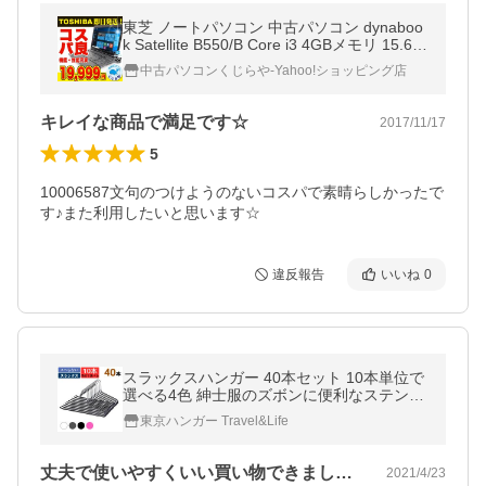
東芝 ノートパソコン 中古パソコン dynaboo
k Satellite B550/B Core i3 4GBメモリ 15.6イ
ンチワイド Windows10 WPS Office 付き
中古パソコンくじらや-Yahoo!ショッピング店
キレイな商品で満足です☆
2017/11/17
5
10006587文句のつけようのないコスパで素晴らしかったで
す♪また利用したいと思います☆
違反報告
いいね
0
スラックスハンガー 40本セット 10本単位で
選べる4色 紳士服のズボンに便利なステンレ
スボトムハンガー 掛け外しが簡単ノンスリ
東京ハンガー Travel&Life
ップタイプ
丈夫で使いやすくいい買い物できました！…
2021/4/23