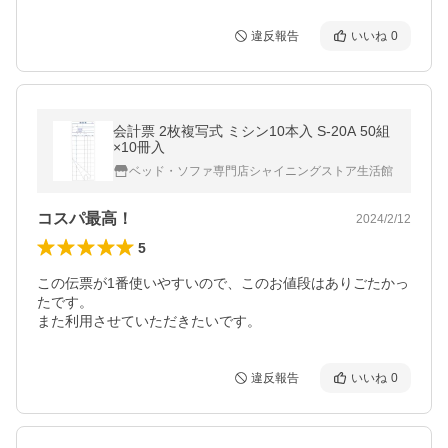
違反報告
いいね
0
会計票 2枚複写式 ミシン10本入 S-20A 50組
×10冊入
ベッド・ソファ専門店シャイニングストア生活館
コスパ最高！
2024/2/12
5
この伝票が1番使いやすいので、このお値段はありごたかっ
たです。

また利用させていただきたいです。
違反報告
いいね
0