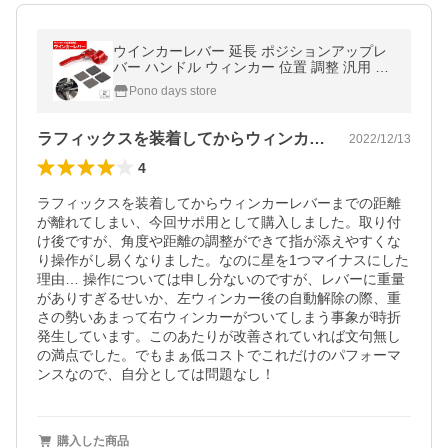
ウインカーレバー 延長 ポジションアップレ
バー ハンドル ウィンカー 位置 調整 汎用 カ
ー用品 おしゃれ
Pono days store
ラフィックスを装着してからウィンカーレ…
2022/12/13
4
ラフィックスを装着してからウィンカーレバーまでの距離
が離れてしまい、今回サポ用として購入しました。取り付
け後ですが、角度や距離の調整ができて指が添えやすくな
り操作がし易くなりました。なのに星を1つマイナスにした
理由… 操作については申し分ないのですが、レバーに重量
がありすぎるせいか、左ウィンカー後の自動解除の際、重
さの勢いあまって右ウィンカーがついてしまう事象が時折
発生しています。このあたりが改善されていれば文句無し
の満点でした。でもまぁ低コストでこれだけのパフォーマ
ンスなので、自分としては問題なし！
購入した商品