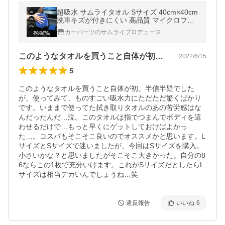
超吸水 サムライタオル Sサイズ 40cm×40cm
洗車キズが付きにくい 高品質 マイクロファ
イバー メール便対象 代引不可
カーパーツのサムライプロデュース
このようなタオルを買うこと自体が初。半…
2022/6/15
5
このようなタオルを買うこと自体が初。半信半疑でした
が、使ってみて、ものすごい吸水力にただただ驚くばかり
です。いままで使ってた拭き取りタオルのあの苦労感はな
んだったんだ…泣。このタオルは指でつまんでボディを這
わせるだけで…もっと早くにゲットしておけばよかっ
た…。コスパもそこそこ良いのでオススメかと思います。L
サイズとSサイズで迷いましたが、今回はSサイズを購入。
小さいかな？と思いましたがそこそこ大きかった。自分の8
6ならこの1枚で充分いけます。これがSサイズだとしたらL
サイズは相当デカいんでしょうね…笑
違反報告
いいね
6