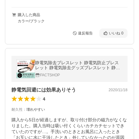
購入した商品
カラー/ブラック
違反報告
いいね
0
静電気除去ブレスレット 静電気防止ブレス
レット 静電気除去グッズブレスレット 静電
気除去方法 シンプルデザインで男女問わず
FACTSHOP
着用可能 静電気除去グッズ
静電気回避には効果ありそう
2020/11/18
4
耐久性
：
壊れやすい
購入から5日が経過しますが、取り付け部分の磁力がなくな
りました。購入当時は吸い付くくらいカチカチセットでき
ていたのですが…。手洗いのときとお風呂に入ったとき
「お互いに水に干渉したとき」外していなかったのが原因