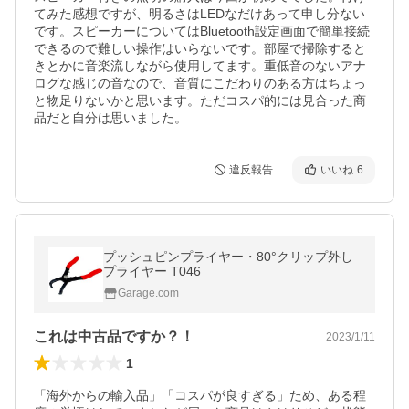
てみた感想ですが、明るさはLEDなだけあって申し分ない
です。スピーカーについてはBluetooth設定画面で簡単接続
できるので難しい操作はいらないです。部屋で掃除すると
きとかに音楽流しながら使用してます。重低音のないアナ
ログな感じの音なので、音質にこだわりのある方はちょっ
と物足りないかと思います。ただコスパ的には見合った商
品だと自分は思いました。
違反報告
いいね
6
プッシュピンプライヤー・80°クリップ外し
プライヤー T046
Garage.com
これは中古品ですか？！
2023/1/11
1
「海外からの輸入品」「コスパが良すぎる」ため、ある程