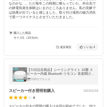
なのかな…。ただ毎年この時期に喰らっていた、外出先で
の静電気発生体験はいまのところありません。私の見解で
は効果が出ていると感じました。取り付け場所の磁力消失
で星一つマイナスとさせていただきました。
購入した商品
サイズ/L（19.5cm）
違反報告
いいね
4
【7/15注目商品】シーリングライト 10畳 ス
ピーカー内蔵 Bluetooth リモコン 音楽聞ける
明るさ4500lm おしゃれ スマホ 送料無料- 14
TOP1!プライス
0S◇ B-LED照明
スピーカー付き照明初購入
2023/11/18
4
スピーカー付きの照明の購入は今回が初めてでした。付け