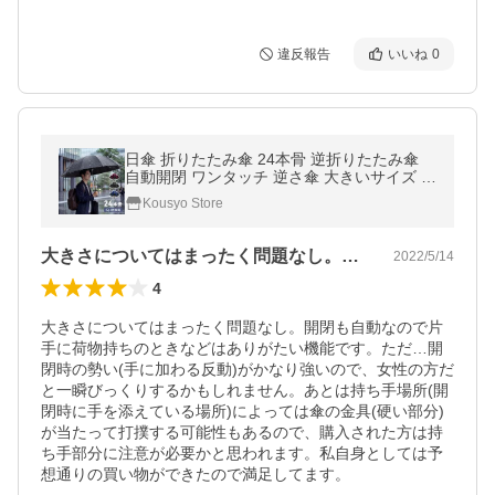
違反報告
いいね
0
日傘 折りたたみ傘 24本骨 逆折りたたみ傘
自動開閉 ワンタッチ 逆さ傘 大きいサイズ 晴
雨兼用傘 折り畳み 登山 ビジネス 通勤 耐風
Kousyo Store
撥水 収納袋付き 男女兼用
大きさについてはまったく問題なし。開閉…
2022/5/14
4
大きさについてはまったく問題なし。開閉も自動なので片
手に荷物持ちのときなどはありがたい機能です。ただ…開
閉時の勢い(手に加わる反動)がかなり強いので、女性の方だ
と一瞬びっくりするかもしれません。あとは持ち手場所(開
閉時に手を添えている場所)によっては傘の金具(硬い部分)
が当たって打撲する可能性もあるので、購入された方は持
ち手部分に注意が必要かと思われます。私自身としては予
想通りの買い物ができたので満足してます。