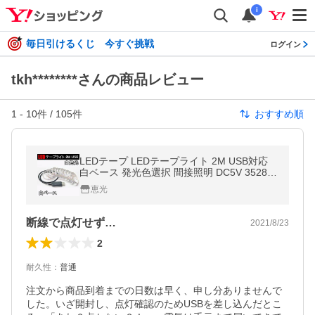
i
毎日引けるくじ 今すぐ挑戦
ログイン
tkh********さんの商品レビュー
1
-
10
件 /
105
件
おすすめ順
LEDテープ LEDテープライト 2M USB対応
白ベース 発光色選択 間接照明 DC5V 3528 S
MD 切断可能 メール便限定送料無料 USB-35
恵光
28-X
断線で点灯せず…
2021/8/23
2
耐久性
：
普通
注文から商品到着までの日数は早く、申し分ありませんで
した。いざ開封し、点灯確認のためUSBを差し込んだとこ