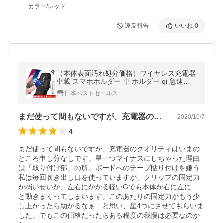
カラー/レッド
違反報告
いいね
0
（本体表面汚れ処分価格）ワイヤレス充電器
車載 スマホホルダー 車 ホルダー qi 急速充
電 携帯スタンド 携帯ホルダー 日本語説明書
日本ベストセールス
シガーソケット
まだ使って間もないですが、充電器のクオ…
2020/10/7
4
まだ使って間もないですが、充電器のクオリティはいまの
ところ申し分なしです。星一つマイナスにしちゃった理由
は「取り付け部」の所。ボードへのテープ貼り付けを嫌う
私は毎回吹き出し口を使っていますが、クリップの固定力
が弱いせいか、左右にかかる軽いGでも本体が右に左に…
と動きまくってしまいます。このあたりの固定力がもう少
し上がったら助かるなぁ…と思い、星4つにさせてもらいま
した。でもこの価格だったらある程度の我慢は必要なのか