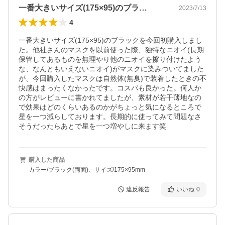
一番大きいサイズ(175×95)のブラ…
2023/7/13
4
一番大きいサイズ(175×95)のブラックを今回初購入しまし
た。他社さんのマスクを以前使った際、独特なニオイ(長期
保管してあるものを無理やり他のニオイを擦り付けたよう
な、なんともいえないニオイ)がマスクに染みついてました
が、今回購入したマスクは自然体(無臭)で装着したときの不
快感はまったくなかったです。コスパも良かった。何人か
の方がレビューに書かれてましたが、素材が若干薄地なの
で効果はどのくらいあるのかがちょっと気になるところで
星を一つ減らしております。長期的に使ってみて問題なさ
そうだったらあとで星を一つ増やしに来ます笑
購入した商品
カラー/ブラック(両面)、サイズ/175×95mm
違反報告
いいね
0