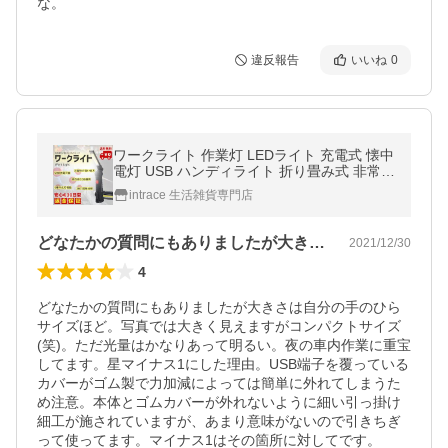
な。
違反報告
いいね
0
ワークライト 作業灯 LEDライト 充電式 懐中
電灯 USB ハンディライト 折り畳み式 非常灯
夜間作業 COB
intrace 生活雑貨専門店
どなたかの質問にもありましたが大きさは…
2021/12/30
4
どなたかの質問にもありましたが大きさは自分の手のひら
サイズほど。写真では大きく見えますがコンパクトサイズ
(笑)。ただ光量はかなりあって明るい。夜の車内作業に重宝
してます。星マイナス1にした理由。USB端子を覆っている
カバーがゴム製で力加減によっては簡単に外れてしまうた
め注意。本体とゴムカバーが外れないように細い引っ掛け
細工が施されていますが、あまり意味がないので引きちぎ
って使ってます。マイナス1はその箇所に対してです。