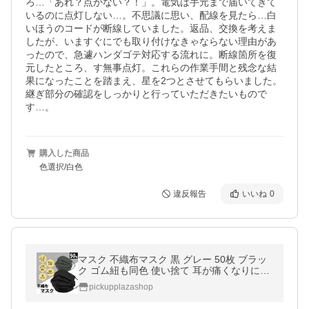
ろ…「あれ？点かない？！」。電気は手元まで届いてきて
いるのに点灯しない…。不思議に思い、配線を見たら…白
いほうのコードが断線していました。返品、交換を考えま
したが、いますぐにでも取り付けなきゃならない理由があ
ったので、急遽ハンダゴテ対応する流れに。断線箇所を復
元したところ、す無事点灯。これらの作業手間と残念な結
果になったことを踏まえ、星を2つとさせてもらいました。
継ぎ部分の確認をしっかりと行っていただきたいもので
す…。
購入した商品
色選択/白色
違反報告
いいね
0
マスク 不織布マスク 黒 グレー 50枚 ブラッ
ク ゴム紐も同色 使い捨て 耳が痛くなりにく
い 平ゴム 両面同色
pickupplazashop