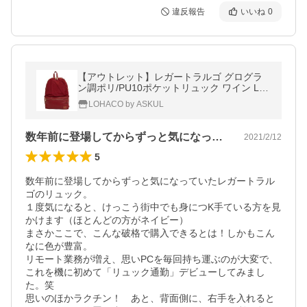
違反報告
いいね
0
【アウトレット】レガートラルゴ グログラ
ン調ポリ/PU10ポケットリュック ワイン LR-
H1051 1個
LOHACO by ASKUL
数年前に登場してからずっと気になってい…
2021/2/12
5
数年前に登場してからずっと気になっていたレガートラル
ゴのリュック。

１度気になると、けっこう街中でも身につK手ている方を見
かけます（ほとんどの方がネイビー）

まさかここで、こんな破格で購入できるとは！しかもこん
なに色が豊富。

リモート業務が増え、思いPCを毎回持ち運ぶのが大変で、
これを機に初めて「リュック通勤」デビューしてみまし
た。笑

思いのほかラクチン！　あと、背面側に、右手を入れると