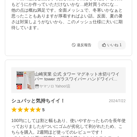
もどうにか作っていただけないかな…絶対買うのにな…

他の点は概ね満足です。全面メッシュで、冬寒いかなぁと
思ったこともありますが厚着すればよい話。反面、夏の暑
さは対策しようがないから、このメッシュ仕様に大いに期
待しています。
違反報告
いいね
1
山崎実業 公式 タワー マグネット水切りワイ
パー tower ガラスワイパー ハンドワイパー
水切り 浴室 浮かせる収納 フック 5451 5452
ヤマソロ Yahoo!店
シュパッと気持ちイイ！
2024/7/22
5
100均にしては割と幅もあり、使いやすかったものを長年使
っておりましたがついにゴムが劣化して剥がれたため、こ
ちらを購入。2週間ほど使ってのレビューです！
