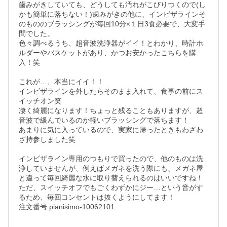
歯みがきしていても、どうしても汚れがこびりつくので(し
かも簡単に落ちない！)歯みがきの他に、インビザラインそ
のもののブラッシングが毎回10分×１日3食必要で、大変手
間でした。

色々調べるうち、超音波洗浄器がイイ！とわかり、時計ホ
ルダーやバスケットがあり、かつお安かったこちらを購
入！笑

これが…、本当にイイ！！

インビザラインを外したらそのまま入れて、食事の前にス
イッチオン笑

凄く綺麗になります！ちょっと残ることもありますが、超
音波で緩んでいるのか軽いブラッシングで落ちます！

あまりに気に入っているので、実家に帰ったときもわざわ
ざ持参しました笑

インビザライン専用のつもりで買ったので、他のものは洗
浄していませんが、例えばメガネを洗う際にも、メガネ屋
と違って毎回綺麗な水に取り替えられるのはいいですね！

ただ、スイッチオフでもごくわずかにジー…という音がす
るため、毎回コンセントは抜くようにしてます！

注文番号 pianisimo-10062101