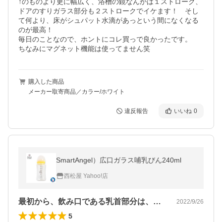
↑のものより更に幅広く、浴槽の鏡なんかは１ストローク、
ドアのすりガラス部分も２ストロークでイケます！　そし
て何より、床がシュパット水滴があっという間になくなる
のが最高！

毎日のことなので、ホントにコレ買っで良かったです。

ちなみにマグネット機能は使ってません笑
購入した商品
メーカー取寄商品／カラー/ホワイト
違反報告
いいね
0
SmartAngel）広口ガラス哺乳びん240ml
西松屋 Yahoo!店
最初から、飲み口である乳首部分は、互換…
2022/9/26
5