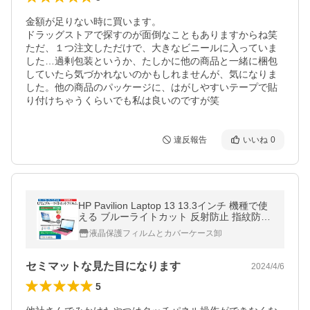
金額が足りない時に買います。

ドラッグストアで探すのが面倒なこともありますからね笑

ただ、１つ注文しただけで、大きなビニールに入っていま
した…過剰包装というか、たしかに他の商品と一緒に梱包
していたら気づかれないのかもしれませんが、気になりま
した。他の商品のパッケージに、はがしやすいテープで貼
り付けちゃうくらいでも私は良いのですが笑
違反報告
いいね
0
HP Pavilion Laptop 13 13.3インチ 機種で使
える ブルーライトカット 反射防止 指紋防止
液晶 保護 フィルム 互換品
液晶保護フィルムとカバーケース卸
セミマットな見た目になります
2024/4/6
5