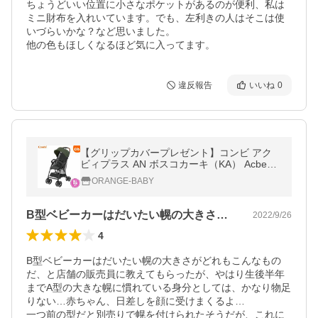
ちょうどいい位置に小さなポケットがあるのが便利、私は
ミニ財布を入れいています。でも、左利きの人はそこは使
いづらいかな？など思いました。

他の色もほしくなるほど気に入ってます。
違反報告
いいね
0
【グリップカバープレゼント】コンビ アク
ビィプラス AN ボスコカーキ（KA） Acbee
plus 背面式軽量B型ベビーカー7カ月から【3
ORANGE-BABY
年保証対象
B型ベビーカーはだいたい幌の大きさがど…
2022/9/26
4
B型ベビーカーはだいたい幌の大きさがどれもこんなもの
だ、と店舗の販売員に教えてもらったが、やはり生後半年
までA型の大きな幌に慣れている身分としては、かなり物足
りない…赤ちゃん、日差しを顔に受けまくるよ…

一つ前の型だと別売りで幌を付けられたそうだが、これに