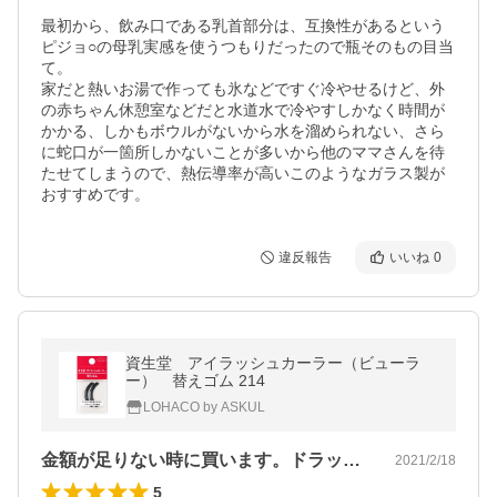
最初から、飲み口である乳首部分は、互換性があるという
ピジョ○の母乳実感を使うつもりだったので瓶そのもの目当
て。

家だと熱いお湯で作っても氷などですぐ冷やせるけど、外
の赤ちゃん休憩室などだと水道水で冷やすしかなく時間が
かかる、しかもボウルがないから水を溜められない、さら
に蛇口が一箇所しかないことが多いから他のママさんを待
たせてしまうので、熱伝導率が高いこのようなガラス製が
おすすめです。
違反報告
いいね
0
資生堂 アイラッシュカーラー（ビューラ
ー） 替えゴム 214
LOHACO by ASKUL
金額が足りない時に買います。ドラッグス…
2021/2/18
5