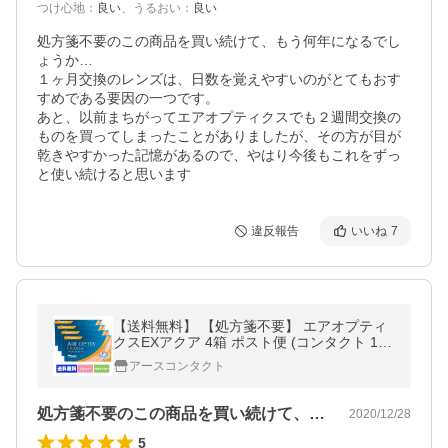
つけ心地
：
良い
、
うるおい
：
良い
処方箋不要のこの商品を買い続けて、もう何年になるでし
ょうか…

１ヶ月交換のレンズは、日数を覚えやすいのがとてもおす
すめである要因の一つです。

あと、以前まちがってエアオプティクスでも２週間交換の
ものを買ってしまったことがありましたが、その方が目が
乾きやすかった記憶があるので、やはり今後もこれをずっ
と使い続けると思います
違反報告
いいね
7
【送料無料】 【処方箋不要】 エアオプティ
クスEXアクア 4箱 ポスト便 (コンタクト 1ヶ
月 コンタクトレンズ 1ヶ月 )
アースコンタクト
処方箋不要のこの商品を買い続けて、もう…
2020/12/28
5