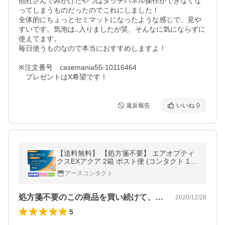
他社さんでみかけたやつはタッチパネル操作ができなくな
ってしまうものだったのでこれにしました！

全体的にちょっとセミマットになったような感じで、見や
すいです。気泡は‥入りましたが笑、そんなに気にならずに
使えてます。

毎日使うものなので本当におすすめしますよ！

※注文番号　casemania55-10116464

　プレゼントはX希望です！
違反報告
いいね
0
【送料無料】 【処方箋不要】 エアオプティ
クスEXアクア 2箱 ポスト便 (コンタクト 1ヶ
月 コンタクトレンズ 1ヶ月 )
アースコンタクト
処方箋不要のこの商品を買い続けて、もう…
2020/12/28
5