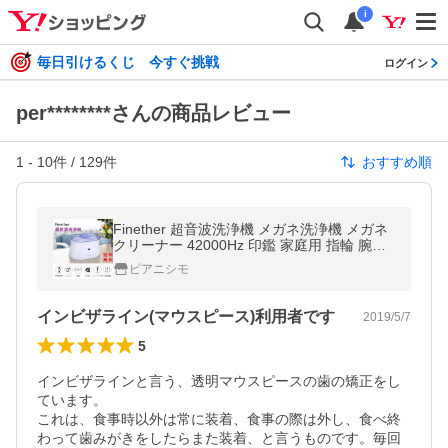
i
毎日引けるくじ 今すぐ挑戦
ログイン
per********さんの商品レビュー
1
-
10
件 /
129
件
おすすめ順
Finether 超音波洗浄機 メガネ洗浄機 メガネ
クリーナー 42000Hz 印鑑 家庭用 指輪 腕時
計 アクセサリー 入れ歯 入れ歯洗浄器
ピアニシモ
インビザライン(マウスピース)利用者です
2019/5/7
5
インビザラインと言う、透明マウスピースの歯の矯正をし
ています。

これは、食事時以外は常に装着、食事の際は外し、食べ終
わって歯みがきをしたらまた装着、と言うものです。毎回