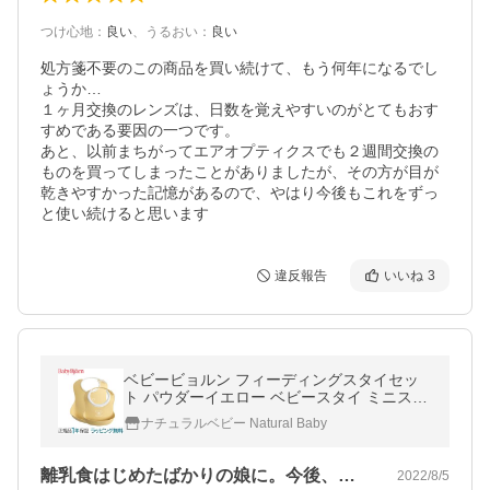
つけ心地
：
良い
、
うるおい
：
良い
処方箋不要のこの商品を買い続けて、もう何年になるでし
ょうか…

１ヶ月交換のレンズは、日数を覚えやすいのがとてもおす
すめである要因の一つです。

あと、以前まちがってエアオプティクスでも２週間交換の
ものを買ってしまったことがありましたが、その方が目が
乾きやすかった記憶があるので、やはり今後もこれをずっ
と使い続けると思います
違反報告
いいね
3
ベビービョルン フィーディングスタイセッ
ト パウダーイエロー ベビースタイ ミニスタ
イ よだれかけ ビブ スタイ BabyBjorn
ナチュラルベビー Natural Baby
離乳食はじめたばかりの娘に。今後、男の…
2022/8/5