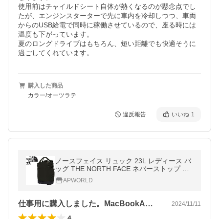
使用前はチャイルドシート自体が熱くなるのが懸念点でし
たが、エンジンスターターで先に車内を冷却しつつ、車両
からのUSB給電で同時に稼働させているので、座る時には
温度も下がっています。

夏のロングドライブはもちろん、短い距離でも快適そうに
過ごしてくれています。
購入した商品
カラー/オーツラテ
違反報告
いいね
1
ノースフェイス リュック 23L レディース バ
ッグ THE NORTH FACE ネバーストップ ユ
ーティリティーパック 女性用 2WAY デイパ
APWORLD
ック トート 手提げ /NMW82352
仕事用に購入しました。MacBookA…
2024/11/11
4