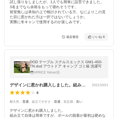
試し張りをしましたが、1人でも簡単に設営できました。

3名までなら余裕をもって寝れそうです。

前室無しは承知の上で検討されている方、なによりこの見
た目に惹かれた方は一択ではないでしょうか。

実際に冬キャンで使用するのが楽しみです。
違反報告
いいね
6
DOD テーブル ステルスエックス GM1-450-
TN dod アウトドア キャンプ ゴミ箱 洗濯可
XPRICE Yahoo!店
デザインに惹かれ購入しました。組み立て…
2021/10/21
4
耐久性
：
普通
、
組立てやすさ
：
普通
、
安定感
：
良い
デザインに惹かれ購入しました。

組み立て自体は簡単ですが、ポールの脱着が最初は硬めな