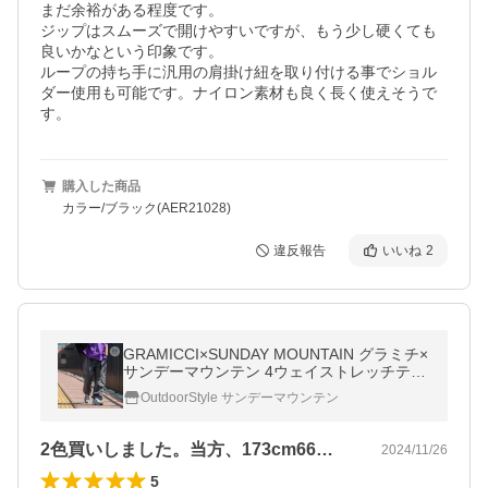
まだ余裕がある程度です。

ジップはスムーズで開けやすいですが、もう少し硬くても
良いかなという印象です。

ループの持ち手に汎用の肩掛け紐を取り付ける事でショル
ダー使用も可能です。ナイロン素材も良く長く使えそうで
す。
購入した商品
カラー/ブラック(AER21028)
違反報告
いいね
2
GRAMICCI×SUNDAY MOUNTAIN グラミチ×
サンデーマウンテン 4ウェイストレッチテー
パードパンツ
OutdoorStyle サンデーマウンテン
2色買いしました。当方、173cm66…
2024/11/26
5