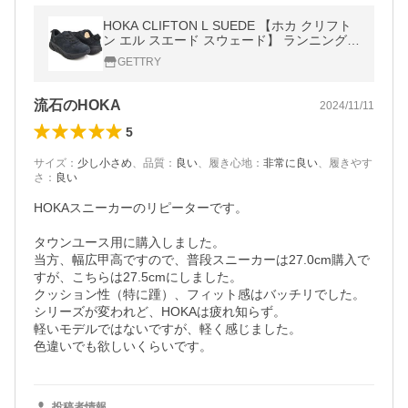
HOKA CLIFTON L SUEDE 【ホカ クリフト
ン エル スエード スウェード】 ランニング
シューズ クッション ロード スポーツ カジュ
GETTRY
アル】 BLACK / BLACK
流石のHOKA
2024/11/11
5
サイズ
：
少し小さめ
、
品質
：
良い
、
履き心地
：
非常に良い
、
履きやす
さ
：
良い
HOKAスニーカーのリピーターです。

タウンユース用に購入しました。

当方、幅広甲高ですので、普段スニーカーは27.0cm購入で
すが、こちらは27.5cmにしました。

クッション性（特に踵）、フィット感はバッチリでした。

シリーズが変われど、HOKAは疲れ知らず。

軽いモデルではないですが、軽く感じました。

投稿者情報