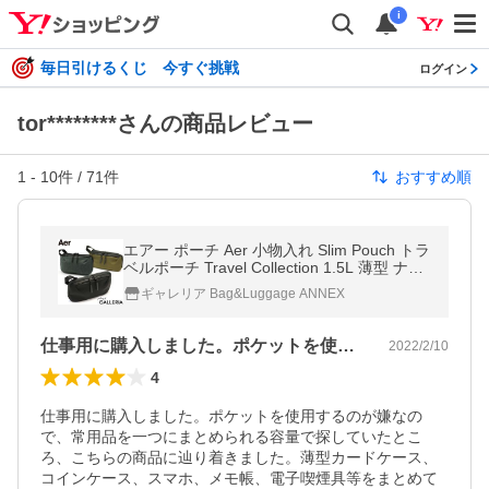
i
毎日引けるくじ 今すぐ挑戦
ログイン
tor********さんの商品レビュー
1
-
10
件 /
71
件
おすすめ順
エアー ポーチ Aer 小物入れ Slim Pouch トラ
ベルポーチ Travel Collection 1.5L 薄型 ナイ
ロン ファスナー付き メンズ レディース 旅行
ギャレリア Bag&Luggage ANNEX
爆買
仕事用に購入しました。ポケットを使用す…
2022/2/10
4
仕事用に購入しました。ポケットを使用するのが嫌なの
で、常用品を一つにまとめられる容量で探していたとこ
ろ、こちらの商品に辿り着きました。薄型カードケース、
コインケース、スマホ、メモ帳、電子喫煙具等をまとめて