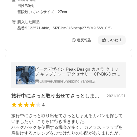
男性/30代
普段履いているサイズ：27cm
購入した商品
品番/1122571-bblc、SIZE/cm(USinch)/27.5(M9.5/W10.5)
違反報告
いいね
1
ピークデザイン Peak Design カメラ クリッ
プ キャプチャー アクセサリー CP-BK-3 ホル
ダー おしゃれ
GulliverOnlineShopping Yahoo!店
旅行中にさっと取り出せてさっとしまえる…
2021/10/21
4
旅行中にさっと取り出せてさっとしまえるカバンを探して
いましたが、こちらに行き着きました。

バックパックを使用する機会が多く、カメラストラップを
肩掛けするとレンズをぶつけたりの心配がありましたが、