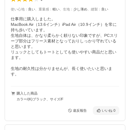
使い心地
：
良い
、
重量感
：
軽い
、
生地
：
少し薄め
、
縫製
：
良い
仕事用に購入しました。

MacBook Air（13.6インチ）iPad Air（10.9インチ）を常に
持ち歩いています。

生地自体は、かなり柔らかく頼りない印象ですが、PCスリ
ーブ部分はフリース素材となっておりしっかり守れている
と思います。

リュックとしてもトートとしても使いやすい商品だと思い
ます。

生地の耐久性は分かりませんが、長く使いたいと思いま
す。
購入した商品
カラー/(K)ブラック、サイズ/F
違反報告
いいね
0