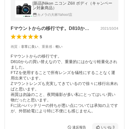
[新品]Nikon ニコン Z6II ボディ（キャンペー
ン対象商品）
カメラの大林Yahoo!店
Fマウントからの移行です。D810から…
2021/10/24
5
画質
：
非常に良い
、
重量感
：
軽い
Fマウントからの移行です。

D810からの買い替えなので、重量的にはかなり軽量化され
ました。

FTZを使用することで所有レンズを犠牲にすることなく運
用出来ています。

Zマウントレンズも充実してきているので徐々に移行出来れ
ばと思います。

画質は勿論のこと、夜間撮影が多い私にとってはいい買い
物だったと思います。

Fに比べバッテリーの持ちが悪い点については承知の上です
が、外部給電により特に不便にも感じません。
違反報告
いいね
3