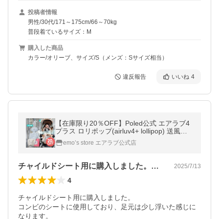
投稿者情報
男性/30代/171～175cm/66～70kg
普段着ているサイズ：M
購入した商品
カラー/オリーブ、サイズ/S（メンズ：Sサイズ相当）
違反報告
いいね
4
【在庫限り20％OFF】Poled公式 エアラブ4
プラス ロリポップ(airluv4+ lollipop) 送風機
付きクールシート ベビーカーシート チャイ
emo’s store エアラブ公式店
ルドシート
チャイルドシート用に購入しました。コン…
2025/7/13
4
チャイルドシート用に購入しました。

コンビのシートに使用しており、足元は少し浮いた感じに
なります。
