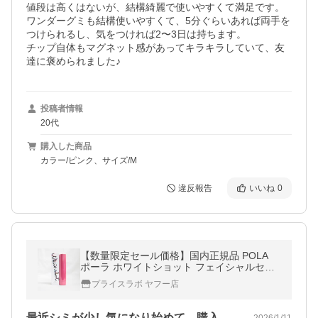
値段は高くはないが、結構綺麗で使いやすくて満足です。

ワンダーグミも結構使いやすくて、5分ぐらいあれば両手を
つけられるし、気をつければ2〜3日は持ちます。

チップ自体もマグネット感があってキラキラしていて、友
達に褒められました♪
投稿者情報
20代
購入した商品
カラー/ピンク、サイズ/M
違反報告
いいね
0
【数量限定セール価格】国内正規品 POLA
ポーラ ホワイトショット フェイシャルセラ
ム ( 美容液 ) P-150 25mL
プライスラボ ヤフー店
最近シミが少し気になり始めて、購入して…
2026/1/11