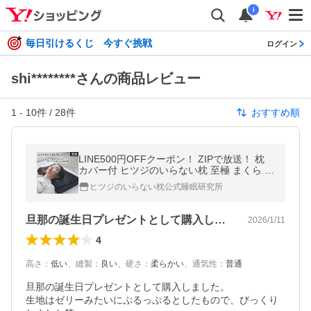
i
毎日引けるくじ 今すぐ挑戦
ログイン
shi********さんの商品レビュー
1
-
10
件 /
28
件
おすすめ順
LINE500円OFFクーポン！ ZIPで放送！ 枕
カバー付 ヒツジのいらない枕 至極 まくら 肩
こり いびき防止 低反発 高反発 安眠枕 肩 首
ヒツジのいらない枕公式睡眠研究所
ストレートネック
旦那の誕生日プレゼントとして購入しまし…
2026/1/11
4
高さ
：
低い
、
縫製
：
良い
、
硬さ
：
柔らかい
、
通気性
：
普通
旦那の誕生日プレゼントとして購入しました。

生地はゼリーみたいにぷるっぷるとしたもので、びっくり