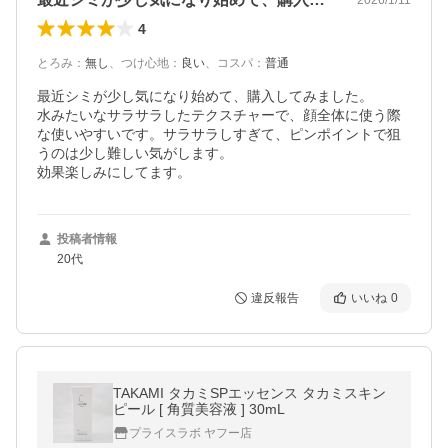
4
とろみ
：
無し
、
つけ心地
：
良い
、
コスパ
：
普通
最近シミが少し気になり始めて、購入してみました。

水みたいなサラサラしたテクスチャーで、顔全体に使う際
な使いやすいです。サラサラしすぎて、ピンポイントで狙
うのは少し難しい気がします。

効果楽しみにしてます。
投稿者情報
20代
違反報告
いいね
0
TAKAMI タカミSPエッセンス タカミスキン
ピール [ 角質美容液 ] 30mL
プライスラボ ヤフー店