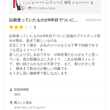
シェーバー レディース 眉毛 シェーバー まゆ
げ まゆ 眉 眉シェーバー 眉毛カッター 眉毛
TCC Online Shop
剃り 女性 静音 充電 USB
以前使っていたものが6年目でついに先端…
2025/11/16
3
以前使っていたものが6年目でついに先端のプラスチック部
分が割れ、急ぎで新しいものを…。

注文してすぐ届き、お礼のメールなども丁寧で信頼できそ
うな店なイメージです。

思ったより少し太めですが、USB充電だからかな？と思っ
ている。音が想像以上に大きくて、これが結構ストレス
で、使い続けられるかが不安です。また、剃りが少し甘
く、根本まで剃るのが難しい印象です。

投稿者情報
20代
購入した商品
カラー/ピンク*シルバー