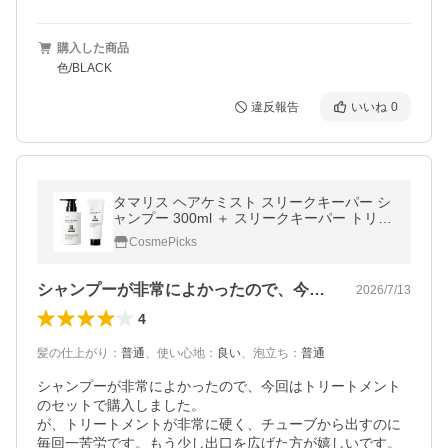
購入した商品
色/BLACK
違反報告
いいね
0
タマリス ヘアケミスト スリークキーパー シ
ャンプー 300ml ＋ スリークキーパー トリー
トメント 200g セット
CosmePicks
シャンプーが非常によかったので、今回は…
2026/7/13
4
髪の仕上がり
：
普通
、
使い心地
：
良い
、
泡立ち
：
普通
シャンプーが非常によかったので、今回はトリートメント
のセットで購入しました。

が、トリートメントが非常に硬く、チューブから出すのに
毎回一苦労です。もう少し出口を広げた方が嬉しいです。
