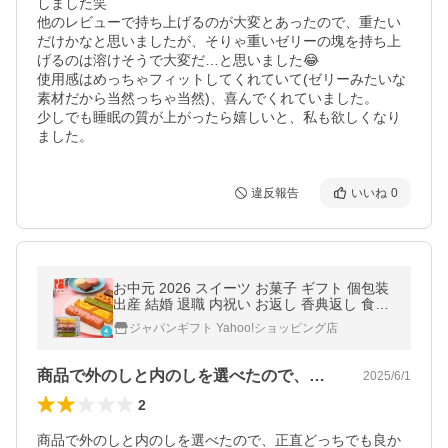
しました笑

他のレビューで持ち上げるのが大変とあったので、重たい
だけかなと思いましたが、そりゃ重いゼリーの塊を持ち上
げるのは溶けそうで大変だ…と思いました😂

使用感はめっちゃフィットしてくれていて(ゼリーみたいな
素材だから当然っちゃ当然)、喜んでくれていました。

少しでも睡眠の質が上がったら嬉しいと、私も欲しくなり
ました。
違反報告
いいね
0
お中元 2026 スイーツ お菓子 ギフト 個包装
出産 結婚 退職 内祝い お返し 香典返し 食べ
物 クッキー CS 4号 香典返し 品物 おしゃれ
ジャパンギフト Yahoo!ショッピング店
asno
商品で外のしと内のしを選べたので、正直…
2025/6/1
2
商品で外のしと内のしを選べたので、正直どっちでも良か