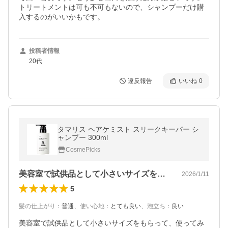
トリートメントは可も不可もないので、シャンプーだけ購
入するのがいいかもです。
投稿者情報
20代
違反報告
いいね
0
タマリス ヘアケミスト スリークキーパー シ
ャンプー 300ml
CosmePicks
美容室で試供品として小さいサイズをもら…
2026/1/11
5
髪の仕上がり
：
普通
、
使い心地
：
とても良い
、
泡立ち
：
良い
美容室で試供品として小さいサイズをもらって、使ってみ