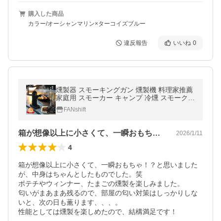
購入した商品
カラー/オーシャンマリン×ターコイズブルー
違反報告
いいね
0
燻製器 スモーキングガン 燻製機 料理家推薦
家庭用 スモーカー キャンプ 冷燻 スモーク
燻製 薫製 チップ2種付き FANshift スモーク
FANshift
リッチ
箱が想像以上に小さくて、一瞬おもちゃ！…
2026/1/11
4
箱が想像以上に小さくて、一瞬おもちゃ！？と思いました
が、中身はちゃんとしたものでした。笑

ポテチやウィンナー、たまごの燻製を楽しみました。

匂いがまあまあ残るので、部屋の匂い対策はしっかりしな
いと、次の日も薫ります、、、。

性能としては燻製を楽しめたので、結構満足です！