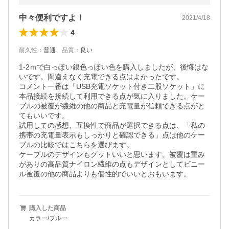
中々便利ですよ！
2021/4/18
4
耐久性
：
普通
、
品質
：
良い
1-2ｍで白っぽい銀色っぽい色を購入しましたが、後悔はな
いです。間違えなく充電できる点はよかったです。

コメント一番は「USB充電ソケット付き二股ソケット」に
本品接続を接続して利用できる点が気に入りました。ケー
ブルの被覆が繊維の他の商品と充電量が信頼できる点がと
てもいいです。

試用しての感想、互換性で商品が選択できる点は、「私の
携帯の充電量表示もしっかりと確認できる」点は他のケー
ブルの比較ではこちらを選びます。

ケーブルのデザインもグットいいと思います。被覆は重み
がありの高品質ナイロン繊維の点もデザインとしてビニー
ル被覆の他の商品よりも個性的でいいとおもいます。
購入した商品
カラー/ブルー