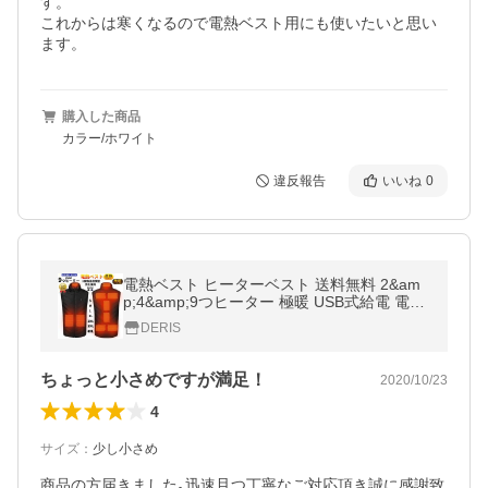
す。

これからは寒くなるので電熱ベスト用にも使いたいと思い
ます。
購入した商品
カラー/ホワイト
違反報告
いいね
0
電熱ベスト ヒーターベスト 送料無料 2&am
p;4&amp;9つヒーター 極暖 USB式給電 電熱
ウェア 3段温度調整 防寒 薄くて軽い 秋冬用
DERIS
通勤 冷え性に対応
ちょっと小さめですが満足！
2020/10/23
4
サイズ
：
少し小さめ
商品の方届きました｡迅速且つ丁寧なご対応頂き誠に感謝致