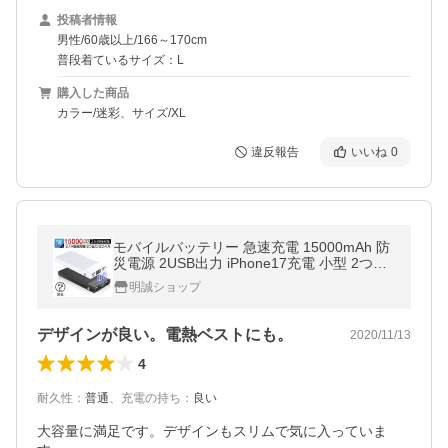
投稿者情報
男性/60歳以上/166～170cm
普段着ているサイズ：L
購入した商品
カラー/迷彩、サイズ/XL
違反報告
いいね
0
モバイルバッテリー 急速充電 15000mAh 防
災電源 2USB出力 iPhone17充電 小型 2つ入
力 iPhone充電 2.1A急速充電 PSE認証済【P
明誠ショップ
L保険加入済み製品・安心】
デザインが良い。電熱ベストにも。
2020/11/13
4
耐久性
：
普通
、
充電の持ち
：
良い
大容量に満足です。デザインもスリムで気に入っていま