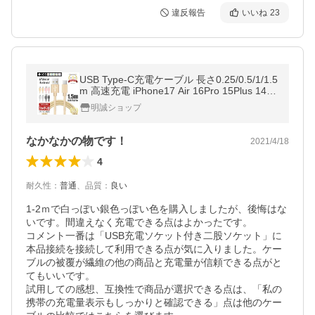
違反報告
いいね
23
USB Type-C充電ケーブル 長さ0.25/0.5/1/1.5
m 高速充電 iPhone17 Air 16Pro 15Plus 14Pr
omax 13mini 12 11 XS Max XR X データ転
明誠ショップ
送 Android【PL保険済み安心】
なかなかの物です！
2021/4/18
4
耐久性
：
普通
、
品質
：
良い
1-2ｍで白っぽい銀色っぽい色を購入しましたが、後悔はな
いです。間違えなく充電できる点はよかったです。

コメント一番は「USB充電ソケット付き二股ソケット」に
本品接続を接続して利用できる点が気に入りました。ケー
ブルの被覆が繊維の他の商品と充電量が信頼できる点がと
てもいいです。

試用しての感想、互換性で商品が選択できる点は、「私の
携帯の充電量表示もしっかりと確認できる」点は他のケー