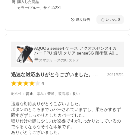
購入した商品
カラー/ブルー、サイズ/2XL
違反報告
いいね
0
AQUOS sense4 ケース アクオスセンス4 カ
バー TPU 透明 クリア sense5G 耐衝撃 A003
SH A004SH SH-41A SH41A SHG03 SH-53A
スマホケースのKFストア
SH53A ソフト スマホケース
迅速な対応ありがとうございました。また…
2021/3/21
4
耐久性
：
普通
、
厚み
：
普通
、
装着感
：
良い
迅速な対応ありがとうございました。

ボタンのところまでカバーされていますし、柔らかすぎず
固すぎずしっかりとしたカバーでした。

取り付けの際に少し力が必要ですがしっかりとしているの
でゆるくならなそうな印象です。

ありがとうございました。