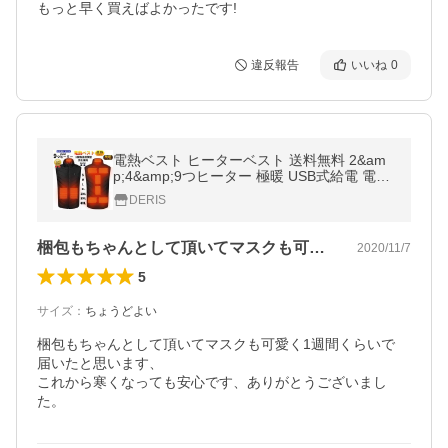
もっと早く買えばよかったです!
違反報告
いいね
0
電熱ベスト ヒーターベスト 送料無料 2&am
p;4&amp;9つヒーター 極暖 USB式給電 電熱
ウェア 3段温度調整 防寒 薄くて軽い 秋冬用
DERIS
通勤 冷え性に対応
梱包もちゃんとして頂いてマスクも可愛く…
2020/11/7
5
サイズ
：
ちょうどよい
梱包もちゃんとして頂いてマスクも可愛く1週間くらいで

届いたと思います、

これから寒くなっても安心です、ありがとうございまし
た。