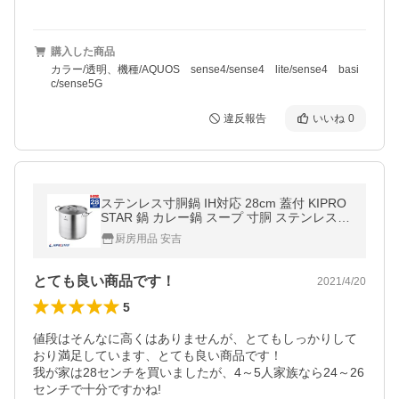
購入した商品
カラー/透明、機種/AQUOS sense4/sense4 lite/sense4 basi
c/sense5G
違反報告
いいね
0
ステンレス寸胴鍋 IH対応 28cm 蓋付 KIPRO
STAR 鍋 カレー鍋 スープ 寸胴 ステンレス
業務用
厨房用品 安吉
とても良い商品です！
2021/4/20
5
値段はそんなに高くはありませんが、とてもしっかりして
おり満足しています、とても良い商品です！

我が家は28センチを買いましたが、4～5人家族なら24～26
センチで十分ですかね!
