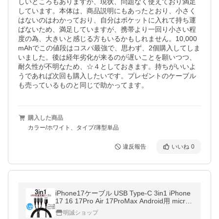
しいところもありますが、現状、問題なく使えており満足
しています。本体は、商品説明にもあったとおり、小さく
はないのはわかっており、自分はポケットに入れて持ち運
ばないため、満足していますが、携帯より一回り小さい程
度の為、大きいと感じる方もいるかもしれません。10,000
mAhでこの値段はコスパ最強で、思わず、2個購入してしま
いました。後は経年劣化が来るのが遅いことを願いつつ、
耐久性が不明なため、☆４としておきます。持ちがいいよ
うであれば次回も購入したいです。プレゼントのケーブル
も売っているものと同じで助かってます。
購入した商品
カラー/ホワイト、タイプ/薄型単品
違反報告
いいね
0
iPhone17ケーブル USB Type-C 3in1 iPhone
17 16 17Pro Air 17ProMax Android用 micro
USB 急速充電 USBケーブル 高耐久ナイロン
明誠ショップ
【PL保険加入済み製品・安心】