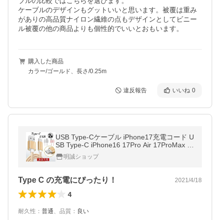
ブルの比較ではこちらを選びます。

ケーブルのデザインもグットいいと思います。被覆は重み
がありの高品質ナイロン繊維の点もデザインとしてビニー
ル被覆の他の商品よりも個性的でいいとおもいます。
購入した商品
カラー/ゴールド、長さ/0.25m
違反報告
いいね
0
USB Type-Cケーブル iPhone17充電コード U
SB Type-C iPhone16 17Pro Air 17ProMax 充
電ケーブル Android Galaxy Xperia 等対応 Ty
明誠ショップ
pe-C USB 高速充電 長さ2m
Type C の充電にぴったり！
2021/4/18
4
耐久性
：
普通
、
品質
：
良い