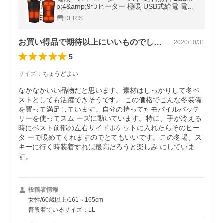
p;4&amp;9つヒーター 極暖 USB式給電 電熱
ウェア 3段温度調整 防寒 薄くて軽い 秋冬用
DERIS
通勤 冷え性に対応
お買い得品で期待以上にいいものでした。
2020/10/31
5
サイズ
：
ちょうどよい
なかなかいい品物だと思います。素材はしっかりして冬ベ
ストとしても活躍できそうです。 この価格でこんな冬装備
を買って満足しています。自分の持ってたモバイルバッテ
リーを使ってスム ーズに動いています。特に、手が冷える
時にベスト前部の左右サイドポケットに入れたらそのヒー
タ ーで暖めてくれますのでとてもいいです。この冬場、ス
キーに行く時装着すれば最高だろうと楽しみ にしていま
す。
投稿者情報
女性/60歳以上/161～165cm
普段着ているサイズ：LL