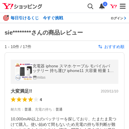
i
毎日引けるくじ 今すぐ挑戦
ログイン
sie********さんの商品レビュー
1
-
10
件 /
17
件
おすすめ順
充電器 iphone スマホ ケーブル モバイルバ
ッテリー 持ち運び iphone11 大容量 軽量 10
000mah 車 災害 防災 防災グッズ 台風 地震
mitas
停電 備え
大変満足!!
2020/11/10
4
耐久性
：
普通
、
充電の持ち
：
普通
10,000mAh以上のバッテリーを探しており、たまたま見つ
けて購入。使い始めて間もないため充電の持ち等判断が難