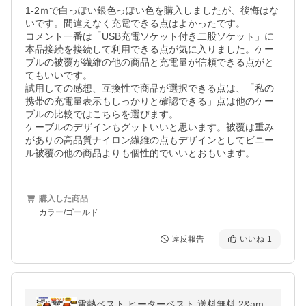
1-2ｍで白っぽい銀色っぽい色を購入しましたが、後悔はな
いです。間違えなく充電できる点はよかったです。

コメント一番は「USB充電ソケット付き二股ソケット」に
本品接続を接続して利用できる点が気に入りました。ケー
ブルの被覆が繊維の他の商品と充電量が信頼できる点がと
てもいいです。

試用しての感想、互換性で商品が選択できる点は、「私の
携帯の充電量表示もしっかりと確認できる」点は他のケー
ブルの比較ではこちらを選びます。

ケーブルのデザインもグットいいと思います。被覆は重み
がありの高品質ナイロン繊維の点もデザインとしてビニー
ル被覆の他の商品よりも個性的でいいとおもいます。
購入した商品
カラー/ゴールド
違反報告
いいね
1
電熱ベスト ヒーターベスト 送料無料 2&am