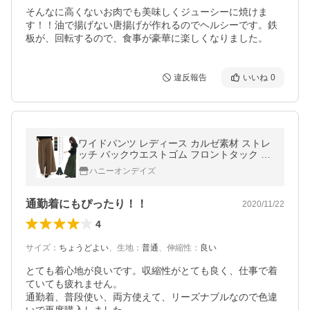
そんなに高くないお肉でも美味しくジューシーに焼けま
す！！油で揚げない唐揚げが作れるのでヘルシーです。鉄
板が、回転するので、食事が豪華に楽しくなりました。
違反報告
いいね
0
ワイドパンツ レディース カルゼ素材 ストレ
ッチ バックウエストゴム フロントタック ゆ
ったり 体型カバー 春 30代 40代 50代 メール
ハニーオンデイズ
便対応可
通勤着にもぴったり！！
2020/11/22
4
サイズ
：
ちょうどよい
、
生地
：
普通
、
伸縮性
：
良い
とても着心地が良いです。収縮性がとても良く、仕事で着
ていても疲れません。

通勤着、普段使い、両方使えて、リーズナブルなので色違