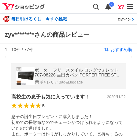
i
毎日引けるくじ 今すぐ挑戦
ログイン
zyv********さんの商品レビュー
1
-
10
件 /
77
件
おすすめ順
ポーター フリースタイル ロングウォレット
707-08226 吉田カバン PORTER FREE STY
LE LONG WALLET 長財布 メンズ かぶせ ブ
ギャレリア Bag&Luggage
ランド レディース 小銭入れ 日本製
高校生の息子も気に入っています！
2020/11/22
5
息子の誕生日プレゼントに購入しました！

初めての長財布なのでチェーンがつけられるようになって
いたので選びました。

また、ポーターは作りがしっかりしていて、長持ちするの