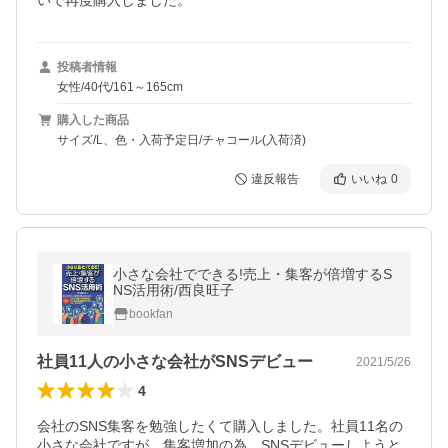
いで再度購入しました。
投稿者情報
女性/40代/161～165cm
購入した商品
サイズ/L、色・入荷予定日/チャコール(入荷済)
違反報告
いいね
0
小さな会社でできる!売上・集客が倍増するS
NS活用術/西良旺子
bookfan
社員11人の小さな会社がSNSデビュー
2021/5/26
4
会社のSNS集客を勉強したくて購入しました。社員11名の
小さな会社ですが、集客増加の為、SNSデビューしようと