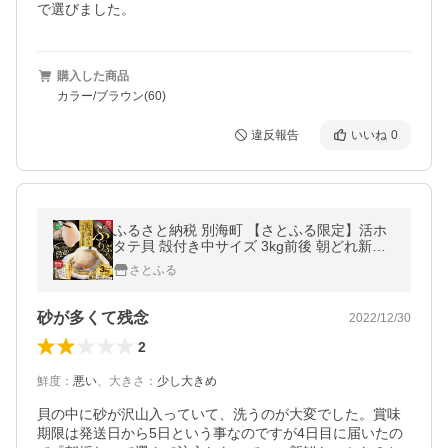
で選びました。
購入した商品
カラー/ブラウン(60)
違反報告
いいね
0
ふるさと納税 別海町 【さとふる限定】活ホ
タテ貝 殻付き中サイズ 3kg前後 朝どれ新鮮
出荷 ほたて貝柱 で 絶品 刺身
さとふる
砂が多くて残念
2022/12/30
2
鮮度
：
悪い
、
大きさ
：
少し大きめ
貝の中に砂が沢山入っていて、洗うのが大変でした。賞味
期限は発送日から5日という事なのですが4日目に届いたの