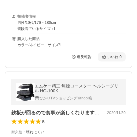
投稿者情報
男性/10代/176～180cm
普段着ているサイズ：L
購入した商品
カラー/ネイビー、サイズ/L
違反報告
いいね
0
エムケー精工 無煙ロースター ヘルシーグリ
ル HG-100K
ひかりTVショッピングYahoo!店
鉄板が回るので食事が楽しくなります！！！
2020/11/30
5
耐久性
：
壊れにくい