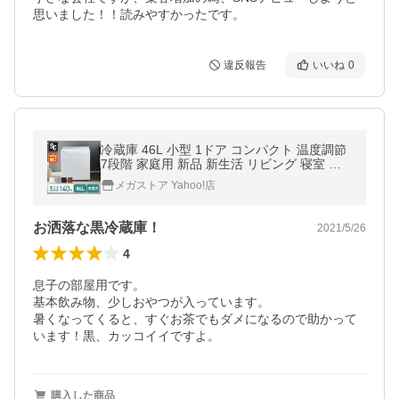
思いました！！読みやすかったです。
違反報告
いいね
0
冷蔵庫 46L 小型 1ドア コンパクト 温度調節
7段階 家庭用 新品 新生活 リビング 寝室 オ
フィス ミニ冷蔵庫 セカンド冷蔵庫 PRC-B05
メガストア Yahoo!店
1D *
お洒落な黒冷蔵庫！
2021/5/26
4
息子の部屋用です。

基本飲み物、少しおやつが入っています。

暑くなってくると、すぐお茶でもダメになるので助かって
います！黒、カッコイイですよ。
購入した商品