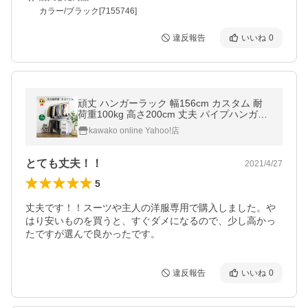
カラー/ブラック[7155746]
違反報告
いいね
0
頑丈 ハンガーラック 幅156cm カスタム 耐
荷重100kg 高さ200cm 丈夫 パイプハンガー
洋服掛け 2段ハンガー 業務用 アイアン コー
kawako online Yahoo!店
トハンガー 衣類 伸縮 川口工器
とても丈夫！！
2021/4/27
5
丈夫です！！スーツや主人の洋服専用で購入しました。や
はり安いものを買うと、すぐダメになるので、少し高かっ
たですが選んで良かったです。
違反報告
いいね
0