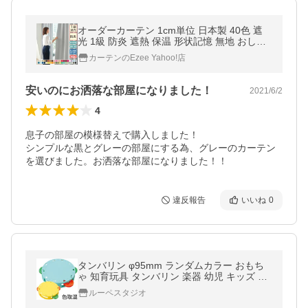
オーダーカーテン 1cm単位 日本製 40色 遮
光 1級 防炎 遮熱 保温 形状記憶 無地 おしゃ
れ オーダー対応 北欧 新生活 一人暮らし 洗
カーテンのEzee Yahoo!店
濯可能 爆買 熱中症 暑さ指数
安いのにお洒落な部屋になりました！
2021/6/2
4
息子の部屋の模様替えで購入しました！

シンプルな黒とグレーの部屋にする為、グレーのカーテン
を選びました。お洒落な部屋になりました！！
違反報告
いいね
0
タンバリン φ95mm ランダムカラー おもち
ゃ 知育玩具 タンバリン 楽器 幼児 キッズ 幼
稚園 保育園
ルーペスタジオ