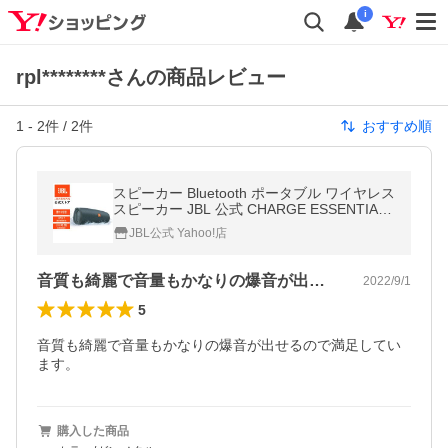
i
rpl********さんの商品レビュー
1
-
2
件 /
2
件
おすすめ順
スピーカー Bluetooth ポータブル ワイヤレス
スピーカー JBL 公式 CHARGE ESSENTIAL
2 防水 IPX7 高音質 低音 重視 大音量 限定モ
JBL公式 Yahoo!店
デル jbl
音質も綺麗で音量もかなりの爆音が出せる…
2022/9/1
5
音質も綺麗で音量もかなりの爆音が出せるので満足してい
ます。
購入した商品