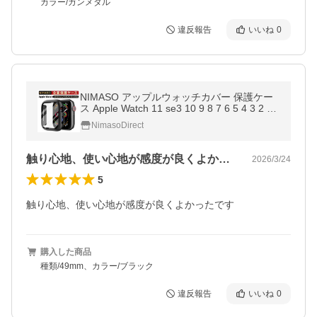
カラー/ガンメタル
違反報告
いいね
0
NIMASO アップルウォッチカバー 保護ケー
ス Apple Watch 11 se3 10 9 8 7 6 5 4 3 2 1
高級 49mm 46mm 45mm 41mm 44mm 42m
NimasoDirect
m 40mm 38mm強化ガラス 一体感
触り心地、使い心地が感度が良くよかった…
2026/3/24
5
触り心地、使い心地が感度が良くよかったです
購入した商品
種類/49mm、カラー/ブラック
違反報告
いいね
0