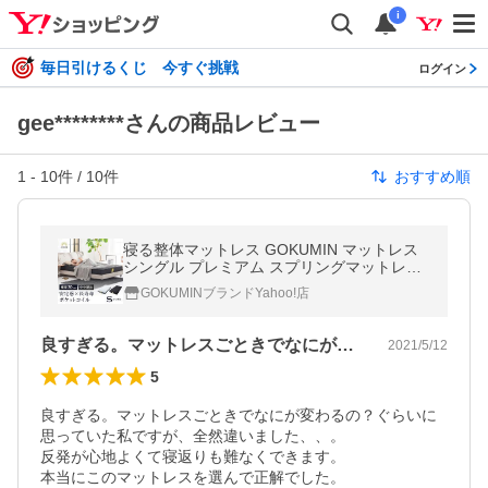
i
毎日引けるくじ 今すぐ挑戦
ログイン
gee********さんの商品レビュー
1
-
10
件 /
10
件
おすすめ順
寝る整体マットレス GOKUMIN マットレス
シングル プレミアム スプリングマットレス
ポケットコイルマットレス ポケットコイル
GOKUMINブランドYahoo!店
爆買
良すぎる。マットレスごときでなにが変わ…
2021/5/12
5
良すぎる。マットレスごときでなにが変わるの？ぐらいに
思っていた私ですが、全然違いました、、。

反発が心地よくて寝返りも難なくできます。

本当にこのマットレスを選んで正解でした。
