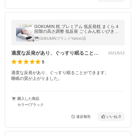
GOKUMIN 枕 プレミアム 低反発枕 まくら 4
段階の高さ調整 低反発 ごくみん枕 いびき防
止 安眠 低め 高め 調整 快眠 快眠枕 爆買
GOKUMINブランドYahoo!店
適度な反発があり、ぐっすり眠ることがで…
2021/5/12
5
適度な反発があり、ぐっすり眠ることができます。

睡眠の質が上がりました。
購入した商品
カラー/ブラック
違反報告
いいね
0