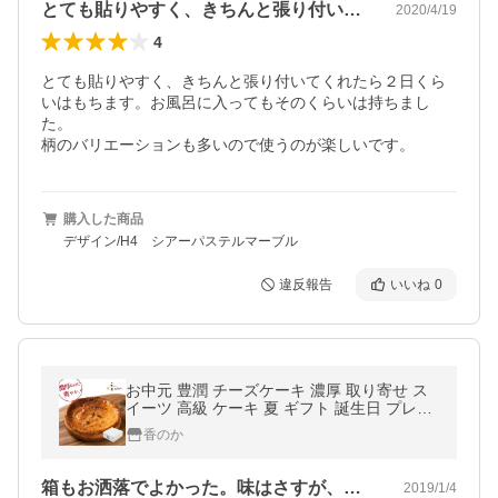
とても貼りやすく、きちんと張り付いてく…
2020/4/19
4
とても貼りやすく、きちんと張り付いてくれたら２日くら
いはもちます。お風呂に入ってもそのくらいは持ちまし
た。

柄のバリエーションも多いので使うのが楽しいです。
購入した商品
デザイン/H4 シアーパステルマーブル
違反報告
いいね
0
お中元 豊潤 チーズケーキ 濃厚 取り寄せ ス
イーツ 高級 ケーキ 夏 ギフト 誕生日 プレゼ
ント 内祝 人気 ベイクド ホール 5号 香のか
香のか
箱もお洒落でよかった。味はさすが、、濃…
2019/1/4