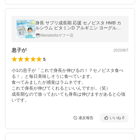
身長 サプリ成長期 応援 セノビスタ HMB カ
ルシウム ビタミンD アルギニン ヨーグルト
味 30日分 マリアベーラ
Mariabellaヤフー店
息子が
2020/8/7
5
小1の息子が「これで身長か伸びるの！？セノビスタ食べ
る！」と毎日美味しそうに食べています。

食べてみましたが感覚はラムネです。

これで身長が伸びてくれるといいんですが‥（笑）

成長期なので放っておいても身長は伸びますがあると心強
いです。
違反報告
いいね
0