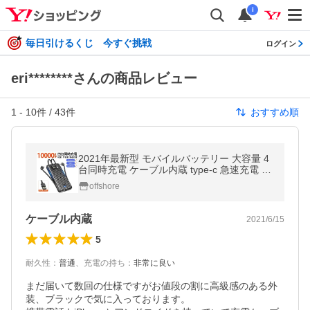
i
毎日引けるくじ 今すぐ挑戦
ログイン
eri********さんの商品レビュー
1
-
10
件 /
43
件
おすすめ順
2021年最新型 モバイルバッテリー 大容量 4
台同時充電 ケーブル内蔵 type-c 急速充電 10
000mAh スマホ充電器 バッテリー 便利 軽量 i
offshore
Phone(S100)
ケーブル内蔵
2021/6/15
5
耐久性
：
普通
、
充電の持ち
：
非常に良い
まだ届いて数回の仕様ですがお値段の割に高級感のある外
装、ブラックで気に入っております。
