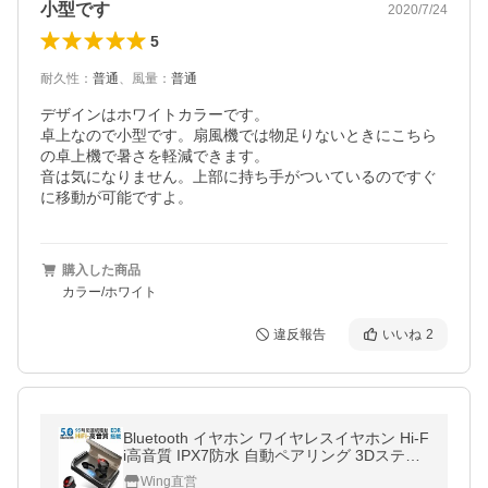
小型です
2020/7/24
5
耐久性
：
普通
、
風量
：
普通
デザインはホワイトカラーです。

卓上なので小型です。扇風機では物足りないときにこちら
の卓上機で暑さを軽減できます。

音は気になりません。上部に持ち手がついているのですぐ
に移動が可能ですよ。
購入した商品
カラー/ホワイト
違反報告
いいね
2
Bluetooth イヤホン ワイヤレスイヤホン Hi-F
i高音質 IPX7防水 自動ペアリング 3Dステレ
オサウンド AAC8.0対応 3000mah充電ケー
Wing直営