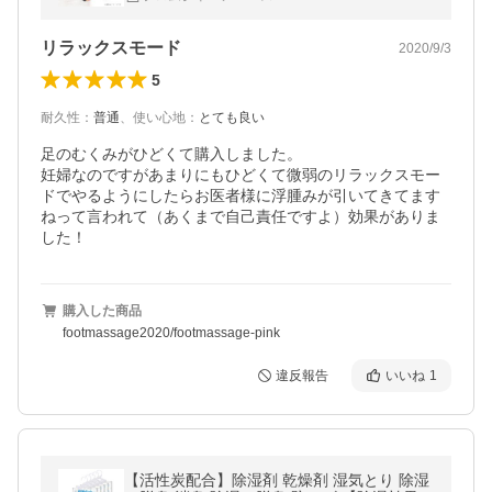
証
リラックスモード
2020/9/3
5
耐久性
：
普通
、
使い心地
：
とても良い
足のむくみがひどくて購入しました。

妊婦なのですがあまりにもひどくて微弱のリラックスモー
ドでやるようにしたらお医者様に浮腫みが引いてきてます
ねって言われて（あくまで自己責任ですよ）効果がありま
した！
購入した商品
footmassage2020/footmassage-pink
違反報告
いいね
1
【活性炭配合】除湿剤 乾燥剤 湿気とり 除湿