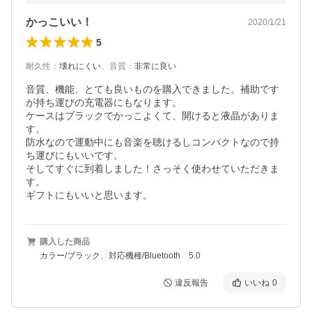
かっこいい！
2020/1/21
5
耐久性
：
壊れにくい
、
音質
：
非常に良い
音質、機能、とても良いものを購入できました。補助です
が持ち運びの充電器にもなります。

ケースはブラックでかっこよくて、開けると液晶がありま
す。

防水なので運動中にも音楽を聴けるしコンパクトなので持
ち運びにもいいです。

そしてすぐに到着しました！さっそく使わせていただきま
す。

ギフトにもいいと思います。
購入した商品
カラー/ブラック、対応機種/Bluetooth 5.0
違反報告
いいね
0