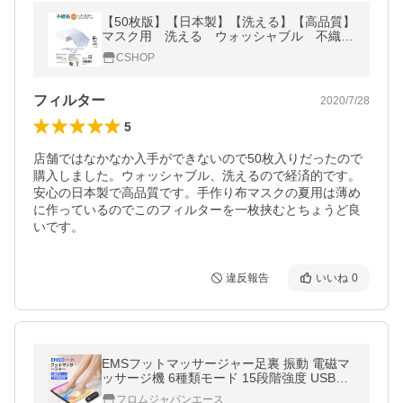
【50枚版】【日本製】【洗える】【高品質】
マスク用 洗える ウォッシャブル 不織
布 フィルター シート 10cm×14cm
CSHOP
フィルター
2020/7/28
5
店舗ではなかなか入手ができないので50枚入りだったので
購入しました。ウォッシャブル、洗えるので経済的です。
安心の日本製で高品質です。手作り布マスクの夏用は薄め
に作っているのでこのフィルターを一枚挟むとちょうど良
いです。
違反報告
いいね
0
EMSフットマッサージャー足裏 振動 電磁マ
ッサージ機 6種類モード 15段階強度 USB充
電式 自動OFF機能 日本語説明書付き 1年保
フロムジャパンエース