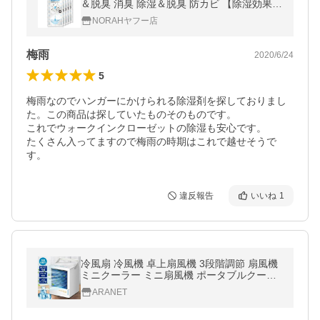
＆脱臭 消臭 除湿＆脱臭 防カビ 【除湿効果が
目に見える】活性炭配合 炭消臭 クローゼッ
NORAHヤフー店
ト用 5パック入り MAXSAM
梅雨
2020/6/24
5
梅雨なのでハンガーにかけられる除湿剤を探しておりまし
た。この商品は探していたものそのものです。

これでウォークインクローゼットの除湿も安心です。

たくさん入ってますので梅雨の時期はこれで越せそうで
す。
違反報告
いいね
1
冷風扇 冷風機 卓上扇風機 3段階調節 扇風機
ミニクーラー ミニ扇風機 ポータブルクーラ
ー 首振り 7色LEDライト(B1NDLFJB)
ARANET