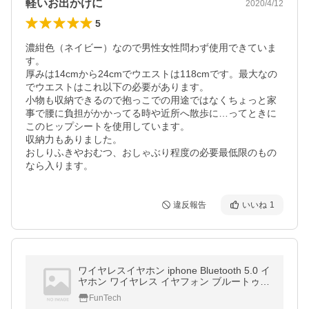
軽いお出かけに
2020/4/12
5
濃紺色（ネイビー）なので男性女性問わず使用できていま
す。

厚みは14cmから24cmでウエストは118cmです。最大なの
でウエストはこれ以下の必要があります。

小物も収納できるので抱っこでの用途ではなくちょっと家
事で腰に負担がかかってる時や近所へ散歩に…ってときに
このヒップシートを使用しています。

収納力もありました。

おしりふきやおむつ、おしゃぶり程度の必要最低限のもの
なら入ります。
違反報告
いいね
1
ワイヤレスイヤホン iphone Bluetooth 5.0 イ
ヤホン ワイヤレス イヤフォン ブルートゥー
ス マイク 防水 両耳 片耳 スポーツ ケース 安
FunTech
い 高音質 大容量 3600mAh