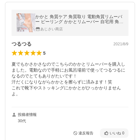
かかと 角質ケア 角質取り 電動角質リムーバ
ー ピーリング かかとリムーバー 自宅用 角質
ケア ひび割れ 3種類ローラー付き 丸洗い 水
あじさい商店
洗い 手軽 無痛 USB充電
つるつる
2021/8/9
5
夏でもかさかさなのでこちらのかかとリムーバーを購入し
ました。電動なので手軽にお風呂場前で使ってつるつるに
なるのでとてもありがたいです！

汗だくになりながらかかとを擦らずに済みます！笑

これで靴下やストッキングにかかとがひっかかりません
よ。
投稿者情報
30代
違反報告
いいね
0