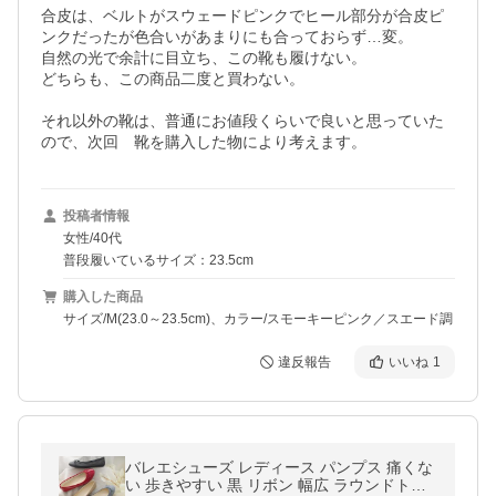
合皮は、ベルトがスウェードピンクでヒール部分が合皮ピ
ンクだったが色合いがあまりにも合っておらず…変。

自然の光で余計に目立ち、この靴も履けない。

どちらも、この商品二度と買わない。

それ以外の靴は、普通にお値段くらいで良いと思っていた
ので、次回　靴を購入した物により考えます。
投稿者情報
女性/40代
普段履いているサイズ：23.5cm
購入した商品
サイズ/M(23.0～23.5cm)、カラー/スモーキーピンク／スエード調
違反報告
いいね
1
バレエシューズ レディース パンプス 痛くな
い 歩きやすい 黒 リボン 幅広 ラウンドトゥ