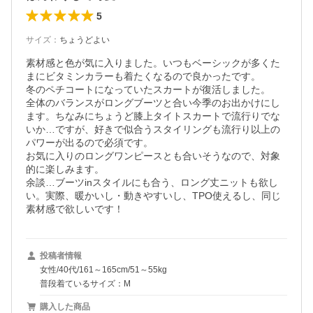
5
サイズ
：
ちょうどよい
素材感と色が気に入りました。いつもベーシックが多くた
まにビタミンカラーも着たくなるので良かったです。

冬のペチコートになっていたスカートが復活しました。

全体のバランスがロングブーツと合い今季のお出かけにし
ます。ちなみにちょうど膝上タイトスカートで流行りでな
いか…ですが、好きで似合うスタイリングも流行り以上の
パワーが出るので必須です。

お気に入りのロングワンピースとも合いそうなので、対象
的に楽しみます。

余談…ブーツinスタイルにも合う、ロング丈ニットも欲し
い。実際、暖かいし・動きやすいし、TPO使えるし、同じ
素材感で欲しいです！
投稿者情報
女性/40代/161～165cm/51～55kg
普段着ているサイズ：M
購入した商品