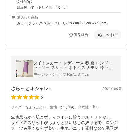
女性/40代
普段履いているサイズ：23.5cm
購入した商品
カラー/ブラック(スムース)、サイズ/38(23.5cm～24.0cm)
違反報告
いいね
1
タイトスカート レディース 春 夏 ロング ニ
ットソー スリット ボトムス ミモレ 膝下 シ
ンプル 無地 オフィス 通勤 OL きれいめ
セレクトショップ REAL STYLE
さらっとオシャレ♪
2021/10/25
5
サイズ
：
ちょうどよい
、
生地
：
少し薄め
、
伸縮性
：
良い
生地柔らかく肌とボディラインに沿うシルエットです。

サイドのスリットがちょうど良い感じの抜け感で、ロング
ブーツも重くならず良い。生地がニット素材なので毛玉対