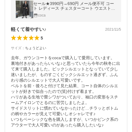
セール★3990円→690円 メール便不可 コー
ト レディース チェスターコート ウエストリ
ボン ロング丈 無地 ウールライク サイドスリ
coca
ット
軽くて着やすい♪
2021/11/5
5
サイズ
：
ちょうどよい
去年、ガウンコートをcocaで購入して愛用しています。

裏地付きがあったらいいな♪と思っていたら今年の秋冬に出
て来て購入しました。ビックシルエットとなっていて少し
迷いましたが、ものすごくビックシルエット過ぎず、ふん
わり感のシルエットで大人可愛いです。

ベルトを前・後ろと付けて見た結果、コート自体のシルエ
ットが好きで似合ったので(笑)付けず着ます。

ハリがある生地で畳シワがついており、袖口の変形をスチ
ームアイロンでとるのに苦労しましたよ。

サイドスリットに慣れていなかったけど…チラッとボトム
の柄やカラーが見えて可愛いしオシャレです♪

いつもベーシックな色を購入しますが、いつかピンク系の
アウターで大人可愛いのがあったら購入したいな♪