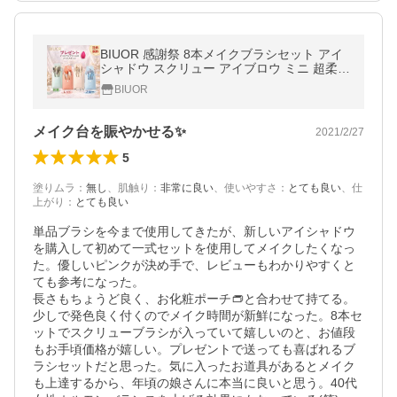
BIUOR 感謝祭 8本メイクブラシセット アイ
シャドウ スクリュー アイブロウ ミニ 超柔ら
かい 専用ポーチ
BIUOR
メイク台を賑やかせる✨
2021/2/27
5
塗りムラ
：
無し
、
肌触り
：
非常に良い
、
使いやすさ
：
とても良い
、
仕
上がり
：
とても良い
単品ブラシを今まで使用してきたが、新しいアイシャドウ
を購入して初めて一式セットを使用してメイクしたくなっ
た。優しいピンクが決め手で、レビューもわかりやすくと
ても参考になった。

長さもちょうど良く、お化粧ポーチ👝と合わせて持てる。
少しで発色良く付くのでメイク時間が新鮮になった。8本セ
ットでスクリューブラシが入っていて嬉しいのと、お値段
もお手頃価格が嬉しい。プレゼントで送っても喜ばれるブ
ラシセットだと思った。気に入ったお道具があるとメイク
も上達するから、年頃の娘さんに本当に良いと思う。40代