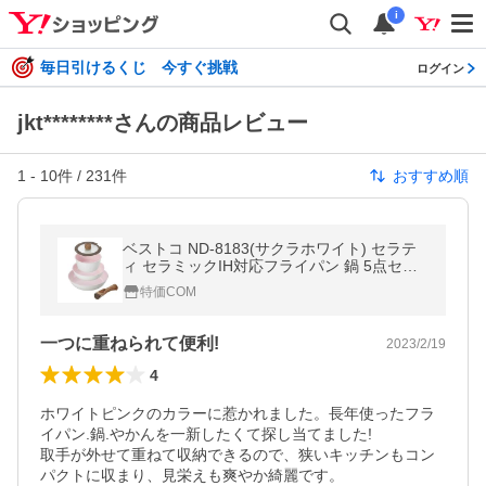
i
毎日引けるくじ 今すぐ挑戦
ログイン
jkt********さんの商品レビュー
1
-
10
件 /
231
件
おすすめ順
ベストコ ND-8183(サクラホワイト) セラテ
ィ セラミックIH対応フライパン 鍋 5点セッ
ト
特価COM
一つに重ねられて便利!
2023/2/19
4
ホワイトピンクのカラーに惹かれました。長年使ったフラ
イパン.鍋.やかんを一新したくて探し当てました!

取手が外せて重ねて収納できるので、狭いキッチンもコン
パクトに収まり、見栄えも爽やか綺麗です。
