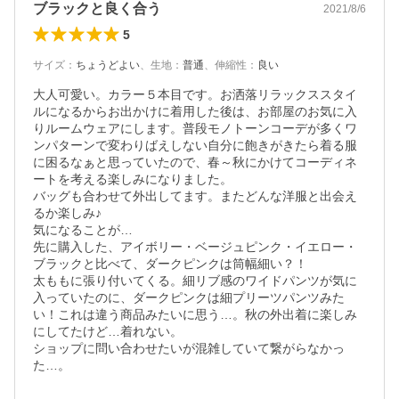
ブラックと良く合う
2021/8/6
5
サイズ
：
ちょうどよい
、
生地
：
普通
、
伸縮性
：
良い
大人可愛い。カラー５本目です。お洒落リラックススタイ
ルになるからお出かけに着用した後は、お部屋のお気に入
りルームウェアにします。普段モノトーンコーデが多くワ
ンパターンで変わりばえしない自分に飽きがきたら着る服
に困るなぁと思っていたので、春～秋にかけてコーディネ
ートを考える楽しみになりました。

バッグも合わせて外出してます。またどんな洋服と出会え
るか楽しみ♪

気になることが…

先に購入した、アイボリー・ベージュピンク・イエロー・
ブラックと比べて、ダークピンクは筒幅細い？！

太ももに張り付いてくる。細リブ感のワイドパンツが気に
入っていたのに、ダークピンクは細プリーツパンツみた
い！これは違う商品みたいに思う…。秋の外出着に楽しみ
にしてたけど…着れない。

ショップに問い合わせたいが混雑していて繋がらなかっ
た…。