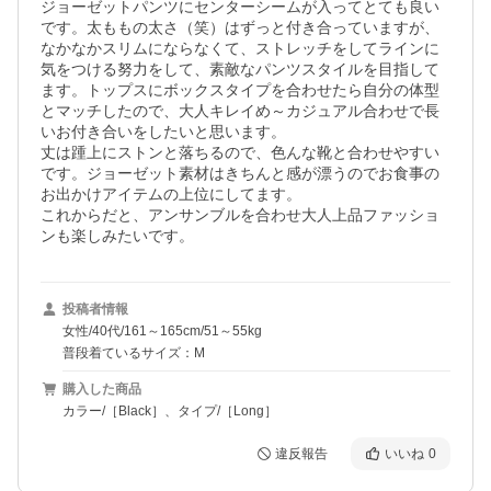
ジョーゼットパンツにセンターシームが入ってとても良い
です。太ももの太さ（笑）はずっと付き合っていますが、
なかなかスリムにならなくて、ストレッチをしてラインに
気をつける努力をして、素敵なパンツスタイルを目指して
ます。トップスにボックスタイプを合わせたら自分の体型
とマッチしたので、大人キレイめ～カジュアル合わせで長
いお付き合いをしたいと思います。

丈は踵上にストンと落ちるので、色んな靴と合わせやすい
です。ジョーゼット素材はきちんと感が漂うのでお食事の
お出かけアイテムの上位にしてます。

これからだと、アンサンブルを合わせ大人上品ファッショ
ンも楽しみたいです。
投稿者情報
女性/40代/161～165cm/51～55kg
普段着ているサイズ：M
購入した商品
カラー/［Black］、タイプ/［Long］
違反報告
いいね
0