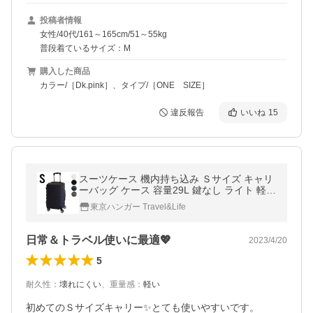
投稿者情報
女性/40代/161～165cm/51～55kg
普段着ているサイズ：M
購入した商品
カラー/［Dk.pink］、タイプ/［ONE SIZE］
違反報告
いいね
15
スーツケース 機内持ち込み Ｓサイズ キャリ
ーバッグ ケース 容量29L 鍵なし ライト 軽量
重さ約2.6kg 静音
東京ハンガー Travel&Life
日常＆トラベル使いに最適💖
2023/4/20
5
耐久性
：
壊れにくい
、
重量感
：
軽い
初めてのＳサイズキャリー✨とても使いやすいです。
