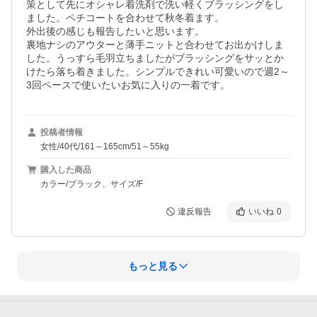
策として先にオシャレ着洗剤で洗い軽くブラッシングをし
ました。ペチコートを合わせて秋冬着ます。

外出後の感じも報告したいと思います。

裏地ナシのアウターと薄手ニットと合わせてお出かけしま
した。うっすら毛羽立ちましたがブラッシングをサッとか
けたら落ち着きました。シンプルできれい可愛いので週2～
3回ペースで使いたいお気に入りの一着です。
投稿者情報
女性/40代/161～165cm/51～55kg
購入した商品
カラー/ブラック、サイズ/F
違反報告
いいね
0
もっと見る