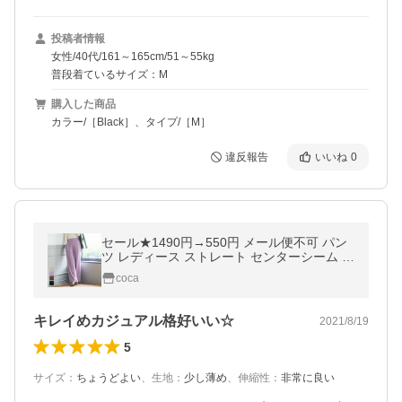
投稿者情報
女性/40代/161～165cm/51～55kg
普段着ているサイズ：M
購入した商品
カラー/［Black］、タイプ/［M］
違反報告
いいね
0
セール★1490円→550円 メール便不可 パン
ツ レディース ストレート センターシーム ジ
ョーゼット しわになりにくい ウエストゴム
coca
ロング 伸縮性 21ss コカ
キレイめカジュアル格好いい☆
2021/8/19
5
サイズ
：
ちょうどよい
、
生地
：
少し薄め
、
伸縮性
：
非常に良い