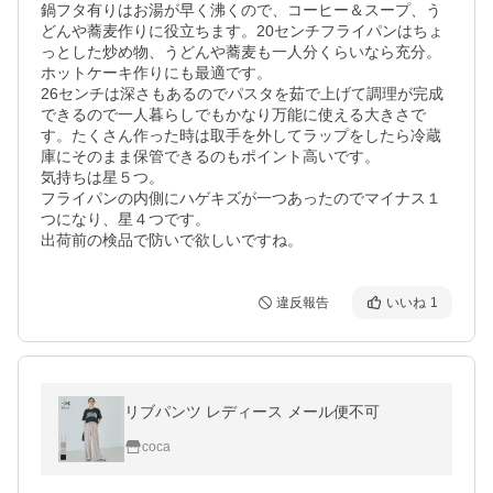
鍋フタ有りはお湯が早く沸くので、コーヒー＆スープ、う
どんや蕎麦作りに役立ちます。20センチフライパンはちょ
っとした炒め物、うどんや蕎麦も一人分くらいなら充分。
ホットケーキ作りにも最適です。

26センチは深さもあるのでパスタを茹で上げて調理が完成
できるので一人暮らしでもかなり万能に使える大きさで
す。たくさん作った時は取手を外してラップをしたら冷蔵
庫にそのまま保管できるのもポイント高いです。

気持ちは星５つ。

フライパンの内側にハゲキズが一つあったのでマイナス１
つになり、星４つです。

違反報告
いいね
1
リブパンツ レディース メール便不可
coca