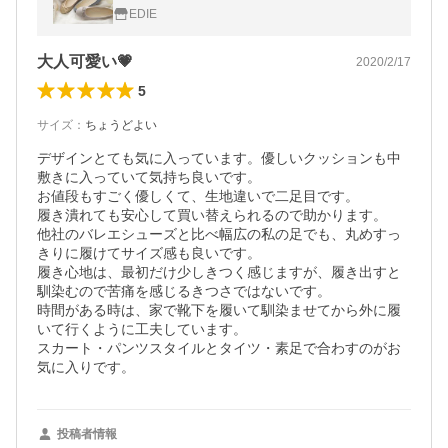
通勤 外反母趾 フラット ぺたんこ 大きいサイ
EDIE
ズ AmiAmi アミアミ
大人可愛い💗
2020/2/17
5
サイズ
：
ちょうどよい
デザインとても気に入っています。優しいクッションも中
敷きに入っていて気持ち良いです。

お値段もすごく優しくて、生地違いで二足目です。

履き潰れても安心して買い替えられるので助かります。

他社のバレエシューズと比べ幅広の私の足でも、丸めすっ
きりに履けてサイズ感も良いです。

履き心地は、最初だけ少しきつく感じますが、履き出すと
馴染むので苦痛を感じるきつさではないです。

時間がある時は、家で靴下を履いて馴染ませてから外に履
いて行くように工夫しています。

スカート・パンツスタイルとタイツ・素足で合わすのがお
気に入りです。
投稿者情報