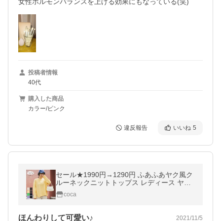
女性ホルモンバランスを上げる効果にもなっている(笑)
投稿者情報
40代
購入した商品
カラー/ピンク
違反報告
いいね
5
セール★1990円→1290円 ふあふあヤク風ク
ルーネックニットトップス レディース ヤッ
ク風 サイドスリット クルーネック 伸縮性 長
coca
袖 メール便不可
ほんわりして可愛い♪
2021/11/5