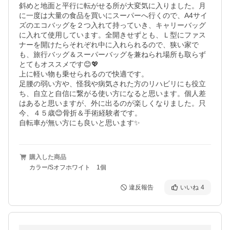
斜めと地面と平行に転がせる所が大変気に入りました。月
に一度は大量の食品を買いにスーパーへ行くので、A4サイ
ズのエコバッグを２つ入れて持っていき、キャリーバッグ
に入れて使用しています。全開きせずとも、Ｌ型にファス
ナーを開けたらそれぞれ中に入れられるので、狭い家で
も、旅行バッグ＆スーパーバッグを兼ねられ場所も取らず
とてもオススメです😊💖

上に軽い物も乗せられるので快適です。

足腰の弱い方や、怪我や病気された方のリハビリにも役立
ち、自立と自信に繋がる使い方になると思います。個人差
はあると思いますが、外に出るのが楽しくなりました。只
今、４５歳😊骨折＆手術経験者です。

自転車が無い方にも良いと思います✨
購入した商品
カラー/Sオフホワイト 1個
違反報告
いいね
4