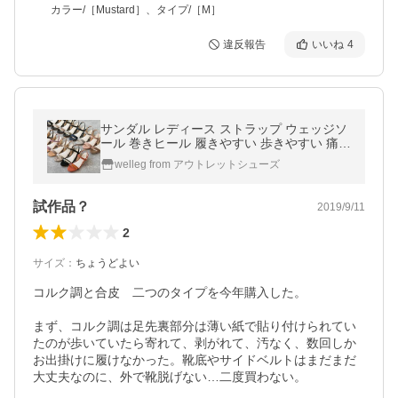
カラー/［Mustard］、タイプ/［M］
違反報告
いいね
4
サンダル レディース ストラップ ウェッジソ
ール 巻きヒール 履きやすい 歩きやすい 痛く
ない 3.5cmヒール 送料無料 在庫限り
welleg from アウトレットシューズ
試作品？
2019/9/11
2
サイズ
：
ちょうどよい
コルク調と合皮　二つのタイプを今年購入した。

まず、コルク調は足先裏部分は薄い紙で貼り付けられてい
たのが歩いていたら寄れて、剥がれて、汚なく、数回しか
お出掛けに履けなかった。靴底やサイドベルトはまだまだ
大丈夫なのに、外で靴脱げない…二度買わない。
