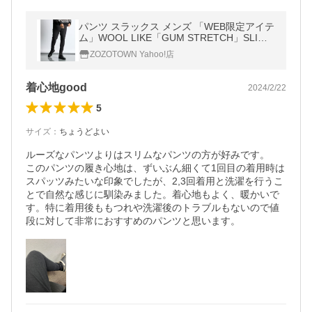
パンツ スラックス メンズ 「WEB限定アイテ
ム」WOOL LIKE「GUM STRETCH」SLIM T
ROUSERS：ウールフェイス「ガムストレッ
ZOZOTOWN Yahoo!店
着心地good
2024/2/22
5
サイズ
：
ちょうどよい
ルーズなパンツよりはスリムなパンツの方が好みです。

このパンツの履き心地は、ずいぶん細くて1回目の着用時は
スパッツみたいな印象でしたが、2,3回着用と洗濯を行うこ
とで自然な感じに馴染みました。着心地もよく、暖かいで
す。特に着用後ももつれや洗濯後のトラブルもないので値
段に対して非常におすすめのパンツと思います。