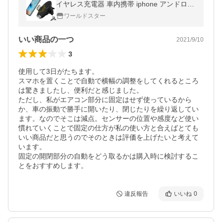
イヤレス充電器 車内携帯 iphone アンドロイ
ド ホルダー 車載 無線充電 カーチャージャー
ワールドスター
いい商品の一つ
2021/9/10
3
使用して3日がたちます。

スマホを置くことで自動で横幅の調整をしてくれるところ
は驚きましたし、便利だと感じました。

ただし、私がエアコン部分に固定はせず使っているから
か、車の振動で勝手に開いたり、閉じたりを繰り返してい
ます。なのでそこは減点。センサーの位置や感度など使い
慣れていくことで固定の仕方が私の使い方と合えばとても
いい商品だと思うのでそのときは評価を上げたいと考えて
います。

固定の開閉部分の自動をどう取るかは購入時に検討するこ
とをおすすめします。
違反報告
いいね
0