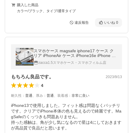
購入した商品
カラー/ブラック、タイプ/通常タイプ
違反報告
いいね
0
スマホケース magsafe iphone17 ケース ク
リア iPhoneAir ケース iPhone16e iPhone 14
15 Plus ケース 透明 MagSafeカバー iPhone
zacca1.5スマホケース・スマホフィルム店
13 Pro Max 耐衝撃 アイフォン
もちろん良品です。
2023/9/13
4
耐久性
：
普通
、
厚み
：
普通
、
装着感
：
非常に良い
iPhone13で使用しました。フィット感は問題なくバッチリ
です。クリアでiPhone本体の色も見えるので綺麗です。Ma
gSafeのくっつきも問題ありません。

持った感触は、角が少し気になるので星は4にしておきます
が高品質で良品だと思います。