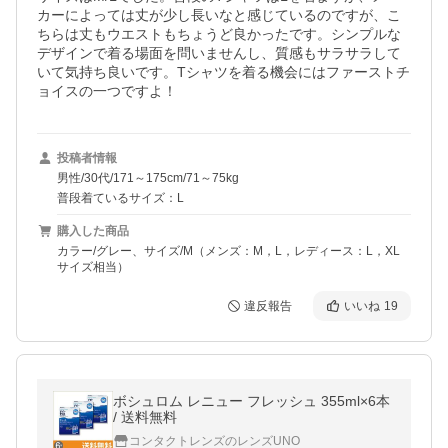
カーによっては丈が少し長いなと感じているのですが、こ
ちらは丈もウエストもちょうど良かったです。シンプルな
デザインで着る場面を問いませんし、質感もサラサラして
いて気持ち良いです。Tシャツを着る機会にはファーストチ
ョイスの一つですよ！
投稿者情報
男性/30代/171～175cm/71～75kg
普段着ているサイズ：L
購入した商品
カラー/グレー、サイズ/M（メンズ：M，L，レディース：L，XL
サイズ相当）
違反報告
いいね
19
ボシュロム レニュー フレッシュ 355ml×6本
/ 送料無料
コンタクトレンズのレンズUNO