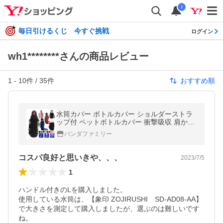
i
毎日引けるくじ 今すぐ挑戦
ログイン
wh1********さんの商品レビュー
1
-
10
件 /
35
件
おすすめ順
水筒カバー ボトルカバー ショルダーストラ
ップ付 ペットボトルカバー 衝撃吸収 肩かけ
洗濯機で洗える キズ防止 480ml 500ml 600
パンダファミリー
ml 800ml 1L 1.5L 2L
コスパ良好と思いきや、、、
2023/7/5
1
ハンドル付きのLを購入しました。

使用している水筒は、【象印 ZOJIRUSHI　SD-AD08-AA】
で大きさを測定して購入しましたが、選ぶのは難しいです
ね。
