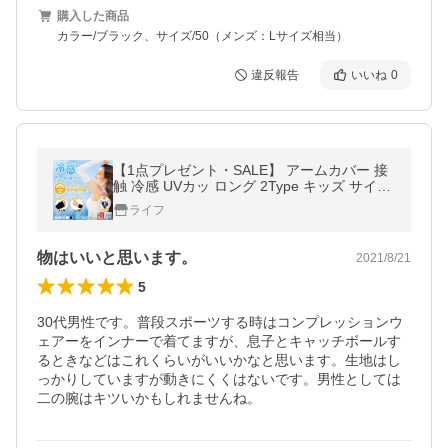
購入した商品
カラー/ブラック、サイズ/50（メンズ：Lサイズ相当）
違反報告
いいね
0
【1点プレゼント・SALE】 アームカバー 接
触 冷感 UVカッ ロング 2Type キッズ サイズ
指通し 通常 タイプ メンズ レディース 無印
ライフ
スポーツ UV 日焼け
物はいいと思います。
2021/8/21
5
30代男性です。普段スポーツする時はコンプレッションウ
ェアーをインナーで着てますが、息子とキャッチボールす
るときなどはこれくらいがいいかなと思います。生地はし
っかりしていますが動きにくくはないです。男性としては
二の腕はキツいかもしれませんね。