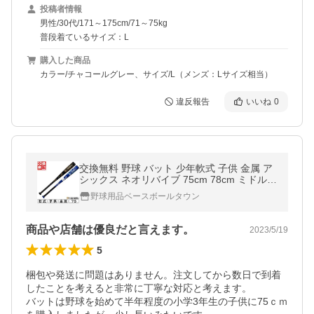
投稿者情報
男性/30代/171～175cm/71～75kg
普段着ているサイズ：L
購入した商品
カラー/チャコールグレー、サイズ/L（メンズ：Lサイズ相当）
違反報告
いいね
0
交換無料 野球 バット 少年軟式 子供 金属 ア
シックス ネオリバイブ 75cm 78cm ミドルバ
ランス 3124A303 NEOREVIVE
野球用品ベースボールタウン
商品や店舗は優良だと言えます。
2023/5/19
5
梱包や発送に問題はありません。注文してから数日で到着
したことを考えると非常に丁寧な対応と考えます。

バットは野球を始めて半年程度の小学3年生の子供に75ｃｍ