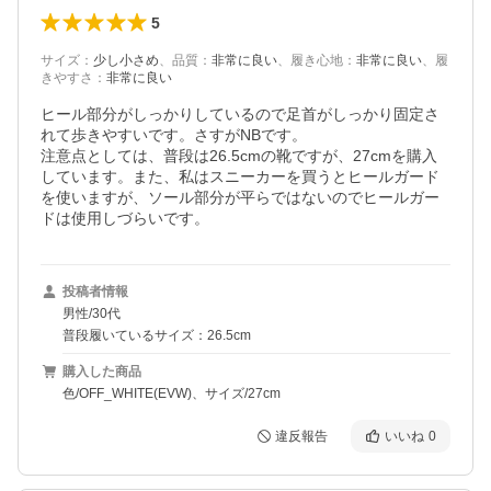
5
サイズ
：
少し小さめ
、
品質
：
非常に良い
、
履き心地
：
非常に良い
、
履
きやすさ
：
非常に良い
ヒール部分がしっかりしているので足首がしっかり固定さ
れて歩きやすいです。さすがNBです。

注意点としては、普段は26.5cmの靴ですが、27cmを購入
しています。また、私はスニーカーを買うとヒールガード
を使いますが、ソール部分が平らではないのでヒールガー
ドは使用しづらいです。
投稿者情報
男性/30代
普段履いているサイズ：26.5cm
購入した商品
色/OFF_WHITE(EVW)、サイズ/27cm
違反報告
いいね
0