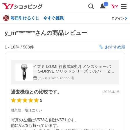
i
毎日引けるくじ 今すぐ挑戦
ログイン
y_m********さんの商品レビュー
1
-
10
件 /
568
件
おすすめ順
イズミ IZUMI 往復式5枚刃 メンズシェーバ
ー S-DRIVE ソリッドシリーズ シルバー IZF-
V571-S〈IZFV571-S〉
デンキチWeb Yahoo!店
過去機種との比較です。
2023/4/15
5
耐久性
：
壊れにくい
写真の左側はV578右側はV571です。

他にV579も持っています。
