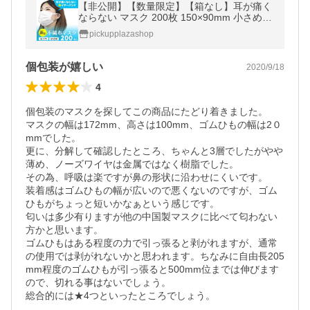
【非公開】【数量限定】【箱なし】耳が痛く
ならない マスク 200枚 150×90mm 小さめ 9
9％カットフィルター 不織布マスク 使い捨て
pickupplazashop
マスク 白 ウイルス 花粉
個包装が嬉しい
2020/9/18
4
個包装のマスクを探してこの商品にたどり着きました。

マスクの幅は172mm、高さは100mm、ゴムひもの幅は2０
mmでした。

更に、分解して確認したところ、ちゃんと3層でしたがやや
薄め、ノーズワイヤは金属ではなく樹脂でした。

その為、呼吸は楽ですが鼻の形状に沿わせにくいです。

装着感はゴムひもの幅が広いので悪くないのですが、ゴム
ひもがちょっと短いかなぁという感じです。

匂いは多少有りますが他の中国製マスクに比べて匂わない
方かと思います。

ゴムひもはある程度の力で引っ張ると剥がれますが、通常
の使用では剥がれないかと思われます。ちなみに自由長205
mm程度のゴムひもが引っ張ると500mm位までは伸びます
ので、切れる事はないでしょう。

総合的には★4つといったところでしょう。