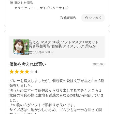
購入した商品
カラー/ホワイト、サイズ/フリーサイズ
違反報告
いいね
0
洗える マスク 10枚 ソフトマスク UVカット
長さ調整可能 個包装 アイスシルク 柔らかマ
スク 3D 立体 布マスク 蒸れない 男女兼用 立
アカネA SHOP
体布製マスク ny296
価格を考えれば買い
2020/9/5
4
グレーを購入しましたが、個包装の袋は文字が黒と白の2種
類有りました。

洗うためにすべて個包装から取り出して見てみたところ１
枚目の写真の様に生地も質感の異なる2種類が存在していま
した。

上の物の方がソフトで肌触りが良いです。

サイズ感は生地が少し小さめ、ゴムひもは十分な長さで調