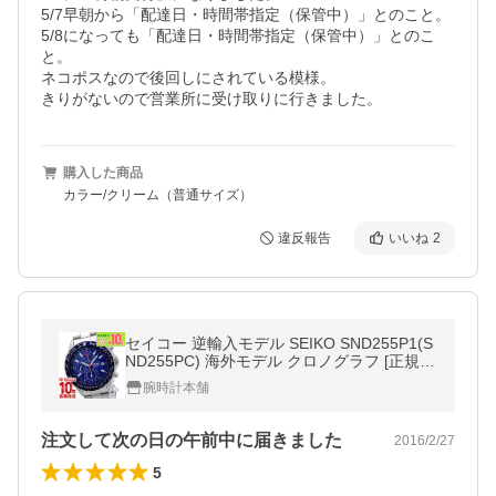
5/7早朝から「配達日・時間帯指定（保管中）」とのこと。

5/8になっても「配達日・時間帯指定（保管中）」とのこ
と。

ネコポスなので後回しにされている模様。

きりがないので営業所に受け取りに行きました。
購入した商品
カラー/クリーム（普通サイズ）
違反報告
いいね
2
セイコー 逆輸入モデル SEIKO SND255P1(S
ND255PC) 海外モデル クロノグラフ [正規
品] メンズ 腕時計 時計 ブルー 爆買
腕時計本舗
注文して次の日の午前中に届きました
2016/2/27
5