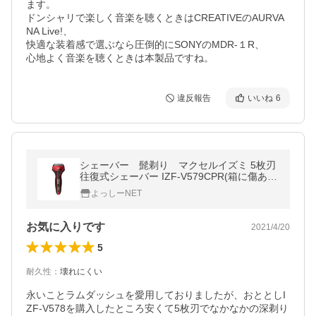
ます。

ドンシャリで楽しく音楽を聴くときはCREATIVEのAURVA
NA Live!、

快適な装着感で選ぶなら圧倒的にSONYのMDR-１R、

心地よく音楽を聴くときは本製品ですね。
違反報告
いいね
6
シェーバー 髭剃り マクセルイズミ 5枚刃
往復式シェーバー IZF-V579CPR(箱に傷あ
り)
よっしーNET
お気に入りです
2021/4/20
5
耐久性
：
壊れにくい
永いことラムダッシュを愛用しておりましたが、おととしI
ZF-V578を購入したところ安くて5枚刃でなかなかの深剃り