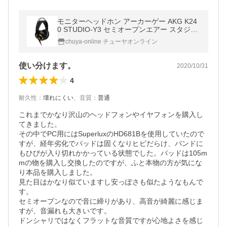
モニターヘッドホン アーカーゲー AKG K24
0 STUDIO-Y3 セミオープンエアー スタジオ
ヘッドホン 3年保証モデル モニター ヘッド
chuya-online チューヤオンライン
ホン
使い分けます。
2020/10/31
4
耐久性
：
壊れにくい
、
音質
：
普通
これまでかなり沢山のヘッドフォンやイヤフォンを購入し
てきました。

その中でPC用にはSuperluxのHD681Bを使用していたので
すが、経年劣化でパッドは固くなりヒビだらけ、バンドに
もひびが入り切れかかっている状態でした。パッドは105m
mの物を購入し交換したのですが、ふと本物の方が気にな
り本品を購入しました。

見た目はかなり似ていますし安っぽさも似たようなもんで
す。

セミオープンなので音に締りがあり、高音が綺麗に感じま
すが、音漏れも大きいです。

ドンシャリではなくフラットな音質ですが心地よさを感じ