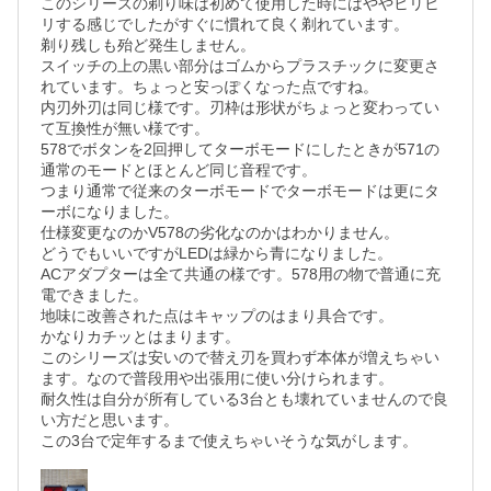
このシリーズの剃り味は初めて使用した時にはややヒリヒ
リする感じでしたがすぐに慣れて良く剃れています。

剃り残しも殆ど発生しません。

スイッチの上の黒い部分はゴムからプラスチックに変更さ
れています。ちょっと安っぽくなった点ですね。

内刃外刃は同じ様です。刃枠は形状がちょっと変わってい
て互換性が無い様です。

578でボタンを2回押してターボモードにしたときが571の
通常のモードとほとんど同じ音程です。

つまり通常で従来のターボモードでターボモードは更にタ
ーボになりました。

仕様変更なのかV578の劣化なのかはわかりません。

どうでもいいですがLEDは緑から青になりました。

ACアダプターは全て共通の様です。578用の物で普通に充
電できました。

地味に改善された点はキャップのはまり具合です。

かなりカチッとはまります。

このシリーズは安いので替え刃を買わず本体が増えちゃい
ます。なので普段用や出張用に使い分けられます。

耐久性は自分が所有している3台とも壊れていませんので良
い方だと思います。

この3台で定年するまで使えちゃいそうな気がします。