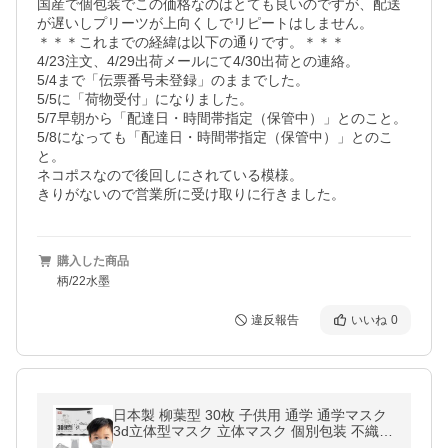
国産で個包装でこの価格なのはとても良いのですが、配送
が遅いしプリーツが上向くしでリピートはしません。

＊＊＊これまでの経緯は以下の通りです。＊＊＊

4/23注文、4/29出荷メールにて4/30出荷との連絡。

5/4まで「伝票番号未登録」のままでした。

5/5に「荷物受付」になりました。

5/7早朝から「配達日・時間帯指定（保管中）」とのこと。

5/8になっても「配達日・時間帯指定（保管中）」とのこ
と。

ネコポスなので後回しにされている模様。

きりがないので営業所に受け取りに行きました。
購入した商品
柄/22水墨
違反報告
いいね
0
日本製 柳葉型 30枚 子供用 通学 通学マスク
3d立体型マスク 立体マスク 個別包装 不織布
マスク 密封ラッピング包装 A-2-30kid