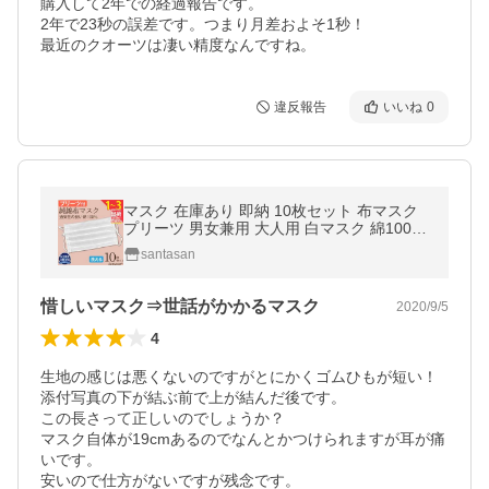
購入して2年での経過報告です。

2年で23秒の誤差です。つまり月差およそ1秒！

最近のクオーツは凄い精度なんですね。
違反報告
いいね
0
マスク 在庫あり 即納 10枚セット 布マスク
プリーツ 男女兼用 大人用 白マスク 綿100％
コットン 布マスク 洗えるマスク
santasan
惜しいマスク⇒世話がかかるマスク
2020/9/5
4
生地の感じは悪くないのですがとにかくゴムひもが短い！

添付写真の下が結ぶ前で上が結んだ後です。

この長さって正しいのでしょうか？

マスク自体が19cmあるのでなんとかつけられますが耳が痛
いです。

安いので仕方がないですが残念です。
