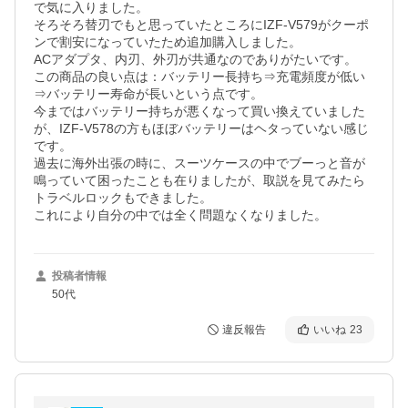
で気に入りました。

そろそろ替刃でもと思っていたところにIZF-V579がクーポ
ンで割安になっていたため追加購入しました。

ACアダプタ、内刃、外刃が共通なのでありがたいです。

この商品の良い点は：バッテリー長持ち⇒充電頻度が低い
⇒バッテリー寿命が長いという点です。

今まではバッテリー持ちが悪くなって買い換えていました
が、IZF-V578の方もほぼバッテリーはヘタっていない感じ
です。

過去に海外出張の時に、スーツケースの中でブーっと音が
鳴っていて困ったことも在りましたが、取説を見てみたら
トラベルロックもできました。

これにより自分の中では全く問題なくなりました。
投稿者情報
50代
違反報告
いいね
23