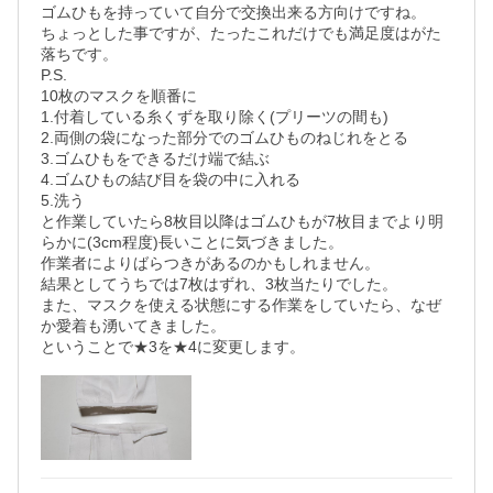
ゴムひもを持っていて自分で交換出来る方向けですね。

ちょっとした事ですが、たったこれだけでも満足度はがた
落ちです。

P.S.

10枚のマスクを順番に

1.付着している糸くずを取り除く(プリーツの間も)

2.両側の袋になった部分でのゴムひものねじれをとる

3.ゴムひもをできるだけ端で結ぶ

4.ゴムひもの結び目を袋の中に入れる

5.洗う

と作業していたら8枚目以降はゴムひもが7枚目までより明
らかに(3cm程度)長いことに気づきました。

作業者によりばらつきがあるのかもしれません。

結果としてうちでは7枚はずれ、3枚当たりでした。

また、マスクを使える状態にする作業をしていたら、なぜ
か愛着も湧いてきました。

ということで★3を★4に変更します。