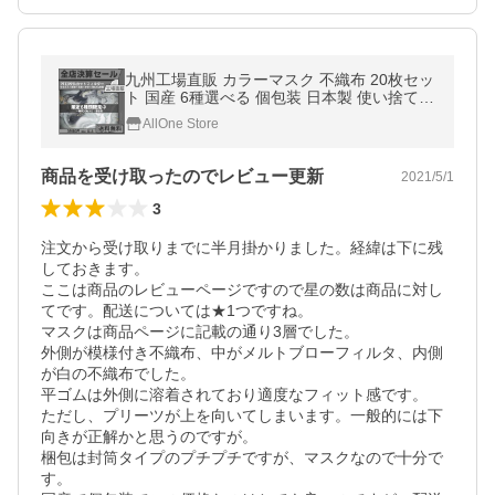
九州工場直販 カラーマスク 不織布 20枚セッ
ト 国産 6種選べる 個包装 日本製 使い捨て
不織布マスク おしゃれマスク 柄
AllOne Store
商品を受け取ったのでレビュー更新
2021/5/1
3
注文から受け取りまでに半月掛かりました。経緯は下に残
しておきます。

ここは商品のレビューページですので星の数は商品に対し
てです。配送については★1つですね。

マスクは商品ページに記載の通り3層でした。

外側が模様付き不織布、中がメルトブローフィルタ、内側
が白の不織布でした。

平ゴムは外側に溶着されており適度なフィット感です。

ただし、プリーツが上を向いてしまいます。一般的には下
向きが正解かと思うのですが。

梱包は封筒タイプのプチプチですが、マスクなので十分で
す。
