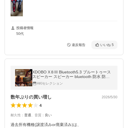
投稿者情報
50代
違反報告
いいね
5
XDOBO X８III Bluetooth5.3 ブルートゥース
スピーカー スピーカー bluetooth 防水 防塵
60W 重低音 大音量 ワイヤレススピーカー
AKIセレクション
数年ぶりの買い増し
2026/5/30
4
耐久性
：
普通
、
音質
：
良い
過去所有機種(譲渡済みor廃棄済み)は、
