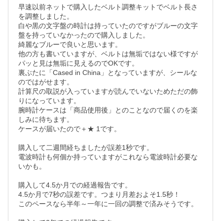
早速以前ネットで購入したベルト調整キットでベルト長さ
を調整しました。

白や黒の文字盤の時計は持っていたのですがブルーの文字
盤を持っていなかったので購入しました。

綺麗なブルーで良いと思います。

他の方も書いていますが、ベルトは無垢ではない様ですが
パッと見は無垢に見えるのでOKです。

裏ぶたに「Cased in China」となっていますが、シールな
のではがせます。

計算尺の取説が入っていますが読んでいないためただの飾
りになっています。

腕時計ケースは「商品使用後」とのことなので届くのを楽
しみに待ちます。

ケースが届いたので＋★ 1です。

購入して二週間経ちましたが誤差1秒です。

電波時計も何個か持っていますがこれなら電波時計必要な
いかも。

購入して4.5か月での経過報告です。

4.5か月で7秒の誤差です。つまり月差およそ1.5秒！

このペースなら半年～一年に一回の調整で済みそうです。
