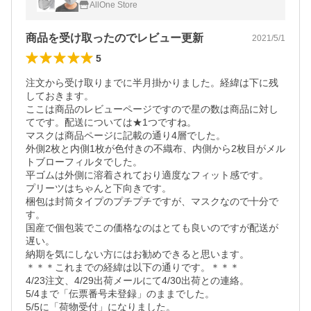
AllOne Store
商品を受け取ったのでレビュー更新
2021/5/1
5
注文から受け取りまでに半月掛かりました。経緯は下に残
しておきます。

ここは商品のレビューページですので星の数は商品に対し
てです。配送については★1つですね。

マスクは商品ページに記載の通り4層でした。

外側2枚と内側1枚が色付きの不織布、内側から2枚目がメル
トブローフィルタでした。

平ゴムは外側に溶着されており適度なフィット感です。

プリーツはちゃんと下向きです。

梱包は封筒タイプのプチプチですが、マスクなので十分で
す。

国産で個包装でこの価格なのはとても良いのですが配送が
遅い。

納期を気にしない方にはお勧めできると思います。

＊＊＊これまでの経緯は以下の通りです。＊＊＊

4/23注文、4/29出荷メールにて4/30出荷との連絡。

5/4まで「伝票番号未登録」のままでした。

5/5に「荷物受付」になりました。
