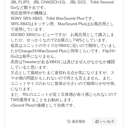
JBL FLIP3、JBL CHAGE3×2台、JBL GO2、Tribit Xsound 
Goなど数十台です。

現在使用中の機種は、

SONY SRS-XB43、Tribit MaxSound Plusです。

SRS-XB43はキッチン用、MaxSound Plusはお風呂用とし
て使用しています。

XDOBO X8IIIのレビューですが、お風呂用として購入しま
したが、せっかくなので2台購入しTWSとしています。

低音はユニットのサイズがXB43に近いので期待していまし
たがCharge3やMaxSound Plusと同等くらいです。Flip3や
Go2は相手になりません。

高音はTweeterがあるXB43には及びませんがなかなか健闘
していると思います。

欠点として接続がたまに途切れる点が気になりますが、ス
マホ側の問題かもしれないので何とも言えません。また、
ユニットサイズのわりに筐体が小さいので箱鳴りがやや気
になります。

また、R/Lのユニットが近く立体感が余り感じられないので
TWS運用することをお勧めします。

xSound Plusの後継として合格です。
違反報告
いいね
0