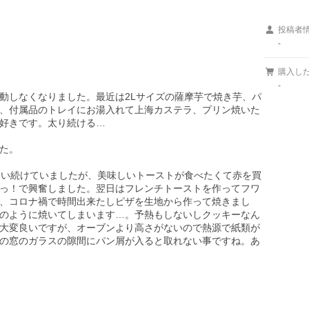
投稿者
-
購入し
-
動しなくなりました。最近は2Lサイズの薩摩芋で焼き芋、パ
、付属品のトレイにお湯入れて上海カステラ、プリン焼いた
好きです。太り続ける…

た。

使い続けていましたが、美味しいトーストが食べたくて赤を買
っ！で興奮しました。翌日はフレンチトーストを作ってフワ
、コロナ禍で時間出来たしピザを生地から作って焼きまし
のように焼いてしまいます…。予熱もしないしクッキーなん
大変良いですが、オーブンより高さがないので熱源で紙類が
の窓のガラスの隙間にパン屑が入ると取れない事ですね。あ