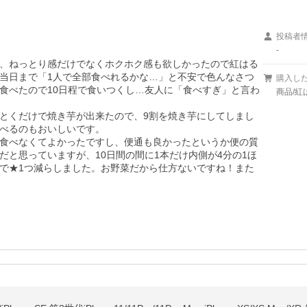
投稿者
-
、ねっとり感だけでなくホクホク感も欲しかったので紅はる
当日まで「1人で全部食べれるかな…」と不安で色んなさつ
購入し
食べたので10日程で食いつくし…友人に「食べすぎ」と言わ
商品/紅
とくだけで焼き芋が出来たので、9割を焼き芋にしてしまし
べるのもおいしいです。

食べなくてよかったですし、便通も良かったというか便の質
と思っていますが、10日間の間に1本だけ内側が4分の1ほ
で★1つ減らしました。お野菜だから仕方ないですね！また