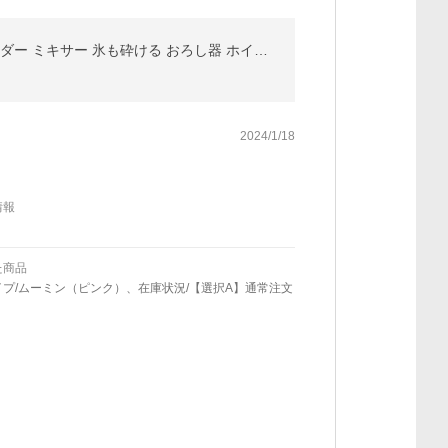
2大特典［ recolte Capsule Cutter Bonne ］フードプロセッサー カプセルカッター ボンヌ レコルト ブレンダー ミキサー 氷も砕ける おろし器 ホイップ RCP-3
2024/1/18
情報
た商品
イプ/ムーミン（ピンク）、在庫状況/【選択A】通常注文