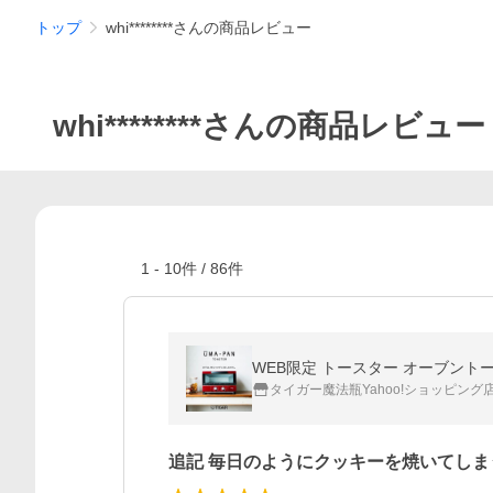
トップ
whi********さんの商品レビュー
whi********さんの商品レビュー
1
-
10
件 /
86
件
WEB限定 トースター オーブントース
タイガー魔法瓶Yahoo!ショッピング
追記 毎日のようにクッキーを焼いてしま