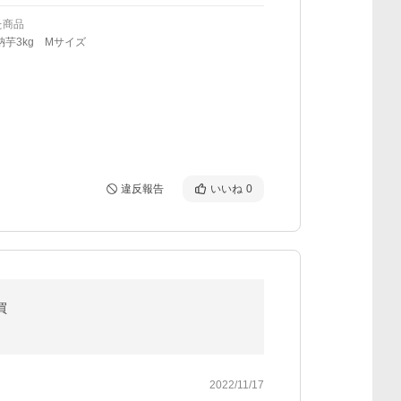
た商品
納芋3kg Mサイズ
違反報告
いいね
0
買
2022/11/17