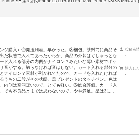
ンジ購入）②発送到着。早かった。③梱包。茶封筒に商品そ
投稿者
出た状態で入れてあったからか、商品の外装はぐしゃっとな
-
ード入れる部分の内側がナイロン？みたいな薄い素材でポケ
サ音がする。触らなければ音はしない。カード入れる部分の
購入し
とナイロン？素材が剥がれてたので、カードを入れたければ
-
るうちの二段がその状態。⑤プレゼントのタッチペン。色は
。内側は空洞ぽいので、とても軽い。⑥総合評価。カード入
。でも不良品とまでは思わないので、やや満足。星は3にし