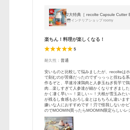
インテリアショップ roomy
楽ちん！料理が楽しくなる！
5
耐久性
：
普通
安いものと比較して悩みましたが、recolt
で刻むのが苦痛だったのでずっっっと捏ねる系
作るぞと、早速冷凍鶏肉と人参玉ねぎ長芋で鶏
肉…楽しすぎて人参達が細かくなりすぎました
かく凄く早い～！楽しい～！大根が雪玉みたい
が残るし食感もおろし金とはもちろん違います
嫌いな人におすすめです！刃で怪我しないかビ
のでMOOMIN買ったらMOOMIN限定らし