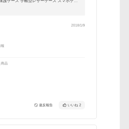
iPhone12/12mini/12Pro/12ProMax/iPhone SE 第3世代iPhone11/11Pro/11Pro Max iPhone XS/XS Max/XR 保護ケース 手帳型レザーケース スマホケース レザー
2018/1/9
情報
た商品
違反報告
いいね
2