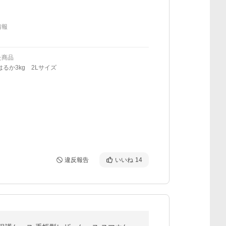
情報
た商品
はるか3kg 2Lサイズ
違反報告
いいね
14