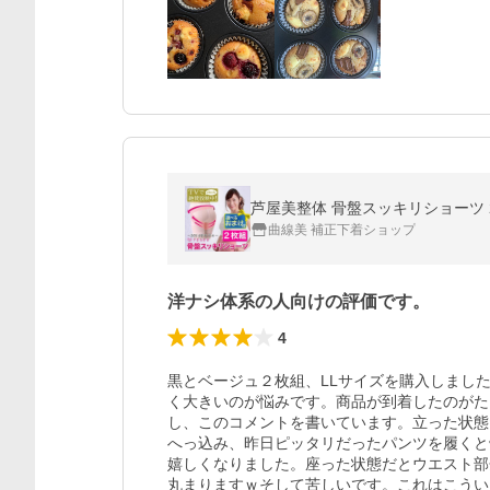
芦屋美整体 骨盤スッキリショーツ 20
曲線美 補正下着ショップ
洋ナシ体系の人向けの評価です。
4
黒とベージュ２枚組、LLサイズを購入しまし
く大きいのが悩みです。商品が到着したのがた
し、このコメントを書いています。立った状態
へっ込み、昨日ピッタリだったパンツを履くと
嬉しくなりました。座った状態だとウエスト部
丸まりますｗそして苦しいです。これはこうい