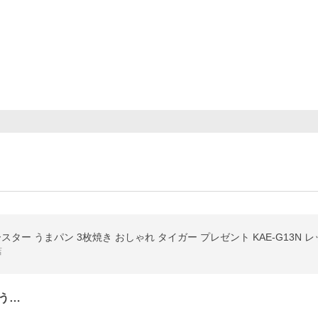
ター うまパン 3枚焼き おしゃれ タイガー プレゼント KAE-G13N レ
店
う…