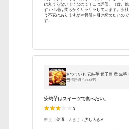
は丸まらないようなのでそこは評価。（昔、他
す）生地は柔らかくサラサラしています。会社
う不安はありますがｗ骨盤を引き締めたいので
す。
さつまいも 安納芋 種子島 産 生芋 
情熱畑 Yahoo!店
安納芋はスイーツで食べたい。
3
鮮度
：
普通
、
大きさ
：
少し大きめ