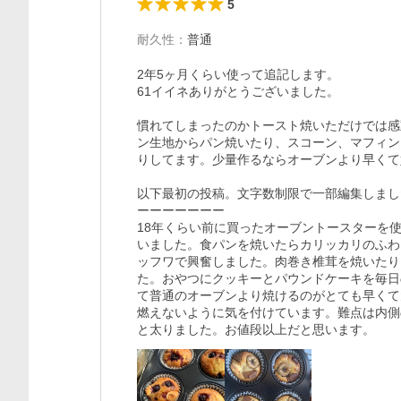
5
耐久性
：
普通
2年5ヶ月くらい使って追記します。

61イイネありがとうございました。

慣れてしまったのかトースト焼いただけでは感
ン生地からパン焼いたり、スコーン、マフィン
りしてます。少量作るならオーブンより早くて
以下最初の投稿。文字数制限で一部編集しまし
ーーーーーーー

18年くらい前に買ったオーブントースターを
いました。食パンを焼いたらカリッカリのふわ
ッフワで興奮しました。肉巻き椎茸を焼いたり
た。おやつにクッキーとパウンドケーキを毎日
て普通のオーブンより焼けるのがとても早くて
燃えないように気を付けています。難点は内側
と太りました。お値段以上だと思います。