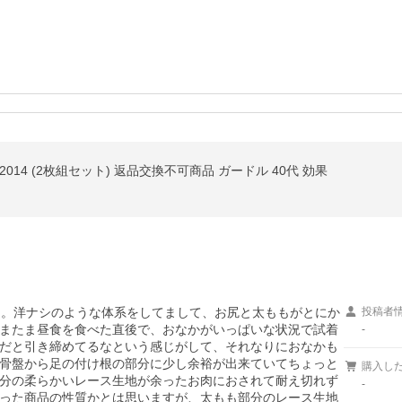
14 (2枚組セット) 返品交換不可商品 ガードル 40代 効果
た。洋ナシのような体系をしてまして、お尻と太ももがとにか
投稿者
またま昼食を食べた直後で、おなかがいっぱいな状況で試着
-
だと引き締めてるなという感じがして、それなりにおなかも
骨盤から足の付け根の部分に少し余裕が出来ていてちょっと
購入し
分の柔らかいレース生地が余ったお肉におされて耐え切れず
-
った商品の性質かとは思いますが、太もも部分のレース生地