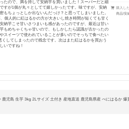
ったので、満を持して安納芋を買いました！スーパーだと細
ですが1個が丸々としてて嬉しかったです。味ですが、安納
購入し
密もちょっとしか出ないんだっけ？と思ってしまいました。
商品/安
が、個人的に紅はるかの方が大きいし焼き時間が短くても甘く
安納芋こそ甘いさつまいも感があったのですが、最近は甘い
芋もめちゃくちゃ甘いので、もしかしたら認識が古かったの
やスイーツで使われていることが多いのでそっちで食べたい
悪くしてしまったので残念です。次はまた紅はるかを買おう
しいですね！
 鹿児島 生芋 3kg 2Lサイズ 土付き 産地直送 鹿児島県産 べにはるか 爆