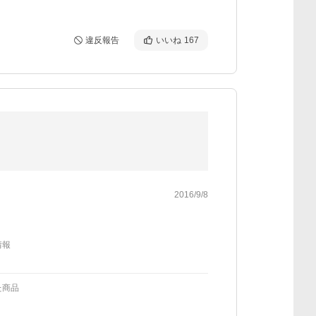
違反報告
いいね
167
2016/9/8
情報
た商品