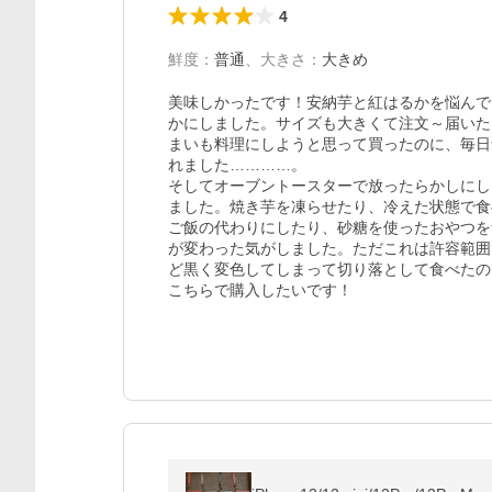
4
鮮度
：
普通
、
大きさ
：
大きめ
美味しかったです！安納芋と紅はるかを悩んで
かにしました。サイズも大きくて注文～届いた
まいも料理にしようと思って買ったのに、毎日
れました…………。

そしてオーブントースターで放ったらかしにし
ました。焼き芋を凍らせたり、冷えた状態で食
ご飯の代わりにしたり、砂糖を使ったおやつを
が変わった気がしました。ただこれは許容範囲だ
ど黒く変色してしまって切り落として食べたの
こちらで購入したいです！