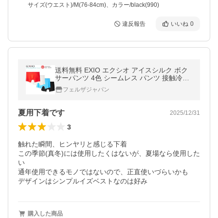
サイズ(ウエスト)/M(76-84cm)、カラー/black(990)
違反報告
いいね
0
送料無料 EXIO エクシオ アイスシルク ボク
サーパンツ 4色 シームレス パンツ 接触冷感
吸水速乾 涼感素材 下着 夏用 ポイント消化
フェルザジャパン
夏用下着です
2025/12/31
3
触れた瞬間、ヒンヤリと感じる下着

この季節(真冬)には使用したくはないが、夏場なら使用した
い

通年使用できるモノではないので、正直使いづらいかも

デザインはシンプルイズベストなのは好み
購入した商品