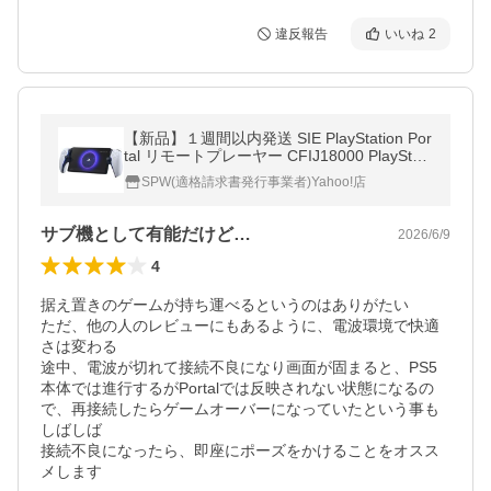
違反報告
いいね
2
【新品】１週間以内発送 SIE PlayStation Por
tal リモートプレーヤー CFIJ18000 PlayStati
on 5 周辺機器 PS5
SPW(適格請求書発行事業者)Yahoo!店
サブ機として有能だけど…
2026/6/9
4
据え置きのゲームが持ち運べるというのはありがたい

ただ、他の人のレビューにもあるように、電波環境で快適
さは変わる

途中、電波が切れて接続不良になり画面が固まると、PS5
本体では進行するがPortalでは反映されない状態になるの
で、再接続したらゲームオーバーになっていたという事も
しばしば

接続不良になったら、即座にポーズをかけることをオスス
メします