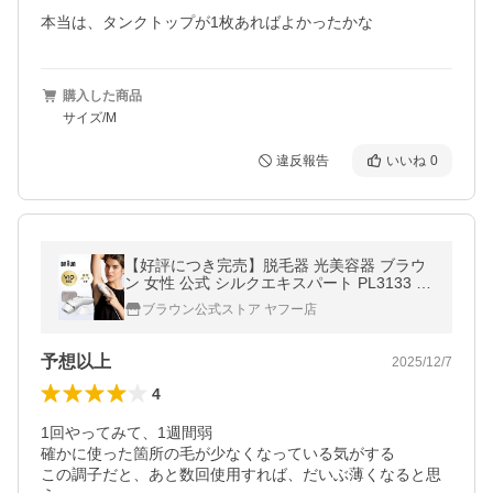
本当は、タンクトップが1枚あればよかったかな
購入した商品
サイズ/M
違反報告
いいね
0
【好評につき完売】脱毛器 光美容器 ブラウ
ン 女性 公式 シルクエキスパート PL3133 正
規品 ブラウン Braun 超PayPay祭 メーカー1
ブラウン公式ストア ヤフー店
年保証 レディース ipl ムダ毛
予想以上
2025/12/7
4
1回やってみて、1週間弱

確かに使った箇所の毛が少なくなっている気がする

この調子だと、あと数回使用すれば、だいぶ薄くなると思