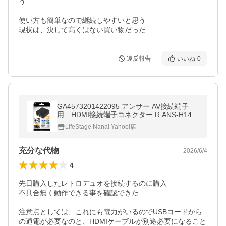
う

使い方も簡単なので継続しやすいと思う

現状は、決して高くはない買い物だった
違反報告
いいね
0
GA4573201422095 アンサー AV接続端子
用 HDMI接続端子コネクター R ANS-H149
AV端子（赤白黄）変換
LifeStage Nana! Yahoo!店
充分な代物
2026/6/4
4
先日購入したレトロデュオを接続するのに購入

不具合無く動作できる事を確認できた

注意点としては、これにも電力がいるのでUSBコードから
の通電が必要なのと、HDMIケーブルが別途必要になること