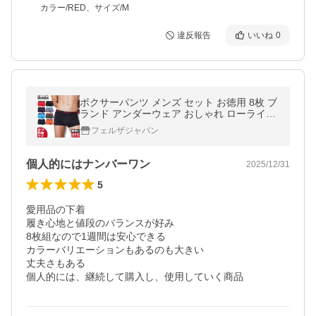
カラー/RED、サイズ/M
違反報告
いいね
0
ボクサーパンツ メンズ セット お徳用 8枚 ブ
ランド アンダーウェア おしゃれ ローライズ
パンツ お試し ポイント消化 送料無料 4サイ
フェルザジャパン
ズ 全8色 EXIO エクシオ
個人的にはナンバーワン
2025/12/31
5
愛用品の下着

履き心地と値段のバランスが好み

8枚組なので1週間は安心できる

カラーバリエーションもあるのも大きい

丈夫さもある

個人的には、継続して購入し、使用していく商品