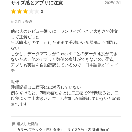
サイズ感とアプリに注意
2025/12/1
3
耐久性
：
普通
他の人のレビュー通りに、ワンサイズ小さい大きさで注文
して正解だった

生活防水なので、付けたままで手洗いや食器洗いも問題は
ない

しかし、データアプリがGoogleFITとのデータ連携ができ
ないため、他のアプリと数値の集計ができないのが難点

アプリも英語を自動翻訳しているので、日本語訳がイマイ
チ

追伸

睡眠記録は二度寝には対応していない

例を挙げると、7時間寝たあとに二度寝で2時間寝ると、二
度寝ぶんで上書きされて、2時間しか睡眠していないと記録
されます
購入した商品
カラー/ブラック（自社倉庫）、サイズ/8号（内周56.9mm）