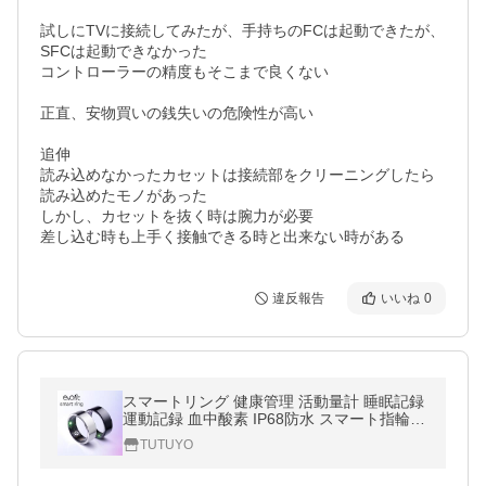
試しにTVに接続してみたが、手持ちのFCは起動できたが、
SFCは起動できなかった

コントローラーの精度もそこまで良くない

正直、安物買いの銭失いの危険性が高い

追伸

読み込めなかったカセットは接続部をクリーニングしたら
読み込めたモノがあった

しかし、カセットを抜く時は腕力が必要

差し込む時も上手く接触できる時と出来ない時がある
違反報告
いいね
0
スマートリング 健康管理 活動量計 睡眠記録
運動記録 血中酸素 IP68防水 スマート指輪
フィットネス指輪 USB磁気充電 iPhone/Andr
TUTUYO
oid対応