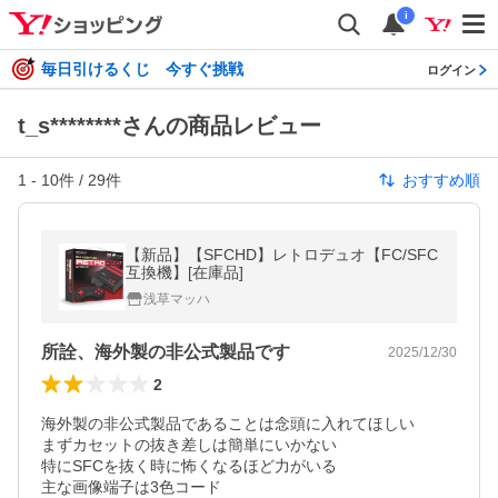
i
毎日引けるくじ 今すぐ挑戦
ログイン
t_s********さんの商品レビュー
1
-
10
件 /
29
件
おすすめ順
【新品】【SFCHD】レトロデュオ【FC/SFC
互換機】[在庫品]
浅草マッハ
所詮、海外製の非公式製品です
2025/12/30
2
海外製の非公式製品であることは念頭に入れてほしい

まずカセットの抜き差しは簡単にいかない

特にSFCを抜く時に怖くなるほど力がいる

主な画像端子は3色コード
