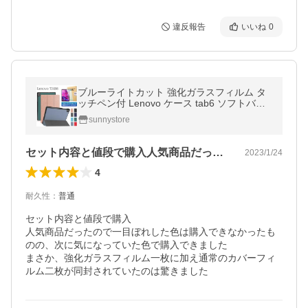
違反報告
いいね
0
ブルーライトカット 強化ガラスフィルム タ
ッチペン付 Lenovo ケース tab6 ソフトバン
ク A101LV レノボ タブ6 softbank カバー オ
sunnystore
ートスリープ 耐衝撃
セット内容と値段で購入人気商品だったの…
2023/1/24
4
耐久性
：
普通
セット内容と値段で購入

人気商品だったので一目ぼれした色は購入できなかったも
のの、次に気になっていた色で購入できました

まさか、強化ガラスフィルム一枚に加え通常のカバーフィ
ルム二枚が同封されていたのは驚きました