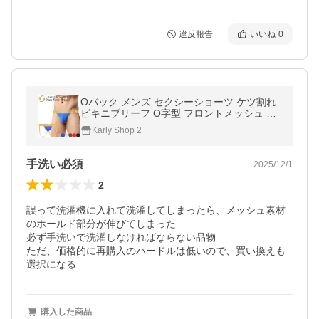
違反報告
いいね
0
Oバック メンズ セクシーショーツ ケツ割れ
ビキニブリーフ O字型 フロントメッシュ ス
ケスケ 透ける ウエストゴム 開放感 過激 エ
Karly Shop 2
ロい 黒 白 赤 青 茶 mk004
手洗い必須
2025/12/1
2
誤って洗濯機に入れて洗濯してしまったら、メッシュ素材
のホールド部分が伸びてしまった

必ず手洗いで洗濯しなければならない品物

ただ、価格的に再購入のハードルは低いので、買い換えも
選択になる
購入した商品