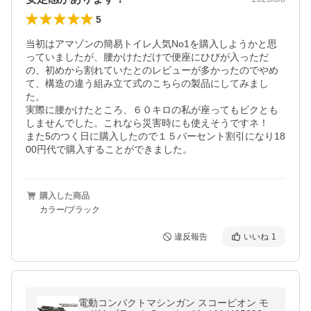
5
当初はアマゾンの簡易トイレ人気No1を購入しようかと思
っていましたが、腰かけただけで便座にひびが入っただ
の、初めから割れていたとのレビューが多かったのでやめ
て、構造の違う組み立て式のこちらの製品にしてみまし
た。

実際に腰かけたところ、６０キロの私が座ってもビクとも
しませんでした。これなら災害時にも使えそうですネ！

また5のつく日に購入したので１５パーセント割引になり18
00円代で購入することができました。
購入した商品
カラー/ブラック
違反報告
いいね
1
電動コンパクトマシンガン スコーピオン モ