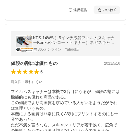
違反報告
いいね
0
KFS-14WS ）5インチ液晶フィルムスキャナ
ーKenkoケンコー・トキナー）ネガスキャナ
ー
365オンライン Yahoo!店
値段の割には優れもの
2021/5/16
5
耐久性
：
壊れにくい
フイルムスキャナーは本機で3台目になるが、値段の割には
機能的にも優れた商品である。

この値段でより高画質を求めている人がいるようだがそれ
は無理というもの。

本機による画質は非常に良くA3判にプリントするのにも十
分であった。

ただ不満を言うなら、スキャンエリアが若干狭く、広角で
の撮影したものが収まり切れないという点であろうか…。