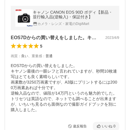
キャノン CANON EOS 90D ボディ【新品・
並行輸入品(逆輸入)・保証付き】
カメラ・レンズ・家電のDigiMart
EOS7Dからの買い替えをしました。キ…
2023/4/9
5
画質
：
良い
、
重量感
：
普通
EOS7Dからの買い替えをしました。

キヤノン最後の一眼レフと言われていますが、秒間10枚連
写はとても良く素晴らしいです。

画素数が3250万画素ですが、A3版にプリントするには200
0万画素あれば十分です。

逆輸入品なので、値段が14万円というのも魅力的でした。

トリセツは英語なので、ネットでも調べることが出来ます
が、いちいち見るのも面倒なので撮影ガイドブックを別に
購入しました。
違反報告
いいね
0