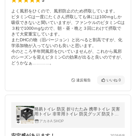
5
よく風邪をひくので、風邪防止のため摂取しています。

ビタミンCは一度にたくさん摂取しても体には100ｍgしか
吸収できないと聞いていますが、ファンケルのビタミンCは
３粒で1000ｍgなので、朝・昼・晩と３回にわけて摂取で
きて大変重宝しています。

またDHCの物（旧バージョン）と比べると割高ですが、化
学添加物が入ってないのも良いと思います。

今のところ半年間風邪をひいていませんが、これから風邪
のシーズンを迎えビタミンCの効果が出ると良いのですが、
どうかなぁ…………。
違反報告
いいね
0
簡易トイレ 防災 折りたたみ 携帯トイレ 災害
用トイレ 非常用トイレ 防災グッズ 防災トイ
レ 本体 トイレ ポータブルトイレ 災害用 災
アカネA SHOP
害グッズ 折りたたみトイレ
安定感があります！
2026/6/8