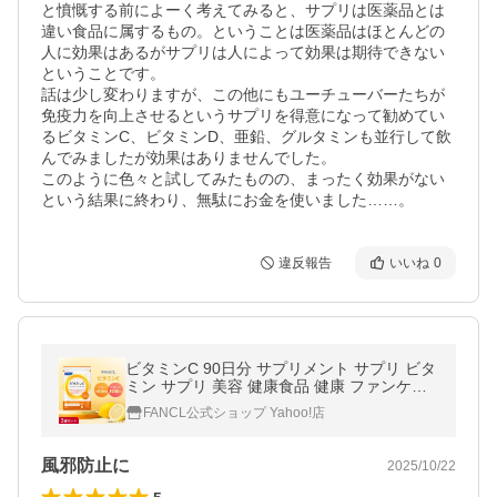
と憤慨する前によーく考えてみると、サプリは医薬品とは
違い食品に属するもの。ということは医薬品はほとんどの
人に効果はあるがサプリは人によって効果は期待できない
ということです。

話は少し変わりますが、この他にもユーチューバーたちが
免疫力を向上させるというサプリを得意になって勧めてい
るビタミンC、ビタミンD、亜鉛、グルタミンも並行して飲
んでみましたが効果はありませんでした。

このように色々と試してみたものの、まったく効果がない
という結果に終わり、無駄にお金を使いました……。
違反報告
いいね
0
ビタミンC 90日分 サプリメント サプリ ビタ
ミン サプリ 美容 健康食品 健康 ファンケル
FANCL 公式
FANCL公式ショップ Yahoo!店
風邪防止に
2025/10/22