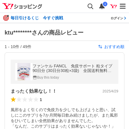
i
毎日引けるくじ 今すぐ挑戦
ログイン
ktu********さんの商品レビュー
1
-
10
件 /
49
件
おすすめ順
ファンケル FANCL 免疫サポート 粒タイプ
90日分 (30日分30粒×3袋) 全国送料無料
賞味期限2028.04
Buy this today
まったく効果なし！！
2025/4/29
1
風邪をよく引くので免疫力を少しでも上げようと思い、試
しにこのサプリを7か月間毎日飲み続けましたが、また風邪
をひいてしまい全然効果がありませんでした。

「なんだ、このサプリはまったく効果ないじゃないか！」