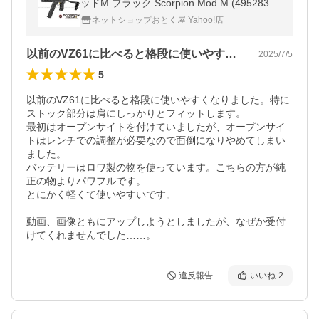
ッドM ブラック Scorpion Mod.M (49528391
75380)
ネットショップおとく屋 Yahoo!店
以前のVZ61に比べると格段に使いやす…
2025/7/5
5
以前のVZ61に比べると格段に使いやすくなりました。特に
ストック部分は肩にしっかりとフィットします。

最初はオープンサイトを付けていましたが、オープンサイ
トはレンチでの調整が必要なので面倒になりやめてしまい
ました。

バッテリーはロワ製の物を使っています。こちらの方が純
正の物よりパワフルです。

とにかく軽くて使いやすいです。

動画、画像ともにアップしようとしましたが、なぜか受付
けてくれませんでした……。
違反報告
いいね
2