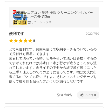
エアコン 洗浄 掃除 クリーニング 用 カバー
ホース長 約3m
サニーシトラス
便利です
2020/7/30
5
とても便利です。何回も使えて収納ポーチもついているの
で片付けも容易にできます。

装着して洗っている時、ヒモを引いて洗い口を狭くするの
ですがそれだけでは排水口に水が行かず違うところから流
れてしまいます。両サイドの下側から紐で吊す感じにした
ら上手く使えるのでそのように使ってます。物は丈夫に出
来てるのでとても良いですよ。それとマスキングテープを
使って後ろ側も貼った方がより水漏れしないです
違反報告
いいね
0