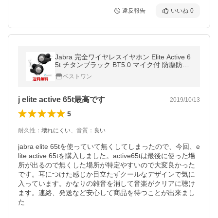
違反報告
いいね
0
Jabra 完全ワイヤレスイヤホン Elite Active 6
5t チタンブラック BT5.0 マイク付 防塵防水I
P56 2台同時接続 国内正規品
ベストワン
j elite active 65t最高です
2019/10/13
5
耐久性
：
壊れにくい
、
音質
：
良い
jabra elite 65tを使っていて無くしてしまったので、今回、e
lite active 65tを購入しました。active65tは最後に使った場
所が出るので無くした場所が特定やすいので大変良かった
です。耳につけた感じか目立たずクールなデザインで気に
入っています。かなりの雑音を消して音楽がクリアに聴け
ます。連絡、発送など安心して商品を待つことが出来まし
た