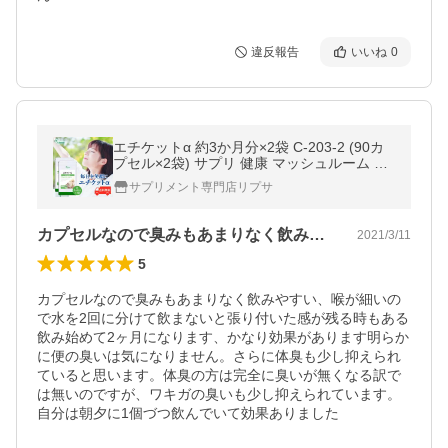
違反報告
いいね
0
エチケットα 約3か月分×2袋 C-203-2 (90カ
プセル×2袋) サプリ 健康 マッシュルーム カ
テキン 酪酸菌 配合
サプリメント専門店リプサ
カプセルなので臭みもあまりなく飲みやす…
2021/3/11
5
カプセルなので臭みもあまりなく飲みやすい、喉が細いの
で水を2回に分けて飲まないと張り付いた感が残る時もある

飲み始めて2ヶ月になります、かなり効果があります明らか
に便の臭いは気になりません。さらに体臭も少し抑えられ
ていると思います。体臭の方は完全に臭いが無くなる訳で
は無いのですが、ワキガの臭いも少し抑えられています。

自分は朝夕に1個づつ飲んでいて効果ありました