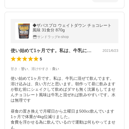
◆ザバスプロ ウェイトダウン チョコレート
風味 31食分 870g
サンドラッグe-shop
使い始めて1ヶ月です。私は、牛乳に混ぜ…
2021/6/23
5
甘さ
：
甘い
、
溶けやすさ
：
良い
使い始めて1ヶ月です。私は、牛乳に混ぜて飲んでます。

溶け込みは、良い方だと思います。朝作って昼に飲みます
が飲む前にシェイクして飲めばダマも無く沈澱もしてませ
んチョコレート風味は牛乳と混ぜれば飲みやすいです。水
は無理です

昼食の置き換えで月曜日から土曜日ま500cc飲んでいます

1ヶ月で体重が4kg位減りました。

食費を浮かせる為に飲んでいるので運動は何もやってませ
ん