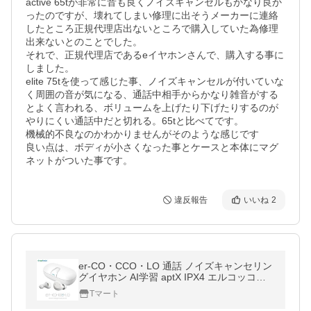
active 65tが非常に音も良くノイズキャンセルもかなり良か
ったのですが、壊れてしまい修理に出そうメーカーに連絡
したところ正規代理店出ないところで購入していた為修理
出来ないとのことでした。

それで、正規代理店であるeイヤホンさんで、購入する事に
しました。

elite 75tを使って感じた事、ノイズキャンセルが付いていな
く周囲の音が気になる、通話中相手からかなり雑音がする
とよく言われる、ボリュームを上げたり下げたりするのが
やりにくい通話中だと切れる。65tと比べてです。

機械的不良なのかわかりませんがそのような感じです

良い点は、ボディが小さくなった事とケースと本体にマグ
ネットがついた事です。
違反報告
いいね
2
er-CO・CCO・LO 通話 ノイズキャンセリン
グイヤホン AI学習 aptX IPX4 エルコッコロ
イアフレド (06)
Tマート