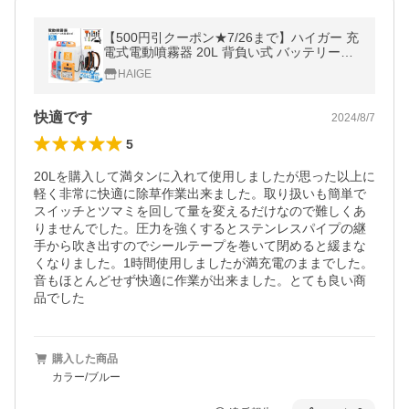
【500円引クーポン★7/26まで】ハイガー 充
電式電動噴霧器 20L 背負い式 バッテリー式
コードレス ノズル6種付 HG-KBS20L 1年保
HAIGE
証
快適です
2024/8/7
5
20Lを購入して満タンに入れて使用しましたが思った以上に
軽く非常に快適に除草作業出来ました。取り扱いも簡単で
スイッチとツマミを回して量を変えるだけなので難しくあ
りませんでした。圧力を強くするとステンレスパイプの継
手から吹き出すのでシールテープを巻いて閉めると緩まな
くなりました。1時間使用しましたが満充電のままでした。
音もほとんどせず快適に作業が出来ました。とても良い商
品でした
購入した商品
カラー/ブルー