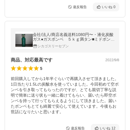
違反報告
いいね
0
会社/法人/商店名義送料1080円〜・液化炭酸
ガス●ガスボンベ ５ｋｇ満タン■ミドボン■
残量計付新品■生樽サーバーも可能■ アサヒ
シカゴスリーセブン
ビール
商品、対応最高です
2022/9/8
5
前回購入してから1年半ぐらいで再購入させて頂きました。
1日当たり1.5Lの炭酸水を使っていました。今回初めて空ボ
ンベを引き取ってもらったのですが、とても親切丁寧な説
明で簡単に送り状も一緒に着けてもらい、届いたら即空ボ
ンベを持って行ってもらえるようにして頂きました。届い
たボンベもとても綺麗で安心して使えています。今後もお
世話になりたいと思います。
違反報告
いいね
12