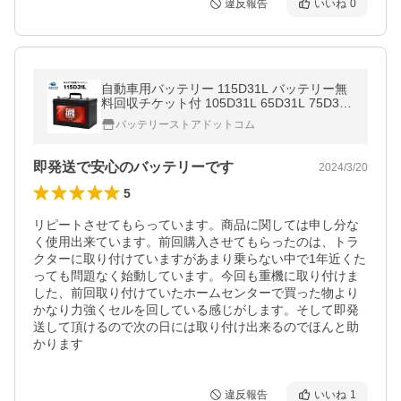
違反報告
いいね
0
自動車用バッテリー 115D31L バッテリー無
料回収チケット付 105D31L 65D31L 75D31L
85D31L 90D31L 95D31L 100D31L 110D31L
バッテリーストアドットコム
互換 スーパーナット 充電制御車対応
即発送で安心のバッテリーです
2024/3/20
5
リピートさせてもらっています。商品に関しては申し分な
く使用出来ています。前回購入させてもらったのは、トラ
クターに取り付けていますがあまり乗らない中で1年近くた
っても問題なく始動しています。今回も重機に取り付けま
した、前回取り付けていたホームセンターで買った物より
かなり力強くセルを回している感じがします。そして即発
送して頂けるので次の日には取り付け出来るのでほんと助
かります
違反報告
いいね
1