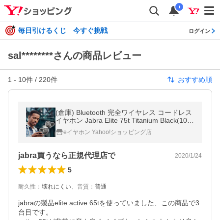
i
毎日引けるくじ 今すぐ挑戦
ログイン
sal********さんの商品レビュー
1
-
10
件 /
220
件
おすすめ順
(倉庫) Bluetooth 完全ワイヤレス コードレス
イヤホン Jabra Elite 75t Titanium Black(100-
99090000-40)
eイヤホン Yahoo!ショッピング店
jabra買うなら正規代理店で
2020/1/24
5
耐久性
：
壊れにくい
、
音質
：
普通
jabraの製品elite active 65tを使っていました、この商品で3
台目です。
