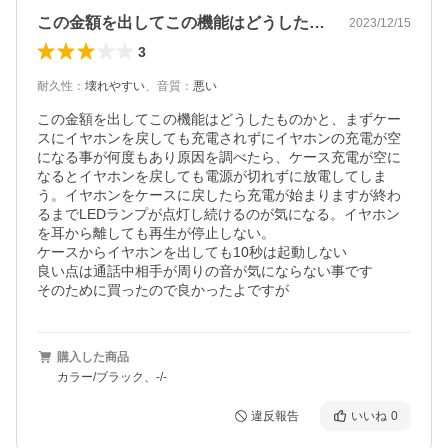
この金額を出してこの機能はどうしたもの…
2023/12/15
3
耐久性
：
壊れやすい
、
音質
：
悪い
この金額を出してこの機能はどうしたものかと、まずケー
スにイヤホンを戻しても充電されずにイヤホンの充電が空
になる事が何度もあり原因を調べたら、ケース充電が空に
なるとイヤホンを戻しても電源が切れずに放電してしま
う。イヤホンをケースに戻したら充電が始まりますが終わ
るまでLEDランプが点灯し続けるのが気になる。イヤホン
を耳から離しても再生が停止しない。

ケースからイヤホンを出しても10秒は起動しない

良い点は通話中相手が周りの音が気にならない事です

そのために買ったので良かったよですが
購入した商品
カラー/ブラック、-/-
違反報告
いいね
0