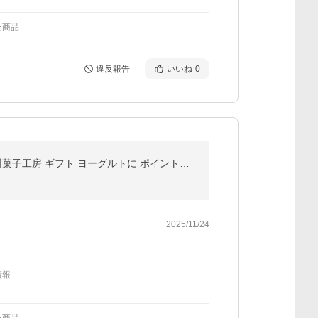
た商品
違反報告
いいね
0
ドライフルーツ 国産 キウイフルーツ 小袋 34g 送料無料 キウイ ドライキウイ メール便 食品 おやつ 南信州菓子工房 ギフト ヨーグルトに ポイント利用 爆買
2025/11/24
情報