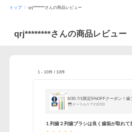
トップ
qrj********さんの商品レビュー
qrj********さんの商品レビュー
1
-
10
件 /
10
件
6/30.7/1限定5%OFFクーポン！
オーラルケアのDOD
１列歯２列歯ブラシは良く歯垢が取れて