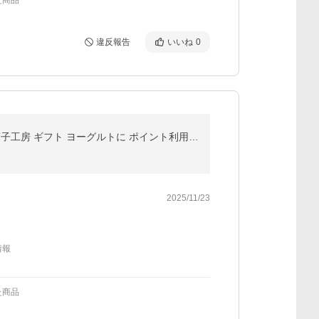
た商品
違反報告
いいね
0
ドライフルーツ 国産 りんご ふじ 大袋 120g 送料無料 リンゴ ドライりんご メール便 食品 おやつ 南信州菓子工房 ギフト ヨーグルトに ポイント利用 超PayPay祭
2025/11/23
情報
た商品