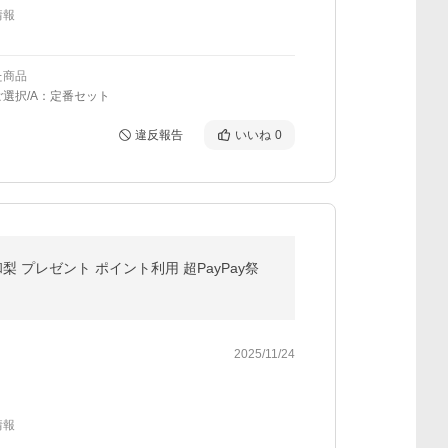
情報
た商品
選択/A：定番セット
違反報告
いいね
0
梨 プレゼント ポイント利用 超PayPay祭
2025/11/24
情報