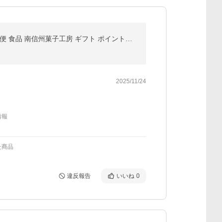
ドライフルーツ パイナップル 小袋 50g 送料無料 国内加工 おやつ パイン ドライパイン スティック メール便 食品 南信州菓子工房 ギフト ポイント利用 爆買
2025/11/24
情報
た商品
違反報告
いいね
0