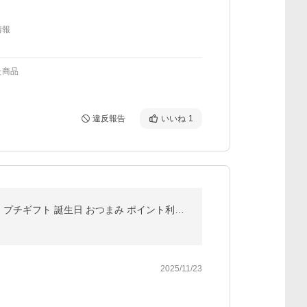
情報
た商品
違反報告
いいね
1
ドライフルーツ 国産 お試し 食べ比べ7種セット 送料無料 1000円 食品 メール便 ギフト プレゼント おやつ プチギフト 誕生日 おつまみ ポイント利用 超PayPay祭
2025/11/23