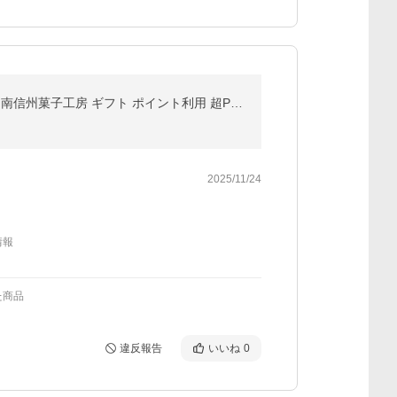
ドライフルーツ 国産 梅 小袋 30g 送料無料 うめ ウメ ドライ梅 白加賀梅 甘酸っぱい メール便 食品 おやつ 南信州菓子工房 ギフト ポイント利用 超PayPay祭
2025/11/24
情報
た商品
違反報告
いいね
0