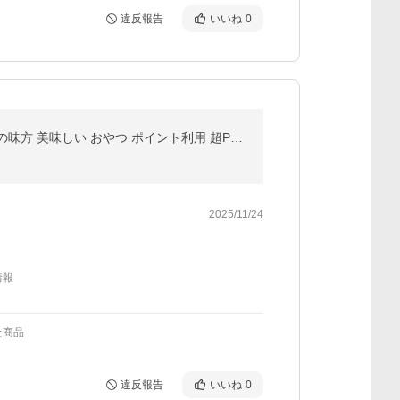
違反報告
いいね
0
ドライいちじく ドライフルーツ 大袋93ｇ 無花果 イチジク 国産 食物繊維 濃縮 半生 ヨーグルト 紅茶 女性の味方 美味しい おやつ ポイント利用 超PayPay祭
2025/11/24
情報
た商品
違反報告
いいね
0