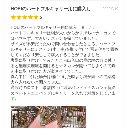
HOEIのハートフルキャリー用に購入し…
2023/9/19
5
HOEIのハートフルキャリー用に購入しました。

ハートフルキャリーは網が太いからか手持ちのナスカンで
はハマらず、大きいナスカンを探していました。

サイズが不安だったので問い合わせしたところ、ハートフ
ルキャリーにナスカン(小、中)を取り付けた写真付きで回答
してくださり安心して購入することができました。

実際に取り付けしてみたところ出入口の扉の端の方に付け
ると無理矢理鍵を開けるとナスカンが開いてしまうので真
ん中に取り付けた方が良さそうでした。

真ん中につけた場合は端につけた時より鍵が固いので結構
力を入れないと開きません。

通院時のロスト、事故防止に結束バンド＋ナスカン＋荷締
めベルト＋エコバッグにキャリーを入れて対策をしていま
す。