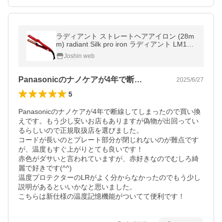
ラディアント ストレートヘアアイロン (28m
m) radiant Silk pro iron ラディアント LM125
-R 返品種別A
Joshin web
Panasonicのナノケアが4年で断…
2025/6/27
5
Panasonicのナノケアが4年で断線してしまったので買い換
えです。もう少し安いお店もありますが偽物が出回ってい
るらしいので正規取扱店を選びました。

コードが長いのとプレート部分が閉じれないのが難点です
が、温度もすぐ上がりとても良いです！

赤色がダサいと言われていますが、赤好きなのでむしろ綺
麗で好きです(^^)

温度プロテクターのLRがよく分からなかったのでもう少し
説明があるといいかなと思いました。

こちらは新仕様の温度記憶機能がついてて便利です！