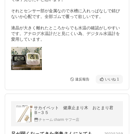
それとセンサー部が金属なので水槽に入れっぱなしで錆び
ないか心配です。全部ゴムで覆って欲しいです。

液晶が大きく離れたところからでも水温の確認がしやすい
です。アナログ水温計だと見にくい為、デジタル水温計を
愛用しています。
違反報告
いいね
1
サカイペット 健康止まり木 おとまり君
Ｂ−３５
チャーム charm ヤフー店
足が弱くなってきた老鳥さんにとても良い…
2022/12/19