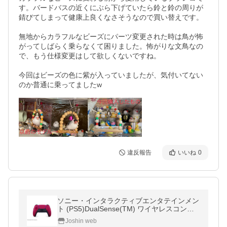
す。バードバスの近くにぶら下げていたら鈴と鈴の周りが
錆びてしまって健康上良くなさそうなので買い替えです。

無地からカラフルなビーズにパーツ変更された時は鳥が怖
がってしばらく乗らなくて困りました。怖がりな文鳥なの
で、もう仕様変更はして欲しくないですね。

今回はビーズの色に紫が入っていましたが、気付いてない
のか普通に乗ってましたw
違反報告
いいね
0
ソニー・インタラクティブエンタテインメン
ト (PS5)DualSense(TM) ワイヤレスコント
ローラー コズミック レッド 返品種別B
Joshin web