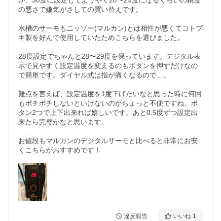
が、30度に設定してようやく28〜29度になるくらいの精度
の悪さで嫌気がさしての買い替えです。

水槽のサーモもニッソー(マルカン)とは相性が悪くてコトブ
キ製を好んで使用していたためこちらを選びました。

28度設定でちゃんと28〜29度を保っています。デジタル表
示で見やすく設定温度を変えるのもボタンを押すだけなの
で簡単です。ダイヤル式は指が痛くなるので…。

難点を言えば、設定温度を1度下げたいなと思った時に何回
もポチポチしないといけないのがちょっと不便ですね。ボ
タン2つで上下出来れば嬉しいです。あと0.5度ずつ設定出
来たら完璧かなと思います。

お値段もマルカンのデジタルサーモと比べると非常にお安
くこちらがおすすめです！
違反報告
いいね
1