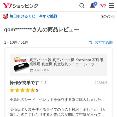
i
毎日引けるくじ 今すぐ挑戦
ログイン
gom********さんの商品レビュー
1
-
10
件 /
51
件
おすすめ順
真空パック器 真空パック機 Kocokara 家庭用
業務用 真空機 真空脱気シーラー シーラー 真
空パック 吸引力85Kpa 専用袋100枚プレゼ
JOY-SHOP
ント 安全装置搭載
操作が簡単です！！
2022/6/8
5
小鳥用のシード、ペレットを保存する為に購入しました。

安価なポリ袋を使えるタイプのものも検討しましたが、脱
気した後こすれたりすると袋に穴が開いて空気が入ってし