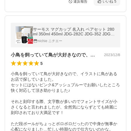
違反報告
いいね
5
サーモス マグカップ 名入れ ペアセット 280
ml 350ml 450ml JDG-282C JDG-352 JDG-4
52C Thermos (2個セット ギフト ラッピング
nichie ニチエー
プレゼント)
小鳥を飼っていて鳥が大好きなので、イラ…
2023/12/8
5
小鳥を飼っていて鳥が大好きなので、イラストに鳥がある
お店で探していました。

セットにはないピンク&アッシュブルーでお願いしたところ
快く対応して頂き助かりました♪

それと刻印する際、文字数が多いのでフォントサイズが小
さくなると言われましたが、全然気にならずとても綺麗に
刻印されており大満足です！

ただ段ボールがちょっとボロボロだったので中身が無事か
心配になりました…忙しい時期なので仕方ないのかな。