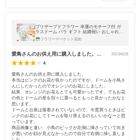
プリザーブドフラワー 幸運のモチーフ付 ガ
ラスドーム バラ ギフト 結婚祝い おしゃれ
誕生日 プレゼント 女性 還暦 退職 祝い ブリ
フラワーマーケット花由
ザードフラワー お中元 夏
愛鳥さんのお供え用に購入しました。本当…
2023/6/26
4
愛鳥さんのお供え用に購入しました。

本当はピンクのお花が良かったのですが、ドームを小鳥さ
んにしたかったのでオレンジのお花にしました。

結果、オレンジのお花もとても可愛かったです。でもお花
の色とドームの形を別々に選べるともっと良かったかなと
思います。

ドームと台座は接着されていないので、今度買うときはピ
ンクのお花にしてドームを取り替えるのもいいかなーと思
っています。

商品画像と違い、小鳥のピックが左側に挿さっていて向き
が悪いのか顔が見えなかったので自分で右側に挿し直しま
した。
