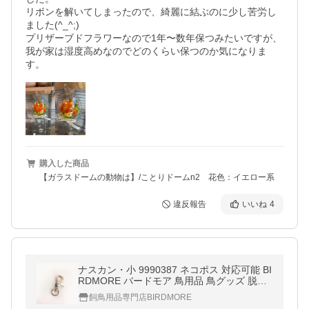
リボンを解いてしまったので、綺麗に結ぶのに少し苦労し
ました(^_^;)

プリザーブドフラワーなので1年〜数年保つみたいですが、
我が家は湿度高めなのでどのくらい保つのか気になりま
す。
購入した商品
【ガラスドームの動物は】/ことりドームn2 花色：イエロー系
違反報告
いいね
4
ナスカン・小 9990387 ネコポス 対応可能 BI
RDMORE バードモア 鳥用品 鳥グッズ 脱走
防止 ロック 鳥 とり
飼鳥用品専門店BIRDMORE