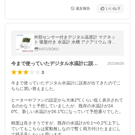
違反報告
いいね
0
外部センサー付きデジタル温度計 マグネッ
ト 吸盤付き 水温計 水槽 アクアリウム 冷蔵
庫 冷凍庫 (ホワイト) HATUSOKU
HATUSOKU
今まで使っていたデジタル水温計に誤差が…
2023/8/28
3
今まで使っていたデジタル水温計に誤差が出てきたのでこ
ちらに買い替えました。

ヒーターやファンの設定から大体2℃くらい低く表示されて
るのかな？と予想していましたが、既存の水温計が24.
0℃、新しい水温計が26.1℃になっていて予想通りでした。

精度は良さそうですが、既存の水温計が0.1〜0.2℃上下し
ていてもこちらは変動無しなので暫く両方付けたままにし
て様子見したいと思います。
