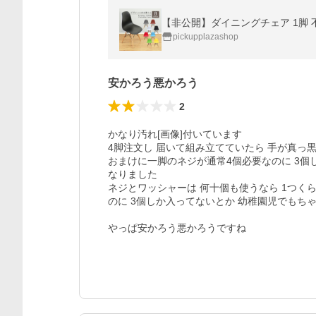
【非公開】ダイニングチェア 1脚 不
pickupplazashop
安かろう悪かろう
2
かなり汚れ[画像]付いています

4脚注文し 届いて組み立てていたら 手が真っ黒
おまけに一脚のネジが通常4個必要なのに 3個
なりました

ネジとワッシャーは 何十個も使うなら 1つく
のに 3個しか入ってないとか 幼稚園児でもちゃ
やっぱ安かろう悪かろうですね