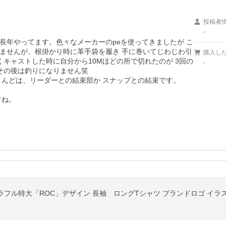
投稿者
-
長年やってます。色々なメーカーのpeを使ってきましたが こ
ませんが、根掛かり時に革手袋を履き 手に巻いてじわじわ引
購入し
くキャストした時に自分から10Mほどの所で切れたのが 3回の
-
その後は釣りになりません笑

んどは、リーダーとの結束部か スナップとの結束です。

すね。
 カラフル特大「ROC」デザイン 長袖 ロングTシャツ ブランドロゴ イラ