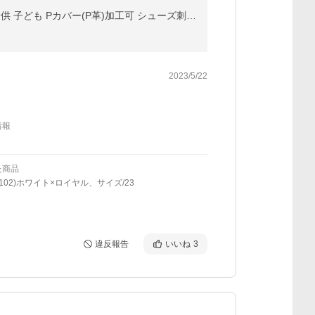
交換無料 野球 スパイク ジュニア ポイント アシックス スターシャインS2 マジックテープ 紐 1124A008 子供 子ども Pカバー(P革)加工可 シューズ刺繍可(S)
2023/5/22
情報
た商品
(102)ホワイト×ロイヤル、サイズ/23
違反報告
いいね
3