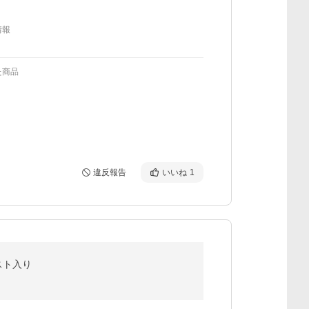
情報
た商品
違反報告
いいね
1
スト入り