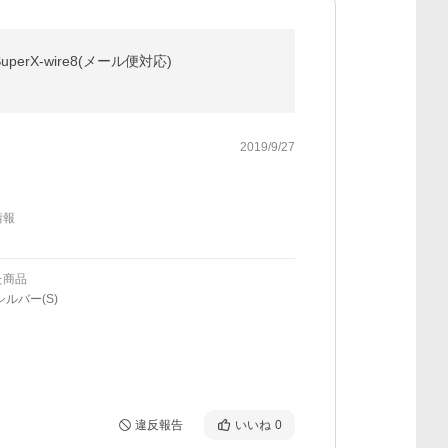
uperX-wire8(メール便対応)
2019/9/27
情報
た商品
シルバー(S)
違反報告
いいね
0