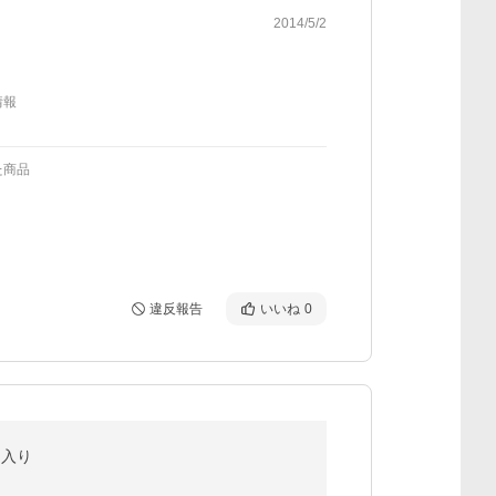
2014/5/2
情報
た商品
違反報告
いいね
0
ト入り