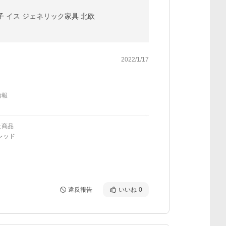
子 イス ジェネリック家具 北欧
2022/1/17
情報
た商品
レッド
違反報告
いいね
0