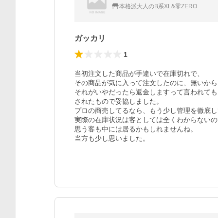
本格派大人のB系XL&零ZERO
ガッカリ
1
当初注文した商品が手違いで在庫切れで、

その商品が気に入って注文したのに、無いから
それがいやだったら返金しますって言われても
されたもので妥協しました。

プロの商売してるなら、もう少し管理を徹底し
実際の在庫状況は客としては全くわからないの
思う客も中には居るかもしれませんね。

当方も少し思いました。