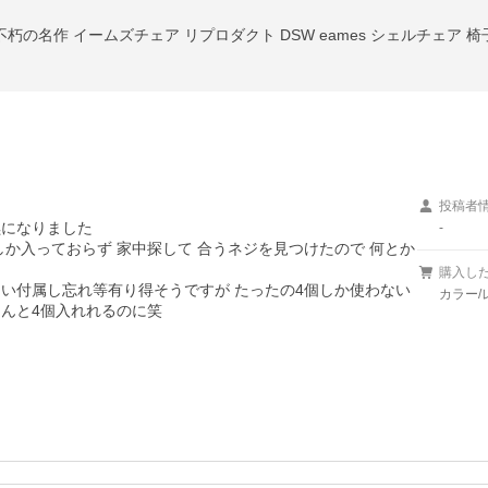
朽の名作 イームズチェア リプロダクト DSW eames シェルチェア 椅
投稿者
になりました

-
しか入っておらず 家中探して 合うネジを見つけたので 何とか
購入し
らい付属し忘れ等有り得そうですが たったの4個しか使わない
カラー/
んと4個入れれるのに笑
