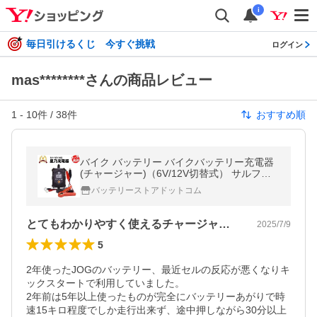
i
毎日引けるくじ 今すぐ挑戦
ログイン
mas********さんの商品レビュー
1
-
10
件 /
38
件
おすすめ順
バイク バッテリー バイクバッテリー充電器
(チャージャー)（6V/12V切替式） サルフェ
ーション除去機能 トリクル充電機能で冬の
バッテリーストアドットコム
間も付けっ放しOK PSE新基準対応
とてもわかりやすく使えるチャージャーです
2025/7/9
5
2年使ったJOGのバッテリー、最近セルの反応が悪くなりキ
ックスタートで利用していました。

2年前は5年以上使ったものが完全にバッテリーあがりで時
速15キロ程度でしか走行出来ず、途中押しながら30分以上