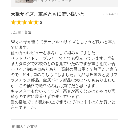
アイリストップマート
護 キャスター付き
天板サイズ、重さともに使い良いと
2024/4/21
5
安定感
：
普通
88才の母が軽くてテーブルのサイズもちょうど良いと喜ん
でいます。

他の方のレビューを参考にして組み立てました。

ベッドサイドテーブルとしてとても役立っています。当初
某カタログで木製のものを見ていたのですが重さを問い合
わせると約6キロ余りあり、高齢の母は重くて無理だと言う
ので、約4キロのこちらにしました。商品は外国製とありプ
ラスチック部品、金属パイプ部品の穴のバリもありました
が、この価格で送料込みはお買得だと思います。

キャスターも付いてますが、高さが高くなるのとやはり高
齢なので逆に装着せずで使っています。

畳の部屋ですが敷物の上で使うのでそのままの方が良いと
言ってました。
購入した商品