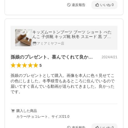
違反報告
いいね
0
キッズムートンブーツ ブーツ ショート ぺた
んこ 子供靴 キッズ靴 秋冬 スエード 黒 ブラ
ック 15.0センチ 21cm 22cm amiamiアミア
アミアミヤフー店
ミAmiAmi
孫娘のプレゼント、喜んでくれて良かった。
2024/4/21
5
孫娘のプレゼントとして購入。画像を本人に色々見せてこ
の色にしました。冬季積雪もあるところに住んでいるので
届いてすぐ喜んでいる動画が送られてきました。良かった
です。
購入した商品
カラー/チョコレート、サイズ/21.0
違反報告
いいね
0