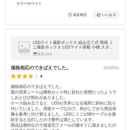
カラー/ホワイト
違反報告
いいね
6
LEDライト撮影ボックス 組み立て式 簡易 ミ
ニ撮影ボックス LEDライト搭載 小物 スタジ
オ 撮影キット 折りたたみ
直店.com
価格相応のできばえでした。
2018/5/11
4
価格相応のできばえでした。

黒の背景シートは梱包セット時に折れた状態だったようで
しわとひび割れがありました。

ケース組み立てると、LEDが天井になる場所に斜めに貼り
付いていました。両面テープなので、剥がしてから商品画
像を参考に付け替えました。LEDにミニUSBケーブルを接
続すると点灯したので要件は満たしています。

商品は都内なので発送完了メールの後すぐに届きましたの