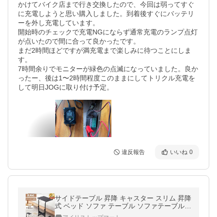
かけてバイク店まで行き交換したので、今回は弱ってすぐ
に充電しようと思い購入しました。到着後すぐにバッテリ
ーを外し充電しています。

開始時のチェックで充電NGにならず通常充電のランプ点灯
が点いたので間に合って良かったです。

まだ2時間ほどですが満充電まで楽しみに待つことにしま
す。

7時間余りでモニターが緑色の点滅になっていました。良か
ったー、後は1〜2時間程度このままにしてトリクル充電を
して明日JOGに取り付け予定。
違反報告
いいね
0
サイドテーブル 昇降 キャスター スリム 昇降
式 ベッド ソファ テーブル ソファテーブル
ベッドサイドテーブル 白 黒 昇降テーブル 介