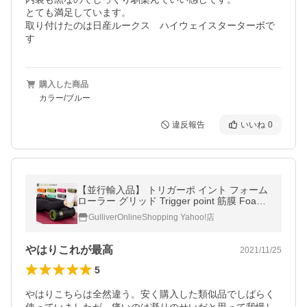
とても満足しています。

取り付けたのは日産ルークス　ハイウェイスターターボで
す
購入した商品
カラー/ブルー
違反報告
いいね
0
【並行輸入品】 トリガーポ イント フォーム
ローラー グリッド Trigger point 筋膜 Foam
Roller GRID ストレッチ トレーニング マッ
GulliverOnlineShopping Yahoo!店
サージ 筋膜リリー
やはりこれが最高
2021/11/25
5
やはりこちらは全然違う。安く購入した類似品でしばらく