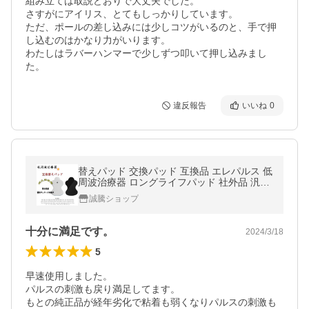
組み立ては取説どおりで大丈夫でした。

さすがにアイリス、とてもしっかりしています。

ただ、ポールの差し込みには少しコツがいるのと、手で押
し込むのはかなり力がいります。

わたしはラバーハンマーで少しずつ叩いて押し込みまし
た。
違反報告
いいね
0
替えパッド 交換パッド 互換品 エレパルス 低
周波治療器 ロングライフパッド 社外品 汎用
パッド 4枚 6枚 8枚 10枚 12枚 セット お試し
誠騰ショップ
購入
十分に満足です。
2024/3/18
5
早速使用しました。

パルスの刺激も戻り満足してます。

もとの純正品が経年劣化で粘着も弱くなりパルスの刺激も