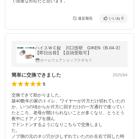
で迅速な対応だと思います。
違反報告
いいね
0
ハイスＷＣ錠 川口技研 GIKEN《B-04-3》
【即日出荷】【店頭受取可】
ホームウェアショップクギセイ
簡単に交換できました
2025/3/4
5
交換できて助かりました。

築40数年の家のトイレ、ワイヤーが片方だけ切れていたの
か、いつの頃からか片方に回すだけの一方通行で使ってい
たところ、老母が開けられないことが多くなり、とうとう
夜中にドアノブを掴ん

でドンドンするようになりこちらで交換しまし

た。

ノブ側の元のネジ穴が少しずれていたのか左右で回した時