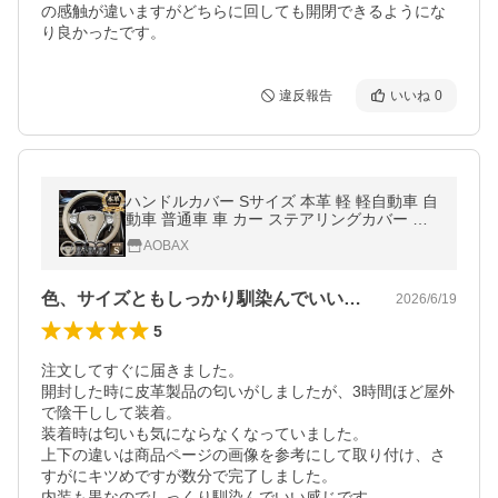
の感触が違いますがどちらに回しても開閉できるようにな
り良かったです。
違反報告
いいね
0
ハンドルカバー Sサイズ 本革 軽 軽自動車 自
動車 普通車 車 カー ステアリングカバー 革
可愛い おしゃれ 高級感 上品 上質 かわいい
AOBAX
かっこいい
色、サイズともしっかり馴染んでいい感じ
2026/6/19
5
注文してすぐに届きました。

開封した時に皮革製品の匂いがしましたが、3時間ほど屋外
で陰干しして装着。

装着時は匂いも気にならなくなっていました。

上下の違いは商品ページの画像を参考にして取り付け、さ
すがにキツめですが数分で完了しました。

内装も黒なのでしっくり馴染んでいい感じです。
