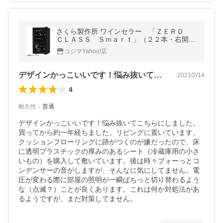
さくら製作所 ワインセラー 「ＺＥＲＯ
ＣＬＡＳＳ Ｓｍａｒｔ」（２２本・右開
き） ＳＢ２２ ブラック （標準設置無料）
コジマYahoo!店
デザインかっこいいです！悩み抜いてこち…
2021/2/14
4
耐久性
：
普通
デザインかっこいいです！悩み抜いてこちらにしました。
買ってから約一年経ちました。リビングに置いています。
クッションフローリングに跡がつくのが嫌だったので、床
に透明プラスチックの厚みのあるシート（冷蔵庫用の小さ
いもの）を購入して敷いています。後は時々ブォーっとコ
ンデンサーの音がしますが、そんなに気にしてません。電
圧が変わる際に部屋の照明が一瞬ぱちっと切り替わるよう
な（点滅？）ことが良くあります。これは何か対処法があ
るようですが、まだ対策してません。