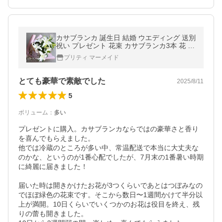
カサブランカ 誕生日 結婚 ウエディング 送別
祝い プレゼント 花束 カサブランカ3本 花 ギ
フト フラワー 母 送別 退職祝い 高級 香り 結
プリティ マーメイド
婚記念日 敬老の日
とても豪華で素敵でした
2025/8/11
5
ボリューム
：
多い
プレゼントに購入。カサブランカならではの豪華さと香り
を喜んでもらえました。

他では冷蔵のところが多い中、常温配送で本当に大丈夫な
のかな、というのが1番心配でしたが、7月末の1番暑い時期
に綺麗に届きました！

届いた時は開きかけたお花が3つくらいであとはつぼみなの
でほぼ緑色の花束です。そこから数日〜1週間かけて半分以
上が満開。10日くらいでいくつかのお花は役目を終え、残
りの蕾も開きました。
