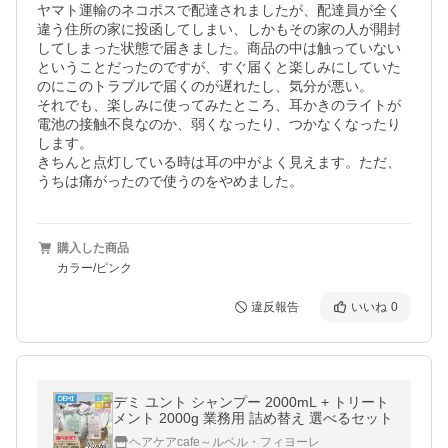
ヤマト運輸のネコポスで配達されましたが、配達員が全く
違う住所の家に投函してしまい、しかもその家の人が開封
してしまった状態で届きました。商品の中は触っていない
ということだったのですが、すぐ届くと楽しみにしていた
のにこのトラブルで届くのが遅れたし、気分が悪い。

それでも、楽しみに使ってみたところ、耳かきのライトが
電池の接触不良なのか、弱くなったり、つかなくなったり
します。

きちんと点灯している時は耳の中がよく見えます。ただ、
うちは痛がったので使うのをやめました。
購入した商品
カラー/ピンク
違反報告
いいね
0
デミ ユント シャンプー 2000mL + トリート
メント 2000g 業務用 詰め替え 選べるセット
ヘアケアcafe～ルベル・フィヨーレ