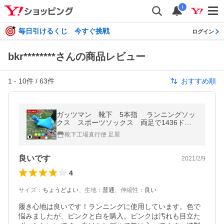
i
毎日引けるくじ 今すぐ挑戦
ログイン
bkr********さんの商品レビュー
1
-
10
件 /
63
件
おすすめ順
ガッツマン 靴下 5本指 ランニングソッ
クス スポーツソックス 両足で1436ドッ
トの滑り止め付き マラソン ウォーキン
靴下工場直行便 足屋
グ 釣り カラバリ豊富
良いです
2021/2/9
4
サイズ
：
ちょうどよい
、
生地
：
普通
、
伸縮性
：
良い
履き心地は良いです！ランニングに使用しています。色で
悩みましたが、ピンクと白を購入。ピンクは汚れも目立た