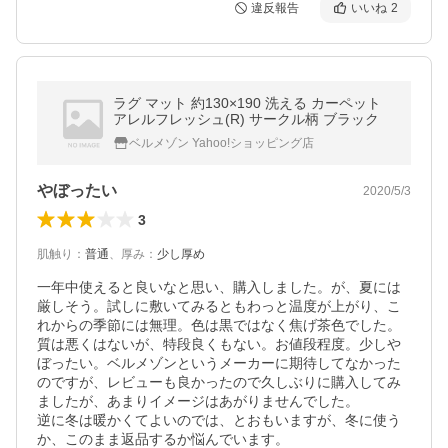
違反報告
いいね
2
ラグ マット 約130×190 洗える カーペット
アレルフレッシュ(R) サークル柄 ブラック
ベルメゾン Yahoo!ショッピング店
やぼったい
2020/5/3
3
肌触り
：
普通
、
厚み
：
少し厚め
一年中使えると良いなと思い、購入しました。が、夏には
厳しそう。試しに敷いてみるともわっと温度が上がり、こ
れからの季節には無理。色は黒ではなく焦げ茶色でした。
質は悪くはないが、特段良くもない。お値段程度。少しや
ぼったい。ベルメゾンというメーカーに期待してなかった
のですが、レビューも良かったので久しぶりに購入してみ
ましたが、あまりイメージはあがりませんでした。

逆に冬は暖かくてよいのでは、とおもいますが、冬に使う
か、このまま返品するか悩んでいます。