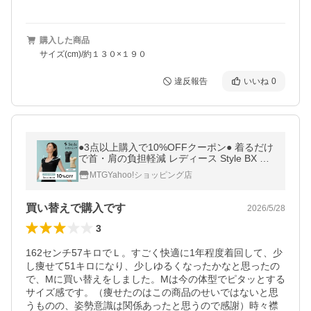
購入した商品
サイズ(cm)/約１３０×１９０
違反報告
いいね
0
●3点以上購入で10%OFFクーポン● 着るだけ
で首・肩の負担軽減 レディース Style BX イ
ンナーウェア Uネック 半袖 スタイル ビーエ
MTGYahoo!ショッピング店
ックス INW 敬老の日
買い替えで購入です
2026/5/28
3
162センチ57キロでＬ。すごく快適に1年程度着回して、少
し痩せて51キロになり、少しゆるくなったかなと思ったの
で、Mに買い替えをしました。Mは今の体型でピタッとする
サイズ感です。（痩せたのはこの商品のせいではないと思
うものの、姿勢意識は関係あったと思うので感謝）時々襟