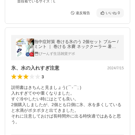
普段着ているサイズ：L
違反報告
いいね
0
熱中症対策 巻ける氷のう 2個セット ブルー /
ミント ｜ 巻ける 氷嚢 ネッククーラー 暑さ
対策 グッズ スポーツ 観戦 ひんやりグッズ
びーんず生活雑貨デポ
冷却
氷、水の入れすぎ注意
2024/7/15
3
説明書はきちんと見ましょう(⌒-⌒; )

入れすぎてやや重くなりました。

すぐ冷やしたい時にはとても良い。

2個購入しましたが、2個とも口側に氷、水を多くしている
と水滴がポタポタと出てきました。

それに注意しておけば長時間外に出る時快適ではあると思
う。