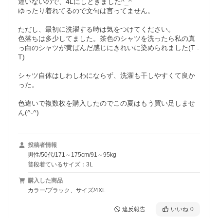
違いないので、4Lにしときました^_^

ゆったり着れてるので文句は言ってません。

ただし、最初に洗濯する時は気をつけてください。

色落ちは多少してました。茶色のシャツを洗ったら私の真
っ白のシャツが黄ばんだ感じにきれいに染められました(T . 
T)

シャツ自体はしわしわにならず、洗濯も干しやすくて良か
った。

色違いで複数枚を購入したのでこの夏はもう買い足しませ
ん(^-^)
投稿者情報
男性/50代/171～175cm/91～95kg
普段着ているサイズ：3L
購入した商品
カラー/ブラック、サイズ/4XL
違反報告
いいね
0