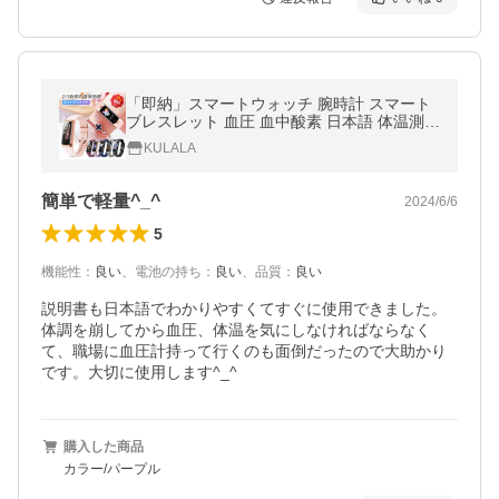
「即納」スマートウォッチ 腕時計 スマート
ブレスレット 血圧 血中酸素 日本語 体温測定
iphone android対応 歩数計 Line 心拍計 健康
KULALA
管理
簡単で軽量^_^
2024/6/6
5
機能性
：
良い
、
電池の持ち
：
良い
、
品質
：
良い
説明書も日本語でわかりやすくてすぐに使用できました。
体調を崩してから血圧、体温を気にしなければならなく
て、職場に血圧計持って行くのも面倒だったので大助かり
です。大切に使用します^_^
購入した商品
カラー/パープル