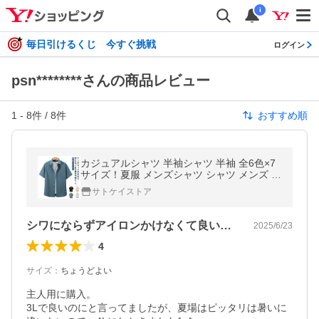
i
毎日引けるくじ 今すぐ挑戦
ログイン
psn********さんの商品レビュー
1
-
8
件 /
8
件
おすすめ順
カジュアルシャツ 半袖シャツ 半袖 全6色×7
サイズ！夏服 メンズシャツ シャツ メンズ 大
きいサイズ 送料無料 ビジネス ゆったり 4L
サトケイストア
シンプル
シワにならずアイロンかけなくて良い^_^
2025/6/23
4
サイズ
：
ちょうどよい
主人用に購入。

3Lで良いのにと言ってましたが、夏場はピッタリは暑いに