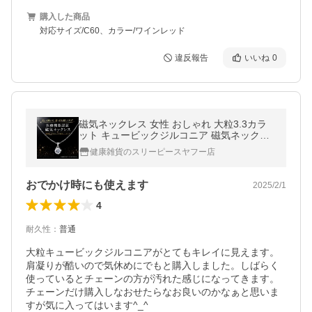
購入した商品
対応サイズ/C60、カラー/ワインレッド
違反報告
いいね
0
磁気ネックレス 女性 おしゃれ 大粒3.3カラ
ット キュービックジルコニア 磁気ネックレ
ス 肩こり 首こり
健康雑貨のスリーピースヤフー店
おでかけ時にも使えます
2025/2/1
4
耐久性
：
普通
大粒キュービックジルコニアがとてもキレイに見えます。
肩凝りが酷いので気休めにでもと購入しました。しばらく
使っているとチェーンの方が汚れた感じになってきます。
チェーンだけ購入しなおせたらなお良いのかなぁと思いま
すが気に入ってはいます^_^