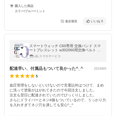
購入した商品
カラー/ブルー×ミント
違反報告
いいね
0
スマートウォッチ C60専用 交換バンド スマ
ートブレスレット w302060用交換ベルト ラ
ンニングウォッチ 交換用バンド レディース
L&Lスマホサービス
メンズ
配達早い、付属品もついて良かった^_^
2024/8/5
5
血圧管理をしないといけないので充電以外はつけて、まめ
に洗って塗装がはがれてきたので今回注文しました。

注文も翌日に配達されていたのでびっくりしました。

さらにドライバーとネジ4個もついているので、うっかり力
を入れすぎてネジ穴を潰しても安心^_^