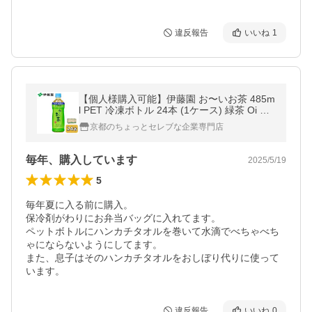
違反報告
いいね
1
【個人様購入可能】伊藤園 お〜いお茶 485m
l PET 冷凍ボトル 24本 (1ケース) 緑茶 Oi Oc
ha 送料無料 43715
京都のちょっとセレブな企業専門店
毎年、購入しています
2025/5/19
5
毎年夏に入る前に購入。

保冷剤がわりにお弁当バッグに入れてます。

ペットボトルにハンカチタオルを巻いて水滴でべちゃべち
ゃにならないようにしてます。

また、息子はそのハンカチタオルをおしぼり代りに使って
います。
違反報告
いいね
0