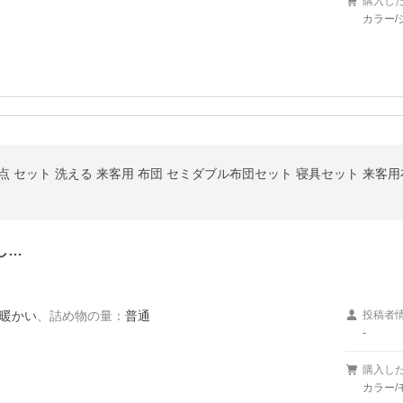
購入し
カラー/
4点 セット 洗える 来客用 布団 セミダブル布団セット 寝具セット 来客用
し…
暖かい
、
詰め物の量
：
普通
投稿者
-
購入し
カラー/