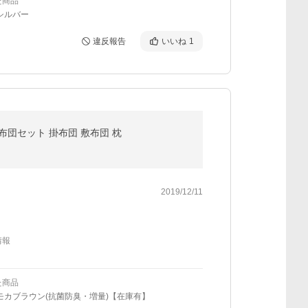
た商品
シルバー
違反報告
いいね
1
布団セット 掛布団 敷布団 枕
2019/12/11
情報
た商品
モカブラウン(抗菌防臭・増量)【在庫有】