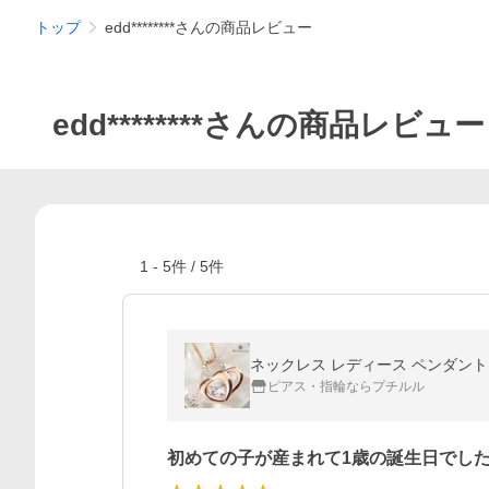
トップ
edd********さんの商品レビュー
edd********さんの商品レビュー
1
-
5
件 /
5
件
ネックレス レディース ペンダント
ピアス・指輪ならプチルル
初めての子が産まれて1歳の誕生日でし