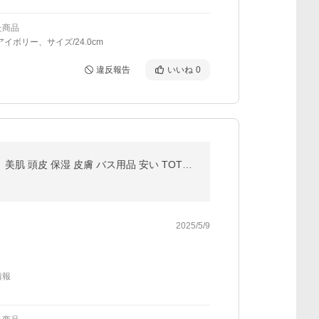
た商品
アイボリー、サイズ/24.0cm
違反報告
いいね
0
お試し価格 シャワーヘッド 節水増圧 高水圧 高洗浄力 アダプター4種付き ジェット水流 水道代節約 ミスト 美肌 頭皮 保湿 皮膚 バス用品 安い TOTO規格
2025/5/9
情報