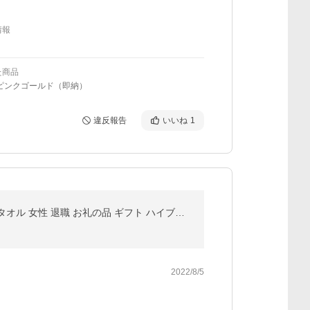
情報
た商品
/ピンクゴールド（即納）
違反報告
いいね
1
ハンカチ レディース マイケルコース ピンク プレゼント タオルハンカチ ブランド ハンドタオル ハンカチタオル 女性 退職 お礼の品 ギフト ハイブランド
2022/8/5