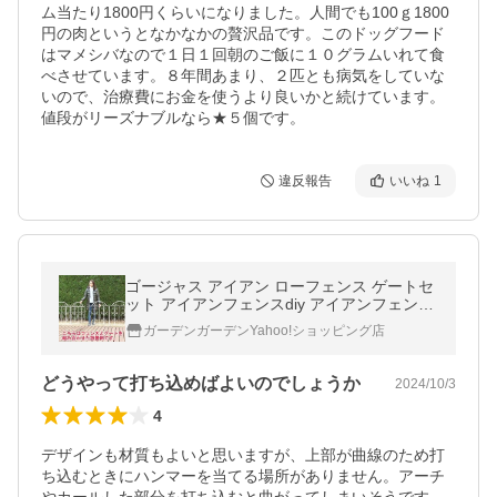
ム当たり1800円くらいになりました。人間でも100ｇ1800
円の肉というとなかなかの贅沢品です。このドッグフード
はマメシバなので１日１回朝のご飯に１０グラムいれて食
べさせています。８年間あまり、２匹とも病気をしていな
いので、治療費にお金を使うより良いかと続けています。
値段がリーズナブルなら★５個です。
違反報告
いいね
1
ゴージャス アイアン ローフェンス ゲートセ
ット アイアンフェンスdiy アイアンフェンス
アンティーク ガーデニング 扉
ガーデンガーデンYahoo!ショッピング店
どうやって打ち込めばよいのでしょうか
2024/10/3
4
デザインも材質もよいと思いますが、上部が曲線のため打
ち込むときにハンマーを当てる場所がありません。アーチ