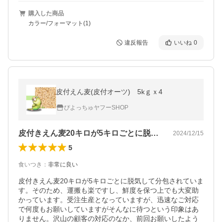
購入した商品
カラー/フォーマット(1)
違反報告
いいね
0
皮付えん麦(皮付オーツ) 5kｇｘ4
ぴよっちゅヤフーSHOP
皮付きえん麦20キロが5キロごとに脱気…
2024/12/15
5
食いつき
：
非常に良い
皮付きえん麦20キロが5キロごとに脱気して分包されていま
す。そのため、運搬も楽ですし、鮮度を保つ上でも大変助
かっています。受注生産となっていますが、迅速なご対応
で何度もお願いしていますがそんなに待つという印象はあ
りません。沢山の顧客の対応のなか、前回お願いしたよう