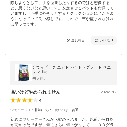
除しようとして、手を怪我したりするのではと想像する
と、悪くないなと思います。安定させるパッドも付属して
いますし、下手に外そうとするとクラクションに当たるよ
うになっていて良い感じです。これで、車が盗まれなけれ
ば星５つです。
違反報告
いいね
0
ジウィピーク エアドライ ドッグフード ベニ
ソン 1kg
犬想い
高いけどやめられません
2024/9/17
4
栄養バランス
：
非常に良い
、
食いつき
：
普通
初めにブリーダーさんから勧められました。以前から価格
が高かったですが、最近さらに値上がりして、１００グラ