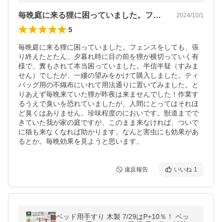
毎晩庭に来る狸に困っていました。フェン…
2024/10/1
5
毎晩庭に来る狸に困っていました。フェンスをしても、張
り終えたとたん、夕暮れ時に目の前を狸が横切っていく有
様で、糞もされて本当困っていました。半信半疑（すみま
せん）でしたが、一縷の望みをかけて購入しました。ティ
バッグ用の不織布にいれて用法通りに置いてみました。と
りあえず毎晩来ていた狸が昨夜は来ませんでした！作業す
るうえで臭いを恐れていましたが、人間にとってはそれほ
ど臭くはありません。珍味程度のにおいです。獣道までで
きていた我が家の庭ですが、このまま来なければ、ついで
に猫も来なくなれば助かります。なんと害虫にも効果があ
るとか。毎晩効果を見ようと思います。
違反報告
いいね
1
ベッド用手すり 木製 7/29はP+10％！ ベッ