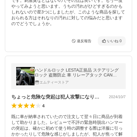
です。刺激臭などはないのでその点は良いです。もう一度
やってみようと思います。うちの汚れがひどすぎるのかも
しれないので星3つにしましたが、このような商品を探して
おられる方はそれなりの汚れに対しての悩みだと思います
のでどうでしょうか。
違反報告
いいね
0
ハンドルロック LESTA正規品 ステアリング
ロック 盗難防止 車 リレーアタック CANイ
ンベーダー 対策グッズ レスタ LST7 ブラッ
エムティーストア
ク色
ちょっと危険な突起は犯人攻撃になりそう🖤
2024/10/7
4
既に車が納車されていたので注文して翌々日に商品が到着
して助かりました。レビューで不評の緊急時脱出ハンマー
の突起は、確かに初めて使う時の調整する際は洋服に引っ
かかったりして危険な感じがしましたが、犯人が焦って解