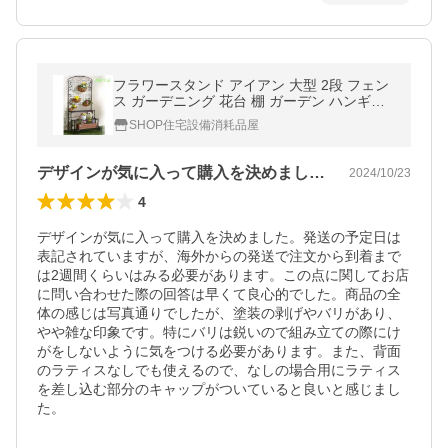
フラワースタンド アイアン 大型 2段 フェン
ス ガーデニング 花台 棚 ガーデン ハンギン
グ ベランダ 目隠し プランターラック スチー
SHOP住宅設備消耗品屋
ル アンティーク レトロ
デザインが気に入って購入を決めました。…
2024/10/23
4
デザインが気に入って購入を決めました。発送の予定日は
表記されていますが、海外からの発送で注文から到着まで
は2週間くらいはみる必要があります。この点に関してお店
に問い合わせた際の回答は早くて良心的でした。商品の全
体の感じは写真通りでしたが、塗装の剥げやバリがあり、
やや雑な印象です。特にバリは鋭いので組み立ての際にけ
がをしないように気をつける必要があります。また、背面
のラティスなしでも使えるので、なしの場合用にラティス
を差し込む部分のキャップがついていると良いと感じまし
た。