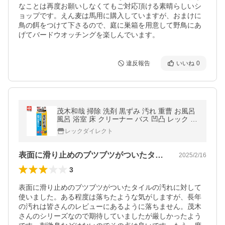
なことは再度お願いしなくてもご対応頂ける素晴らしいシ
ョップです。えん麦は馬用に購入していますが、おまけに
鳥の餌をつけて下さるので、庭に巣箱を用意して野鳥にあ
げてバードウオッチングを楽しんでいます。
違反報告
いいね
0
茂木和哉 掃除 洗剤 黒ずみ 汚れ 重曹 お風呂
風呂 浴室 床 クリーナー バス 凹凸 レック le
c
レックダイレクト
表面に滑り止めのブツブツがついたタイル…
2025/2/16
3
表面に滑り止めのブツブツがついたタイルの汚れに対して
使いました。ある程度は落ちたような気がしますが、長年
の汚れは皆さんのレビューにあるように落ちません。茂木
さんのシリーズなので期待していましたが厳しかったよう