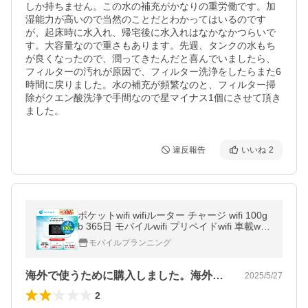
しか持ちません。この水の補充がかなりの重労働です。加
湿能力が高いので当然のことだとわかってはいるのです
が、起床時に水入れ、帰宅後に水入れはなかなかつらいで
す。大容量なので重さもあります。先週、タンクの水もち
が良くなったので、潤ってきたんだと喜んでいましたら、
フィルターの汚れが原因で、フィルター洗浄をしたらまた6
時間に戻りました。水の補充が頻繁なのと、フィルター掃
除がクエン酸洗浄で手間なので星マイナス1個にさせて頂き
ました。
違反報告
いいね
2
ポケットwifi wifiルーター チャージ wifi 100g
b 365日 モバイルwifi プリペイドwifi 車載wifi
買い切りwifi モバイルルーター simフリー wi-
モバイルプランニング
fi
海外で使うために購入しました。海外では…
2025/5/27
2