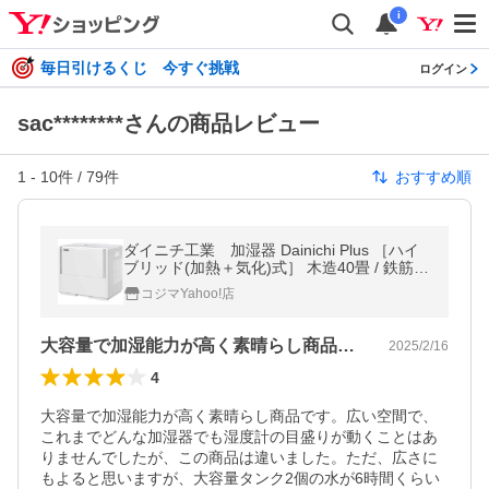
i
毎日引けるくじ 今すぐ挑戦
ログイン
sac********さんの商品レビュー
1
-
10
件 /
79
件
おすすめ順
ダイニチ工業 加湿器 Dainichi Plus ［ハイ
ブリッド(加熱＋気化)式］ 木造40畳 / 鉄筋67
畳 ホワイト HD-PN245-W
コジマYahoo!店
大容量で加湿能力が高く素晴らし商品です…
2025/2/16
4
大容量で加湿能力が高く素晴らし商品です。広い空間で、
これまでどんな加湿器でも湿度計の目盛りが動くことはあ
りませんでしたが、この商品は違いました。ただ、広さに
もよると思いますが、大容量タンク2個の水が6時間くらい