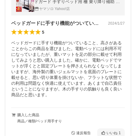
ドガード 手すりベッド用 柵 乗り降り補助 立
ち上がり補助 転落防止 補助器具 高齢者 介護
ヤマソロ Yahoo!店
布団止め ヤマソロ
ベッドガードに手すり機能がついているこ…
2024/1/27
5
ベッドガードに手すり機能がついていること、高さがある
ことからこの商品を選びました。電動ベッドには利用不可
になっていましたが、重いマットを足の部分に載せて利用
してみようと思い購入しました。確かに、電動ベッドでマ
ットが浮くとと固定プレートを押さえられなくなってしま
いますが、海外製の重いジェルマットを底面のプレートに
載せると、思い切り体重を掛けないか、フラットな状態で
の利用は問題なく快適に使えています。あくまで自己責任
ということになりますが。木の手すりの肌触りも良く良い
商品だと思います。
購入した商品
商品／種類/ベッド用手すり
違反報告
いいね
1