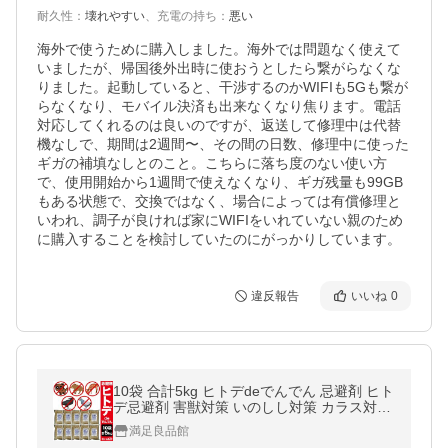
耐久性
：
壊れやすい
、
充電の持ち
：
悪い
海外で使うために購入しました。海外では問題なく使えて
いましたが、帰国後外出時に使おうとしたら繋がらなくな
りました。起動していると、干渉するのかWIFIも5Gも繋が
らなくなり、モバイル決済も出来なくなり焦ります。電話
対応してくれるのは良いのですが、返送して修理中は代替
機なしで、期間は2週間〜、その間の日数、修理中に使った
ギガの補填なしとのこと。こちらに落ち度のない使い方
で、使用開始から1週間で使えなくなり、ギガ残量も99GB
もある状態で、交換ではなく、場合によっては有償修理と
いわれ、調子が良ければ家にWIFIをいれていない親のため
に購入することを検討していたのにがっかりしています。
違反報告
いいね
0
10袋 合計5kg ヒトデdeでんでん 忌避剤 ヒト
デ忌避剤 害獣対策 いのしし対策 カラス対策
害獣除け いのしし除け しか除け 満足良品館
満足良品館
送料無料