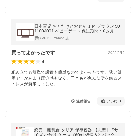
日本育児 おくだけとおせんぼ M ブラウン 50
11004001 ベビーゲート 保証期間：6ヵ月
XPRICE Yahoo!店
買ってよかったです
2022/2/13
4
組み立ても簡単で設置も簡単なのでよかったです。狭い部
屋ですがあまり圧迫感もなく、子どもが色んな所を触るス
トレスが解消しました。
違反報告
いいね
0
終売：離乳食 クリア 保存容器 【丸型】 Sサ
イズ 小分け ケース《60ml×8個入》パック