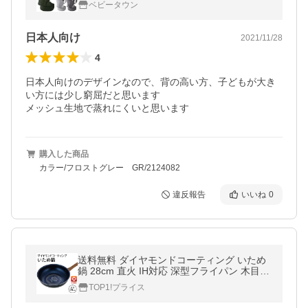
ベビータウン
日本人向け
2021/11/28
4
日本人向けのデザインなので、背の高い方、子どもが大き
い方には少し窮屈だと思います

メッシュ生地で蒸れにくいと思います
購入した商品
カラー/フロストグレー GR/2124082
違反報告
いいね
0
送料無料 ダイヤモンドコーティング いため
鍋 28cm 直火 IH対応 深型フライパン 木目調
ハンドル 焦げ付きにくい フライパン S◇ ダ
TOP1!プライス
イヤ炒め鍋