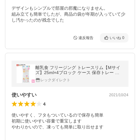
デザインもシンプルで部屋の邪魔になりません。

組み立ても簡単でしたが、商品の袋が年期が入っていて少
し汚かったのが残念でした
違反報告
いいね
0
離乳食 フリージング トレースリム【Mサイ
ズ】25ml×4ブロック ケース 保存トレー 冷
凍 小分けパック 小分けトレー
レックダイレクト
使いやすい
2021/10/24
4
使いやすく、フタもついているので保存も簡単

初期に使いやすい容量で重宝します

やわりかいので、凍っても簡単に取り出せます