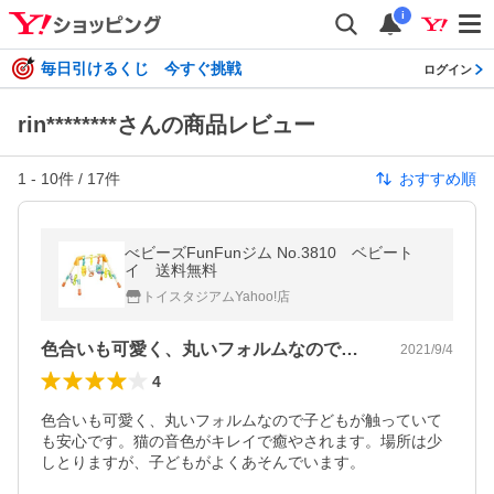
i
毎日引けるくじ 今すぐ挑戦
ログイン
rin********さんの商品レビュー
1
-
10
件 /
17
件
おすすめ順
べビーズFunFunジム No.3810 ベビート
イ 送料無料
トイスタジアムYahoo!店
色合いも可愛く、丸いフォルムなので子ど…
2021/9/4
4
色合いも可愛く、丸いフォルムなので子どもが触っていて
も安心です。猫の音色がキレイで癒やされます。場所は少
しとりますが、子どもがよくあそんでいます。