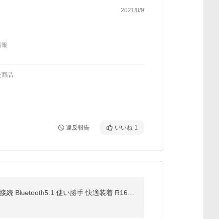
2021/8/9
情報
た商品
違反報告
いいね
1
JESIMAIK 相京雅行推奨 バイクインカム 6人通話 聴きトーク 大ボタン HIFI高音質 音楽共有 他社通信 自動接続 Bluetooth5.1 使い勝手 快適装着 R16Pro