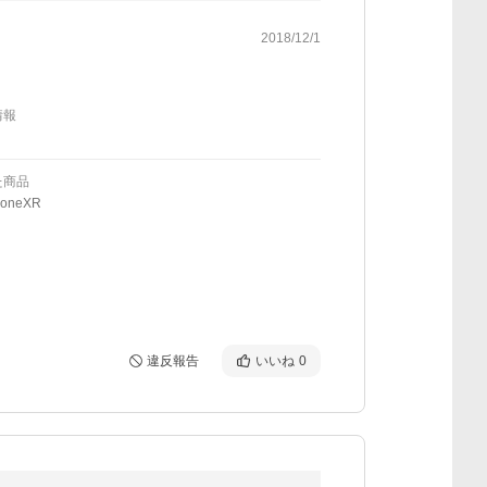
2018/12/1
情報
た商品
honeXR
違反報告
いいね
0