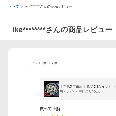
トップ
ike********さんの商品レビュー
ike********さんの商品レビュー
1
-
10
件 /
87
件
【当店2年保証】INVICTA インビク
インビクタ専門店 UPGate
買って正解